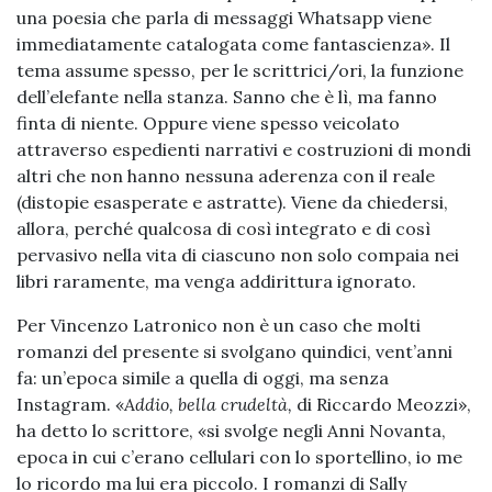
una poesia che parla di messaggi Whatsapp viene
immediatamente catalogata come fantascienza». Il
tema assume spesso, per le scrittrici/ori, la funzione
dell’elefante nella stanza. Sanno che è lì, ma fanno
finta di niente. Oppure viene spesso veicolato
attraverso espedienti narrativi e costruzioni di mondi
altri che non hanno nessuna aderenza con il reale
(distopie esasperate e astratte). Viene da chiedersi,
allora, perché qualcosa di così integrato e di così
pervasivo nella vita di ciascuno non solo compaia nei
libri raramente, ma venga addirittura ignorato.
Per Vincenzo Latronico non è un caso che molti
romanzi del presente si svolgano quindici, vent’anni
fa: un’epoca simile a quella di oggi, ma senza
Instagram. «
Addio, bella crudeltà,
di Riccardo Meozzi»,
ha detto lo scrittore, «si svolge negli Anni Novanta,
epoca in cui c’erano cellulari con lo sportellino, io me
lo ricordo ma lui era piccolo. I romanzi di Sally