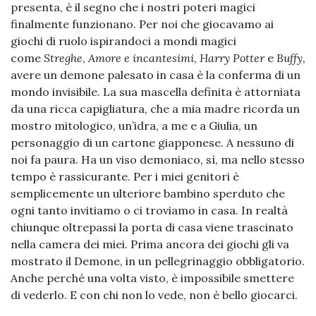
presenta, è il segno che i nostri poteri magici
finalmente funzionano. Per noi che giocavamo ai
giochi di ruolo ispirandoci a mondi magici
come
Streghe
,
Amore e incantesimi
,
Harry Potter
e
Buffy
,
avere un demone palesato in casa è la conferma di un
mondo invisibile. La sua mascella definita è attorniata
da una ricca capigliatura, che a mia madre ricorda un
mostro mitologico, un’idra, a me e a Giulia, un
personaggio di un cartone giapponese. A nessuno di
noi fa paura. Ha un viso demoniaco, sì, ma nello stesso
tempo è rassicurante. Per i miei genitori è
semplicemente un ulteriore bambino sperduto che
ogni tanto invitiamo o ci troviamo in casa. In realtà
chiunque oltrepassi la porta di casa viene trascinato
nella camera dei miei. Prima ancora dei giochi gli va
mostrato il Demone, in un pellegrinaggio obbligatorio.
Anche perché una volta visto, è impossibile smettere
di vederlo. E con chi non lo vede, non è bello giocarci.