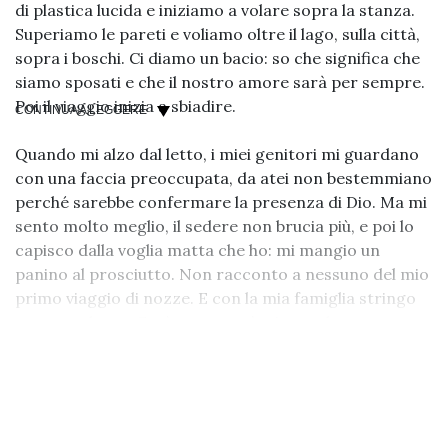
di plastica lucida e iniziamo a volare sopra la stanza.
Superiamo le pareti e voliamo oltre il lago, sulla città,
sopra i boschi. Ci diamo un bacio: so che significa che
siamo sposati e che il nostro amore sarà per sempre.
Poi il viaggio inizia a sbiadire.
CONTINUA A LEGGERE
Quando mi alzo dal letto, i miei genitori mi guardano
con una faccia preoccupata, da atei non bestemmiano
perché sarebbe confermare la presenza di Dio. Ma mi
sento molto meglio, il sedere non brucia più, e poi lo
capisco dalla voglia matta che ho: mi mangio un
panino al prosciutto. Non racconto a nessuno del mio
primo viaggio di nozze. E con la mia famiglia stringo
un patto, basta Gesù per un po’, mi prendo una pausa
da questa relazione tossica. Mentre con il Demone,
ogni tanto ci parlo ancora.