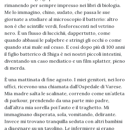
rimanendo per sempre impresso nei libri di biologia.
Me lo immagino, chino, sudato, che passa le sue
giornate a studiare al microscopio il batterio: altro
non è che scintille verdi, fosforescenti nel vetrino
nero. È un flusso di luccichii, dappertutto, come
quando abbassi le palpebre e stringi gli occhi o come
quando stai male sul cesso. E così dopo più di 100 anni
il figlio batterico di Shiga è nei nostri piccoli intestini,
diventando un caso mediatico e un film splatter, pieno
di merda.
È una mattinata di fine agosto. I miei genitori, nei loro
uffici, ricevono una chiamata dall’Ospedale di Varese.
Mia madre salta le scalinate, correndo come un’atleta
di parkour, prendendo da una parte mio padre,
dall’altra mia sorella poi l’auto e il traghetto. Mi
immaginano disperata, sola, vomitando, delirante.
Invece mi trovano tranquilla seduta con altri bambini
a disegnare su un tavolino. Le infermiere si erano