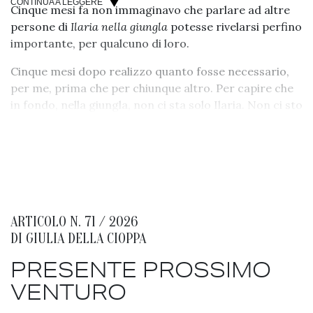
CONTINUA A LEGGERE
Cinque mesi fa non immaginavo che parlare ad altre
persone di
Ilaria nella giungla
potesse rivelarsi perfino
importante, per qualcuno di loro.
Cinque mesi dopo realizzo quanto fosse necessario,
per me, prima che per chiunque altro. Per capire che
in fondo, nella giungla, non ci sta solo Ilaria. Non ci sto
solo io.
E che in fondo, nella giungla, non si sta poi così male.
ARTICOLO N. 71 / 2026
DI
GIULIA DELLA CIOPPA
PRESENTE PROSSIMO
VENTURO