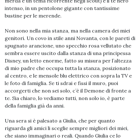
merda è un tema ricorrente negli scout) e il tè nero
intenso, in un pentolone gigante con tantissime
bustine per le merende.
Non sono nella mia stanza, ma nella camera dei miei
genitori. Un covo in stile anni Novanta, con le pareti di
spugnato arancione, uno specchio rosa vellutato che
sembra essere uscito dalla stanza di una principessa
Disney, un letto enorme, fatto su misura per l’altezza
di mio padre che occupa tutta la stanza, posizionato
al centro, e le mensole blu elettrico con sopra la TV e
le foto di famiglia. Se ti sdrai e fissi il muro, puoi
accorgerti che non sei solo, c’è il Demone di fronte a
te. Sia chiaro, lo vediamo tutti, non solo io, è parte
della famiglia già da anni.
Una sera si è palesato a Giulia, che per quanto
riguarda gli amici li sceglie sempre migliori dei miei,
che siano immaginari o reali. Quando Giulia ce lo