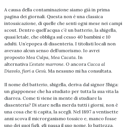
A causa della contaminazione siamo già in prima
pagina dei giornali. Questa non è una classica
intossicazione, di quelle che senti ogni mese nei campi
scout. Dentro quell’acqua c’è un batterio, la shigella,
quasi letale, che obbliga sul cesso 40 bambini e 10
adulti. Un’epopea di dissenteria. I titolisti locali non
avevano alcun senso dell’umorismo. Io avrei
proposto
Mea Culpa, Mea Cacata
. In
alternativa
L’estate marrone
. O ancora
Cacca al
Diavolo, fiori a Gesù
. Ma nessuno mi ha consultata.
Il nome del batterio, shigella, deriva dal signor Shiga:
un giapponese che ha studiato per tutta la sua vita la
diarrea. Come ti viene in mente di studiare la
dissenteria? Di stare nella merda tutti i giorni, non è
una cosa che ti capita, la scegli. Nel 1897 a ventisette
anni scova il microrganismo tossico e, manco fosse
uno dei suoi figli, gli passa il suo nome, lo battezza,