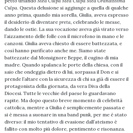
petto urlando
Mea Culpa Mea Culpa Mea Grandissima
Culpa
. Questa delusione si aggiunge a quella di qualche
anno prima, quando mia sorella, Giulia, aveva espresso
il desiderio di diventare
preta,
celebrando le messe,
dando le ostie. La sua vocazione aveva già virato verso
l’aizzamento delle folle con il microfono in mano e le
canzoni. Giulia aveva chiesto di essere battezzata, e
così hanno purificato anche me. Siamo state
battezzate dal Monsignore Beppe, il cugino di mia
madre. Quando spalanca le porte della chiesa, con il
saio che ondeggia dietro di lui, sorpassa il Don e si
prende l’altare con la sicurezza di chi sa già di essere il
protagonista della giornata, da vera Diva della
Diocesi. Tutte le vecchie del paese lo guardavano
rapite. Ma dopo questo breve momento di celebrità
cattolica, mentre a Giulia è semplicemente passata e
si è messa a suonare in una band punk, per me è stato
diverso: il mio tentativo di evasione dall’ateismo è
fallito con molto più dolore, pentimento e risonanza.