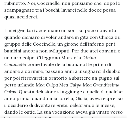
rubinetto. Noi, Coccinelle, non pensiamo che, dopo le
scampagnate tra i boschi, lavarci nelle docce possa
quasi ucciderci.
I miei genitori accennano un sorriso poco convinto
quando dichiaro di voler andare in gita con Chicca e il
gruppo delle Coccinelle, un girone dell’inferno per i
bambini ancora non sviluppati. Per due atei convinti è
un duro colpo. Ci leggono Marx e la
Divina
Commedia
come favole della buonanotte prima di
andare a dormire, passano anni a insegnarci il dubbio
per poi ritrovarci in oratorio a sbattere un pugno sul
petto urlando
Mea Culpa Mea Culpa Mea Grandissima
Culpa
. Questa delusione si aggiunge a quella di qualche
anno prima, quando mia sorella, Giulia, aveva espresso
il desiderio di diventare
preta,
celebrando le messe,
dando le ostie. La sua vocazione aveva già virato verso
l’aizzamento delle folle con il microfono in mano e le
canzoni. Giulia aveva chiesto di essere battezzata, e