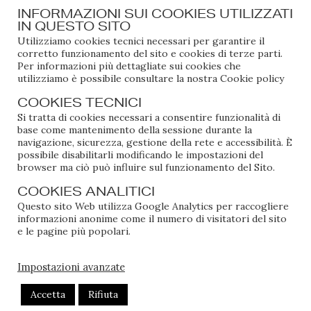
INFORMAZIONI SUI COOKIES UTILIZZATI
così hanno purificato anche me. Siamo state
IN QUESTO SITO
battezzate dal Monsignore Beppe, il cugino di mia
Utilizziamo cookies tecnici necessari per garantire il
madre. Quando spalanca le porte della chiesa, con il
corretto funzionamento del sito e cookies di terze parti.
saio che ondeggia dietro di lui, sorpassa il Don e si
Per informazioni più dettagliate sui cookies che
utilizziamo è possibile consultare la nostra
Cookie policy
prende l’altare con la sicurezza di chi sa già di essere il
protagonista della giornata, da vera Diva della
COOKIES TECNICI
Diocesi. Tutte le vecchie del paese lo guardavano
Si tratta di cookies necessari a consentire funzionalità di
rapite. Ma dopo questo breve momento di celebrità
base come mantenimento della sessione durante la
navigazione, sicurezza, gestione della rete e accessibilità. È
cattolica, mentre a Giulia è semplicemente passata e
possibile disabilitarli modificando le impostazioni del
si è messa a suonare in una band punk, per me è stato
browser ma ciò può influire sul funzionamento del Sito.
diverso: il mio tentativo di evasione dall’ateismo è
COOKIES ANALITICI
fallito con molto più dolore, pentimento e risonanza.
Questo sito Web utilizza Google Analytics per raccogliere
informazioni anonime come il numero di visitatori del sito
A causa della contaminazione siamo già in prima
e le pagine più popolari.
pagina dei giornali. Questa non è una classica
intossicazione, di quelle che senti ogni mese nei campi
Impostazioni avanzate
scout. Dentro quell’acqua c’è un batterio, la shigella,
Accetta
Rifiuta
quasi letale, che obbliga sul cesso 40 bambini e 10