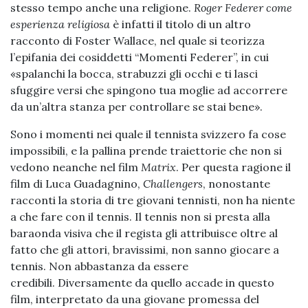
stesso tempo anche una religione.
Roger Federer come
esperienza religiosa
è infatti il titolo di un altro
racconto di Foster Wallace, nel quale si teorizza
l’epifania dei cosiddetti “Momenti Federer”, in cui
«spalanchi la bocca, strabuzzi gli occhi e ti lasci
sfuggire versi che spingono tua moglie ad accorrere
da un’altra stanza per controllare se stai bene».
Sono i momenti nei quale il tennista svizzero fa cose
impossibili, e la pallina prende traiettorie che non si
vedono neanche nel film
Matrix
. Per questa ragione il
film di Luca Guadagnino,
Challengers
, nonostante
racconti la storia di tre giovani tennisti, non ha niente
a che fare con il tennis. Il tennis non si presta alla
baraonda visiva che il regista gli attribuisce oltre al
fatto che gli attori, bravissimi, non sanno giocare a
tennis. Non abbastanza da essere
credibili. Diversamente da quello accade in questo
film, interpretato da una giovane promessa del