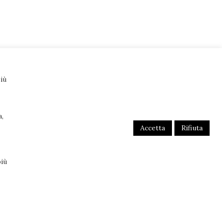
iù
a,
Accetta
Rifiuta
RTICOLI
più