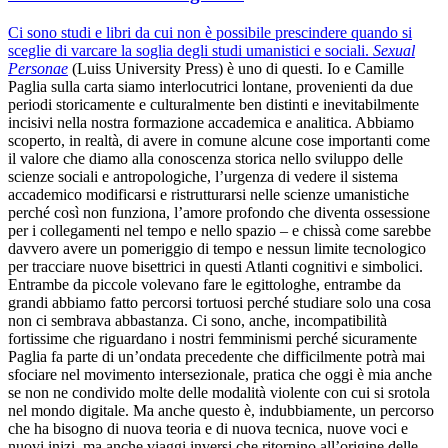
Ci sono studi e libri da cui non è possibile prescindere quando si
sceglie di varcare la soglia degli studi umanistici e sociali.
Sexual
Personae
(Luiss University Press) è uno di questi. Io e Camille
Paglia sulla carta siamo interlocutrici lontane, provenienti da due
periodi storicamente e culturalmente ben distinti e inevitabilmente
incisivi nella nostra formazione accademica e analitica. Abbiamo
scoperto, in realtà, di avere in comune alcune cose importanti come
il valore che diamo alla conoscenza storica nello sviluppo delle
scienze sociali e antropologiche, l’urgenza di vedere il sistema
accademico modificarsi e ristrutturarsi nelle scienze umanistiche
perché così non funziona, l’amore profondo che diventa ossessione
per i collegamenti nel tempo e nello spazio – e chissà come sarebbe
davvero avere un pomeriggio di tempo e nessun limite tecnologico
per tracciare nuove bisettrici in questi Atlanti cognitivi e simbolici.
Entrambe da piccole volevano fare le egittologhe, entrambe da
grandi abbiamo fatto percorsi tortuosi perché studiare solo una cosa
non ci sembrava abbastanza. Ci sono, anche, incompatibilità
fortissime che riguardano i nostri femminismi perché sicuramente
Paglia fa parte di un’ondata precedente che difficilmente potrà mai
sfociare nel movimento intersezionale, pratica che oggi è mia anche
se non ne condivido molte delle modalità violente con cui si srotola
nel mondo digitale. Ma anche questo è, indubbiamente, un percorso
che ha bisogno di nuova teoria e di nuova tecnica, nuove voci e
nuovi inizi, ma anche viaggi inversi che ritornino all’origine delle