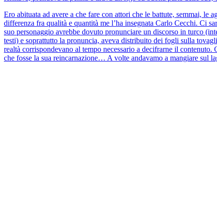
Ero abituata ad avere a che fare con attori che le battute, semmai, le
differenza fra qualità e quantità me l’ha insegnata Carlo Cecchi. Ci sar
suo personaggio avrebbe dovuto pronunciare un discorso in turco (interp
testi) e soprattutto la pronuncia, aveva distribuito dei fogli sulla tov
realtà corrispondevano al tempo necessario a decifrarne il contenuto.
che fosse la sua reincarnazione… A volte andavamo a mangiare sul lago
fronte a lui si era arreso.
Ho trovato molto triste che nessun telegiornale (nessuno!) abbia dato 
risata sincopata e contagiosa, e in fondo avrebbe avuto ragione. Non
lui.
continua a leggere
ARTICOLO n. 56 / 2025
Di
Francesca d'Aloja
FRANZ KAFKA E IL FITNESS
di cosa parliamo quando parliamo di sport