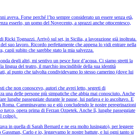
nni aveva. Forse perché l’ho sempre considerato un essere senza età,
 senza esserlo, un uomo del Novecento, a sprazzi anche ottocentesco,
 di Ricki Tognazzi. Arrivò sul set, in Sicilia, a lavorazione già inoltrata.
e del suo lavoro. Ricordo perfettamente che appena lo vidi entrare nella
a, capii subito che sarebbe stato la mia salvezza.
da degli altri, mi sentivo un pesce fuor d’acqua. Ci siamo stretti la
 lingua del teatro, il marchio inscindibile della sua identità
ati, al punto che talvolta condividevamo lo stesso camerino (dove lui
i che non conoscevo, autori che avrei letto, segreti di
a. Era una delle persone più simpatiche che abbia mai conosciuto. Anche
are lunghe passeggiate durante le pause, lui parlava e io ascoltavo. E
ro, a Roma. Camminavamo su e giù concludendo le nostre peregrinazioni
no turco
, opera prima di Ferzan Ozpetek. Anche lì, lunghe passeggiate
ol colpo).
stava in quella di Sarah Bernard e ne era molto lusingato), per leggere
Gassman, Carlo e io, leggevamo le nostre battute, e lui ogni tanto si