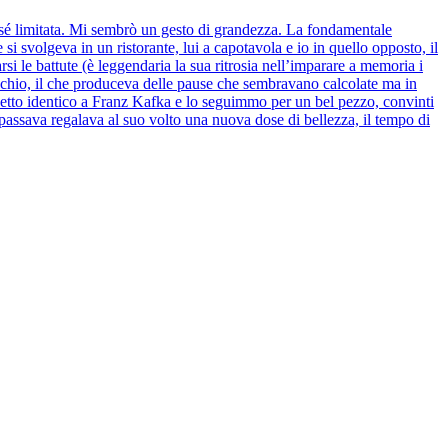
er sé limitata. Mi sembrò un gesto di grandezza. La fondamentale
si svolgeva in un ristorante, lui a capotavola e io in quello opposto, il
si le battute (è leggendaria la sua ritrosia nell’imparare a memoria i
l’occhio, il che produceva delle pause che sembravano calcolate ma in
zetto identico a Franz Kafka e lo seguimmo per un bel pezzo, convinti
assava regalava al suo volto una nuova dose di bellezza, il tempo di
Chi se ne importa!” avrebbe detto, accompagnando la frase con quella
o avrebbe celebrato come meritava, se ne era andato molto prima di