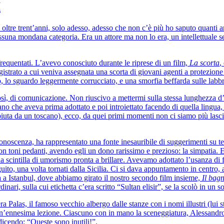
I
tre trent’anni, solo adesso, adesso che non c’è più ho saputo quanti a
essuna mondana categoria. Era un attore ma non lo era, un intellettuale
frequentati. L’avevo conosciuto durante le riprese di un film,
La scorta
,
agistrato a cui veniva assegnata una scorta di giovani agenti a protezion
o, lo sguardo leggermente corrucciato, e una smorfia beffarda sulle labbr
sì, di comunicazione. Non riuscivo a mettermi sulla stessa lunghezza d’on
 che aveva prima adottato e poi introiettato facendo di quella lingua, la
piuta da un toscano), ecco, da quei primi momenti non ci siamo più lasci
noscenza, ha rappresentato una fonte inesauribile di suggerimenti su test
i con toni pedanti, avendo egli un dono rarissimo e prezioso: la simpati
 scintilla di umorismo pronta a brillare. Avevamo adottato l’usanza di f
ito, una volta tornati dalla Sicilia. Ci si dava appuntamento in cent
a Istanbul, dove abbiamo girato il nostro secondo film insieme,
Il bag
ri, sulla cui etichetta c’era scritto “Sultan elisir”, se la scolò in un s
a Palas, il famoso vecchio albergo dalle stanze con i nomi illustri (lui 
 un’ennesima lezione. Ciascuno con in mano la sceneggiatura, Alessandro 
dicendo: “Queste sono inutili!”.