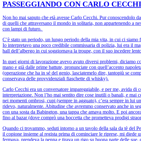
PASSEGGIANDO CON CARLO CECCH
Non ho mai saputo che età avesse Carlo Cecchi. Pur conoscendolo da ol
di quelli che attraversano il mondo in solitaria, non appartenendo a n
con lampi di futuro.
C’è stato un periodo, un lungo periodo della mia vita, in cui ci siamo 
Io interpretavo una poco credibile commissaria di polizia, lui era il m
hall dell’albergo in cui soggiornava la troupe, con il suo incedere lent
In quei giorni di lavorazione avevo avuto diversi problemi, diciamo co
mano e già dalle prime battute, pronunciate con quell’accento napoletano
(operazione che ha in sé del genio, lasciatemelo dire, tantopiù se com
conservava delle provvidenziali fiaschette di whisky).
Carlo Cecchi era un conversatore impareggiabile, e per me, avida di co
interpretazione. Non l’ho mai sentito dire cose inutili o banali, e ma
nei momenti ombrosi, cupi (sempre in agguato), c’era sempre in lui una
ridevo, naturalmente. Abitudine che avremmo conservato anche in segu
con una sosta da Babington, una tappa che amava molto. E poi ancora 
fino al bazar (dove comprò una boccetta che prometteva prodigi straordina
Quando ci trovammo, seduti intorno a un tavolo della sala da tè del Per
il copione insieme al regista prima di cominciare le riprese, mi diede
fermava, prendeva la penna e tirava un rigo su buona parte delle sue, 