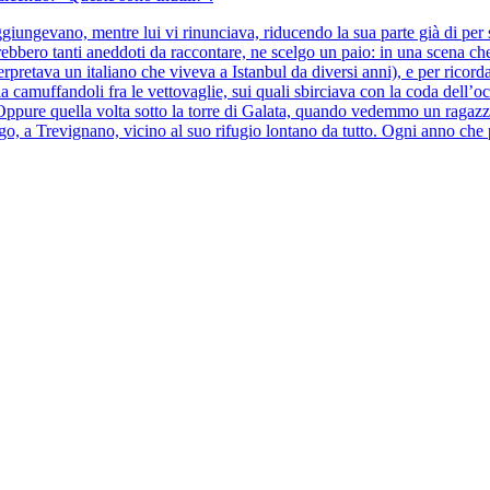
 aggiungevano, mentre lui vi rinunciava, riducendo la sua parte già di p
ebbero tanti aneddoti da raccontare, ne scelgo un paio: in una scena che 
retava un italiano che viveva a Istanbul da diversi anni), e per ricordar
aglia camuffandoli fra le vettovaglie, sui quali sbirciava con la coda del
 Oppure quella volta sotto la torre di Galata, quando vedemmo un ragaz
, a Trevignano, vicino al suo rifugio lontano da tutto. Ogni anno che p
notizia della sua morte, ma poi mi è sembrato di sentire la sua voce: “
 apparteneva al mondo di oggi, Carlo Cecchi. Il suo mondo, quello che l