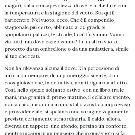
magari, dalla consapevolezza di avere a che fare con
la temperatura e la stagione del vuoto. Sta qui il
baricentro. Nel vuoto, ecco. Che è il compendio
stagionale più certo, abbinato ai 30 gradi. Si
spopolano i palazzi, le strade, la città. Vanno. Vanno
via tutti, ma dove cazzo vanno? In un altro vuoto,
protetto da un ombrellone o da una mulattiera, simile
al tuo che resti.
Non ha rilevanza alcuna il dove. È la percezione di
un’ora da riempire, di un pomeriggio silente, di un
caos gioioso che, in definitiva, non ti riguarda affatto.
Così, nello spazio soltanto estivo, con un libro tra le
mani, una granita di primo mattino, il cellulare spento,
non a caso, insomma in uno stallo acustico improvviso
e provvidenziale, si spalanca una voragine vagamente
prevista certamente straordinaria. Il caldo, allora,
diventa un tappeto, uno sfondo, persino un conforto,
mentre incappi in un pensiero che in quel vuoto si fa