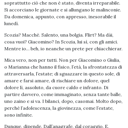
soprattutto ciò che non è stato, diventa irreparabile.
Si accorciano le giornate e si allungano le malinconie.
Da domenica, appunto, con appresso, inesorabile il
lunedì.
Scozia? Macché. Salento, una bolgia. Flirt? Ma dài,
cosa vuoi? Giacomino? In Scozia, lui sì, con gli amici.
Mentre io… beh, io neanche un prete per chiacchierar.
Mica vero, non per tutti. Non per Giacomino o Giulia,
o Marianna che hanno il fisico, l’età, la sfrontatezza di
attraversarla, l’estate; di sguazzare in questo sole, di
amare e farsi amare, di rischiare un dolore, quel
dolore lì, assoluto, da cuore caldo e infranto. Di
partire davvero, come immaginato, senza tante balle,
uno zaino e si va. I bilanci, dopo, casomai. Molto dopo,
perché l’adolescenza, la giovinezza, come l’estate,
sono infinite.
Dunque, dipende. Dall’anagrafe, dal coraggio. E,