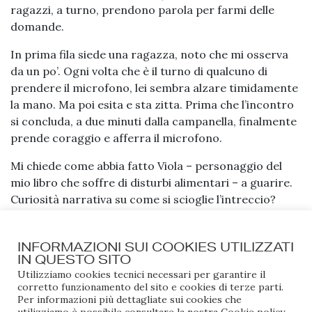
ragazzi, a turno, prendono parola per farmi delle
domande.
In prima fila siede una ragazza, noto che mi osserva
da un po’. Ogni volta che è il turno di qualcuno di
prendere il microfono, lei sembra alzare timidamente
la mano. Ma poi esita e sta zitta. Prima che l’incontro
si concluda, a due minuti dalla campanella, finalmente
prende coraggio e afferra il microfono.
Mi chiede come abbia fatto Viola – personaggio del
mio libro che soffre di disturbi alimentari – a guarire.
Curiosità narrativa su come si scioglie l’intreccio?
Insomma. Speranza. Io la chiamerei speranza.
Ovviamente le rispondo che non lo so. Altrettanto
INFORMAZIONI SUI COOKIES UTILIZZATI
IN QUESTO SITO
ovviamente vorrei dirle che ci riuscirà anche lei.
Utilizziamo cookies tecnici necessari per garantire il
corretto funzionamento del sito e cookies di terze parti.
Sono in un liceo di Viterbo, e un ragazzo mi si avvicina
Per informazioni più dettagliate sui cookies che
per complimentarsi. E poi si commuove. Prende il