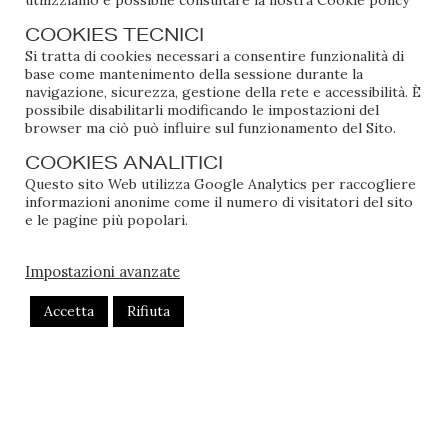
utilizziamo è possibile consultare la nostra
Cookie policy
libro e lo apre a una pagina precisa. Mi spiega quanto
COOKIES TECNICI
sia stata importante per lui, quella pagina, perché
Si tratta di cookies necessari a consentire funzionalità di
leggendo ha capito che il mondo è pieno di figli
base come mantenimento della sessione durante la
insicuri che già da piccoli si trovano a giustificare
navigazione, sicurezza, gestione della rete e accessibilità. È
l’assenza di un genitore. Che non è solo. Che la
possibile disabilitarli modificando le impostazioni del
browser ma ciò può influire sul funzionamento del Sito.
normalità non coincide necessariamente con la
pubblicità della Nutella; che non tutti i tavoli sono
COOKIES ANALITICI
sempre apparecchiati per tante persone, che i posti
Questo sito Web utilizza Google Analytics per raccogliere
informazioni anonime come il numero di visitatori del sito
non sono sempre occupati. Che non tutte le case
e le pagine più popolari.
vantano una routine perfetta, una luce accesa e
l’assenza di conflitto.
Impostazioni avanzate
Il mio libro è uscito cinque mesi fa, e sono
Accetta
Rifiuta
profondamente grata di ogni volta in cui ho avuto
occasione di parlarne. Grata di ogni volta in cui mi è
stato chiesto di spiegarne la genesi, la struttura. La
stesura della trama e il lavoro sul lessico e i registri.
Sono grata, di aver parlato del mio libro.