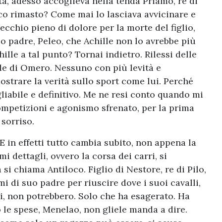
tta, adesso accoglieva nella tenda Priamo, re di
co rimasto? Come mai lo lasciava avvicinare e
ecchio pieno di dolore per la morte del figlio,
 padre, Peleo, che Achille non lo avrebbe più
lle a tal punto? Tornai indietro. Rilessi delle
de di Omero. Nessuno con più levità e
ostrare la verità sullo sport come lui. Perché
iabile e definitivo. Me ne resi conto quando mi
ompetizioni e agonismo sfrenato, per la prima
 sorriso.
E in effetti tutto cambia subito, non appena la
 dettagli, ovvero la corsa dei carri, si
si chiama Antiloco. Figlio di Nestore, re di Pilo,
mi di suo padre per riuscire dove i suoi cavalli,
tri, non potrebbero. Solo che ha esagerato. Ha
o le spese, Menelao, non gliele manda a dire.