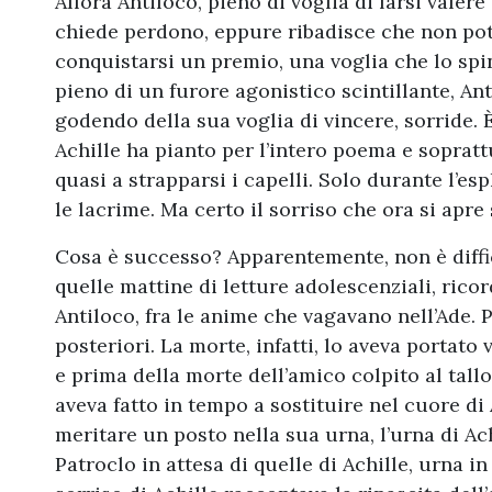
Allora Antiloco, pieno di voglia di farsi valer
chiede perdono, eppure ribadisce che non pote
conquistarsi un premio, una voglia che lo spi
pieno di un furore agonistico scintillante, An
godendo della sua voglia di vincere, sorride. 
Achille ha pianto per l’intero poema e sopratt
quasi a strapparsi i capelli. Solo durante l’es
le lacrime. Ma certo il sorriso che ora si apre
Cosa è successo? Apparentemente, non è diffici
quelle mattine di letture adolescenziali, ric
Antiloco, fra le anime che vagavano nell’Ade. 
posteriori. La morte, infatti, lo aveva portato
e prima della morte dell’amico colpito al tallo
aveva fatto in tempo a sostituire nel cuore di 
meritare un posto nella sua urna, l’urna di Ach
Patroclo in attesa di quelle di Achille, urna in