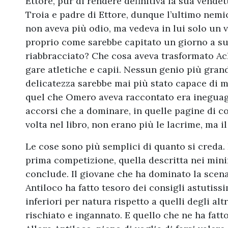
Ettore, pur di rendere definitiva la sua vende
Troia e padre di Ettore, dunque l’ultimo nemi
non aveva più odio, ma vedeva in lui solo un v
proprio come sarebbe capitato un giorno a suo
riabbracciato? Che cosa aveva trasformato Achi
gare atletiche e capii. Nessun genio più gran
delicatezza sarebbe mai più stato capace di m
quel che Omero aveva raccontato era ineguagl
accorsi che a dominare, in quelle pagine di c
volta nel libro, non erano più le lacrime, ma il
Le cose sono più semplici di quanto si creda. 
prima competizione, quella descritta nei minimi
conclude. Il giovane che ha dominato la scena 
Antiloco ha fatto tesoro dei consigli astutissi
inferiori per natura rispetto a quelli degli al
rischiato e ingannato. E quello che ne ha fatt