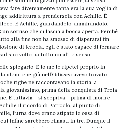
e come solo un ragazzo può essere, si scusa,
va fare diversamente tanta era la sua voglia di
nge addirittura a prendersela con Achille. È
tiloco. E Achille, guardandolo, ammirandolo,
È un sorriso che ci lascia a bocca aperta. Perché
utto alla fine non ha smesso di disperarsi fin
plosione di ferocia, egli è stato capace di fermare
 sul suo volto ha tutto un altro senso.
le spiegarlo. E io me lo ripetei proprio in
ordandomi che già nell’Odissea avevo trovato
Poche righe ne raccontavano la storia, a
 via giovanissimo, prima della conquista di Troia
ne. E tuttavia – si scopriva – prima di morire
Achille il ricordo di Patroclo, al punto di
ille, l’urna dove erano stipate le ossa di
 cui infine sarebbero rimasti in tre. Dunque il