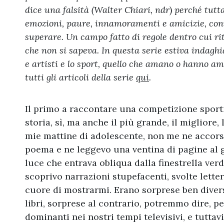
dice una falsità (
Walter Chiari
, ndr
)
perché tutta
emozioni, paure, innamoramenti e amicizie, convi
superare. Un campo fatto di regole dentro cui rit
che non si sapeva. In questa serie estiva indaghiam
e artisti e lo sport, quello che amano o hanno am
tutti gli articoli della serie
qui
.
Il primo a raccontare una competizione sportiv
storia, sì, ma anche il più grande, il migliore,
mie mattine di adolescente, non me ne accorsi.
poema e ne leggevo una ventina di pagine al gi
luce che entrava obliqua dalla finestrella verd
scoprivo narrazioni stupefacenti, svolte lette
cuore di mostrarmi. Erano sorprese ben divers
libri, sorprese al contrario, potremmo dire, pe
dominanti nei nostri tempi televisivi, e tutta