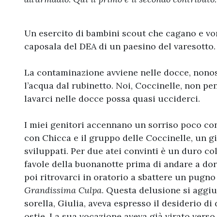
Un esercito di bambini scout che cagano e vom
caposala del DEA di un paesino del varesotto.
La contaminazione avviene nelle docce, nono
l’acqua dal rubinetto. Noi, Coccinelle, non p
lavarci nelle docce possa quasi ucciderci.
I miei genitori accennano un sorriso poco con
con Chicca e il gruppo delle Coccinelle, un g
sviluppati. Per due atei convinti è un duro c
favole della buonanotte prima di andare a dor
poi ritrovarci in oratorio a sbattere un pugn
Grandissima Culpa
. Questa delusione si aggi
sorella, Giulia, aveva espresso il desiderio di
ostie. La sua vocazione aveva già virato verso 