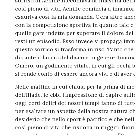
sorriso di Achille raccontava la rinascita dell
così pieno di vita, Achille comincia a innamo
esauriva così la mia domanda. C’era altro anco
con la competizione sportiva in quanto tale e 
quelle gare indette per superare il dolore del 
resti un episodio. Esso invece si propaga im
questo sorriso si trasforma in riso. Tanto che s
durante il lancio del disco e in genere domi
Omero, un godimento vitale, in cui gli occhi b
si rende conto di essere ancora vivi e di aver 
Nelle mattine in cui chiusi per la prima di mol
dell’Iliade, io ebbi l’impressione di capire su
oggi certi deliri dei nostri tempi fanno di tut
per esaltare un aspetto della nostra natura che
desiderio che nello sport è pacifico e che nel
così pieno di vita che risuona in ruggiti, fuo