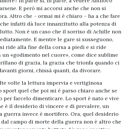
’amore? In parte sì, in parte, a vedere Antiloco
rarsene. E però mi accorsi anche che non si
ra. Altro che – ormai mi è chiaro – ha a che fare
che infatti dà luce innanzitutto alla potenza di
lutto. Non è un caso che il sorriso di Achille non
mediatamente. E mentre le gare si susseguono,
i ride alla fine della corsa a piedi e si ride
na un «godimento nel cuore», come dice sublime
rillano di grazia, la grazia che trionfa quando ci
davanti giorni, chissà quanti, da divorare.
te volte la lettura impervia e vertiginosa
llo sport quel che poi mi è parso chiaro anche se
to per farcelo dimenticare. Lo sport è nato e vive
 è il desiderio di vincere e di prevalere, un
la guerra invece è mortifero. Ora, quel desiderio
ri dal campo di morte della guerra non è altro che