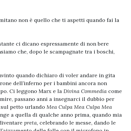
itano non è quello che ti aspetti quando fai la
stante ci dicano espressamente di non bere
ensiamo che, dopo le scampagnate tra i boschi,
vinto quando dichiaro di voler andare in gita
irone dell’inferno per i bambini ancora non
olpo. Ci leggono Marx e la
Divina Commedia
come
mire, passano anni a insegnarci il dubbio per
o sul petto urlando
Mea Culpa Mea Culpa Mea
unge a quella di qualche anno prima, quando mia
 diventare
preta,
celebrando le messe, dando le
l’aizzamento delle folle con il microfono in