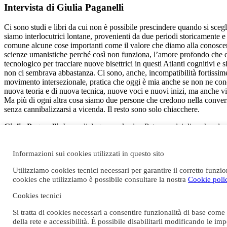
Intervista di Giulia Paganelli
Ci sono studi e libri da cui non è possibile prescindere quando si scegli
siamo interlocutrici lontane, provenienti da due periodi storicamente e
comune alcune cose importanti come il valore che diamo alla conoscenza
scienze umanistiche perché così non funziona, l’amore profondo che d
tecnologico per tracciare nuove bisettrici in questi Atlanti cognitivi 
non ci sembrava abbastanza. Ci sono, anche, incompatibilità fortissim
movimento intersezionale, pratica che oggi è mia anche se non ne cond
nuova teoria e di nuova tecnica, nuove voci e nuovi inizi, ma anche viag
Ma più di ogni altra cosa siamo due persone che credono nella conversaz
senza cannibalizzarsi a vicenda. Il resto sono solo chiacchere.
Giulia Paganelli:
In un dialogo con Jordan Peterson, lei dice che «le
mi permettono di acquisire moltissime informazioni sui sistemi cultura
nostro tempo.
Informazioni sui cookies utilizzati in questo sito
Camille Paglia:
Dopo le manifestazioni per i diritti civili e le protest
Utilizziamo cookies tecnici necessari per garantire il corretto funzio
apertamente politico, negativo nei confronti della cultura occidentale, 
cookies che utilizziamo è possibile consultare la nostra
Cookie poli
posizioni c’erano Herbert Marcuse e Edward Said. Negli anni ’70 inizi
messaggio apertamente politico. Uscendo dalla scuola di specializzazio
Cookies tecnici
“multiculturalismo” sarebbe stato meglio raggiunto da una riorganizzazi
mio avviso, richiedevano un importante riorientamento verso la storia,
Si tratta di cookies necessari a consentire funzionalità di base com
discipline. Uno degli ultimi grandi studiosi di quella tradizione è stat
della rete e accessibilità. È possibile disabilitarli modificando le 
ricerche per la mia tesi di dottorato a Yale.