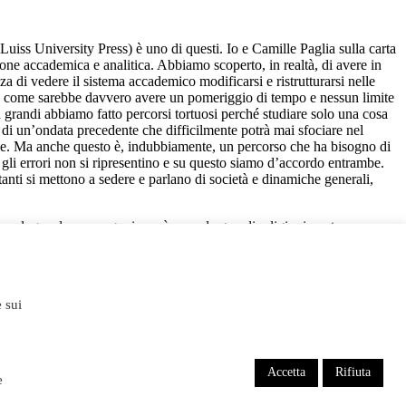
Luiss University Press) è uno di questi. Io e Camille Paglia sulla carta
ione accademica e analitica. Abbiamo scoperto, in realtà, di avere in
 di vedere il sistema accademico modificarsi e ristrutturarsi nelle
sà come sarebbe davvero avere un pomeriggio di tempo e nessun limite
a grandi abbiamo fatto percorsi tortuosi perché studiare solo una cosa
di un’ondata precedente che difficilmente potrà mai sfociare nel
ale. Ma anche questo è, indubbiamente, un percorso che ha bisogno di
e gli errori non si ripresentino e su questo siamo d’accordo entrambe.
anti si mettono a sedere e parlano di società e dinamiche generali,
tropologa e le cosmogonie così come le grandi religioni contemporanee
he modo le religioni sono una vera rivoluzione per gli studiosi del
niti e nel Regno Unito iniziò a spostarsi verso un orientamento
 sui
sta. Tra le voci influenti che hanno assunto alcune o tutte queste
identale, che fu sempre più sostituito da opere contemporanee con un
vesse un disperato bisogno di una profonda riforma, ma credevo che il
e che fondesse le scienze umane e sociali. Le discipline umanistiche, a
diciannovesimo secolo, che erano profondamente eruditi in molteplici
Accetta
Rifiuta
e
t
(1951) mi hanno profondamente colpito quando stavo facendo