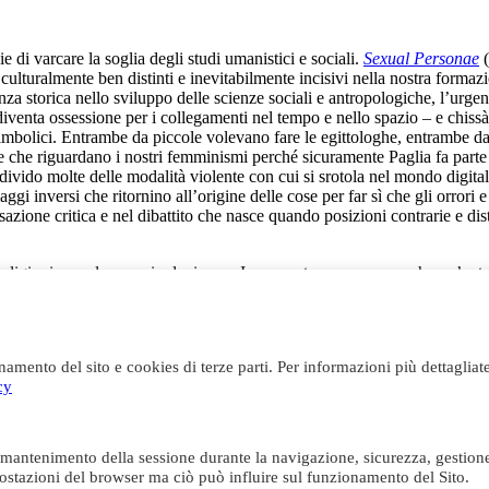
e di varcare la soglia degli studi umanistici e sociali.
Sexual Personae
(
 culturalmente ben distinti e inevitabilmente incisivi nella nostra formaz
 storica nello sviluppo delle scienze sociali e antropologiche, l’urgenza
iventa ossessione per i collegamenti nel tempo e nello spazio – e chis
e simbolici. Entrambe da piccole volevano fare le egittologhe, entrambe d
e che riguardano i nostri femminismi perché sicuramente Paglia fa parte 
ivido molte delle modalità violente con cui si srotola nel mondo digit
gi inversi che ritornino all’origine delle cose per far sì che gli orrori 
ione critica e nel dibattito che nasce quando posizioni contrarie e dist
 religioni sono la vera rivoluzione». Io sono atea, ma sono anche un’an
li che osservo. Le chiedo se può approfondire per noi questo punto, in c
e contro la guerra degli anni ’60, l’istruzione universitaria negli Stati U
namento del sito e cookies di terze parti. Per informazioni più dettagliate
che veniva descritta come irrimediabilmente sessista, razzista e imperiali
cy
arono continui attacchi al “canone” della grande letteratura e arte occ
ne all’inizio degli anni ’70, pensavo che il curriculum universitario a
one della struttura universitaria attraverso un modello interdisciplinar
 come nell’ampia borsa di studio dei professori tedeschi della fine del 
e mantenimento della sessione durante la navigazione, sicurezza, gestion
o il marxista Arnold Hauser, i cui quattro volumi
The Social History of Ar
impostazioni del browser ma ciò può influire sul funzionamento del Sito.