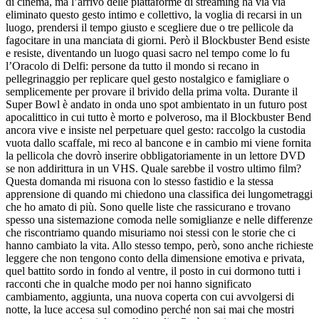
di cinema, ma l’arrivo delle piattaforme di streaming ha via via
eliminato questo gesto intimo e collettivo, la voglia di recarsi in un
luogo, prendersi il tempo giusto e scegliere due o tre pellicole da
fagocitare in una manciata di giorni. Però il Blockbuster Bend esiste
e resiste, diventando un luogo quasi sacro nel tempo come lo fu
l’Oracolo di Delfi: persone da tutto il mondo si recano in
pellegrinaggio per replicare quel gesto nostalgico e famigliare o
semplicemente per provare il brivido della prima volta. Durante il
Super Bowl è andato in onda uno spot ambientato in un futuro post
apocalittico in cui tutto è morto e polveroso, ma il Blockbuster Bend
ancora vive e insiste nel perpetuare quel gesto: raccolgo la custodia
vuota dallo scaffale, mi reco al bancone e in cambio mi viene fornita
la pellicola che dovrò inserire obbligatoriamente in un lettore DVD
se non addirittura in un VHS. Quale sarebbe il vostro ultimo film?
Questa domanda mi risuona con lo stesso fastidio e la stessa
apprensione di quando mi chiedono una classifica dei lungometraggi
che ho amato di più. Sono quelle liste che rassicurano e trovano
spesso una sistemazione comoda nelle somiglianze e nelle differenze
che riscontriamo quando misuriamo noi stessi con le storie che ci
hanno cambiato la vita. Allo stesso tempo, però, sono anche richieste
leggere che non tengono conto della dimensione emotiva e privata,
quel battito sordo in fondo al ventre, il posto in cui dormono tutti i
racconti che in qualche modo per noi hanno significato
cambiamento, aggiunta, una nuova coperta con cui avvolgersi di
notte, la luce accesa sul comodino perché non sai mai che mostri