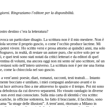
giorni. Ringraziamo l’editore per la disponibilità.
stro destino c’era la letteratura?
voca un particolare disagio. La scrittura non è il mio mestiere. Non è
ciola secerne il proprio guscio, o come l’occhio produce lacrime. Mi
potrei vivere. Ho scritto versi e prosa attorno ai quindici anni, ma solo
ognavo, in realtà, di restare un autore puro, che scrive solo per se
ei testi sono stati notati da critici letterari e da editori di quel
a trentina di volumi, ma ancora oggi non mi sento né uno scrittore, né un
estassi solo nell’intero universo. La scrittura non è per me una forma
one, come la chiocciola nel suo guscio.
a vent’anni: poesie, diari, romanzi, racconti, testi teatrali… Intanto
utamente bocciato e umiliato, i miei compagni andavano avanti e io
 cui luce arrivava fino a me attraverso lo spazio e il tempo. Poi mi sono
a una debolezza da cui dovevo separarmi. Ho vissuto randagio in diverse
non avrei mai conosciuto. Sulla mia carta di identità c’era scritto:
ariche, in officine sottoterra, ho fatto il bracciante, il facchino, sono
a “la strage delle illusioni”. A trent’anni, ritornato a Milano in