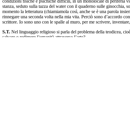
condizioni fisiche e psichiche difficili, in un monolocale di periferia
stanza, seduto sulla tazza del water con il quaderno sulle ginocchia, 
momento la letteratura (chiamiamola così, anche se è una parola insiem
rinnegare una seconda volta nella mia vita. Perciò sono d’accordo con 
scrittore. Io sono uno con le spalle al muro, per me scrivere, inventare
S.T.
Nel linguaggio religioso si parla del problema della teodicea, cioè
salvare o redimere l’umanità attraverso l’arte?
M.C.
Non ho mai pensato di salvare l’umanità attraverso la mia scrit
presenza del male nel mondo, essa è naturale. Il mondo è un’opera d’
noioso. Gli esseri umani a tavola hanno bisogno di spezie, di pepe e di 
propri difetti, come pure con quelli altrui. Senza la presenza del male
carne, ossa e intelletto. Il male è lì per combatterlo con tutte le no
in noi. Non credo che la bellezza salverà il mondo, credo però che il ve
questo ogni libro dovrebbe avere la drammaticità umana dei Vangeli. Pe
Bhagavadgītā: fama, danaro, premi, recensioni entusiastiche e altri ric
simbolico, profetico. Su ciò che può essere detto con chiarezza, occorr
A.M.
C’è, a mio parere, una doppia tentazione per lo scrittore, un dop
di usarla come una cattedra immoralistica diventando l’altrettanto edif
coraggio di andare vicino al male, che scrittore è? Io credo di andarc
ciascuno a suo modo – gli scrittori e i poeti che amo: Dante, Shakesp
redimere l’umanità attraverso l’arte? No, però continuo lo stesso a non