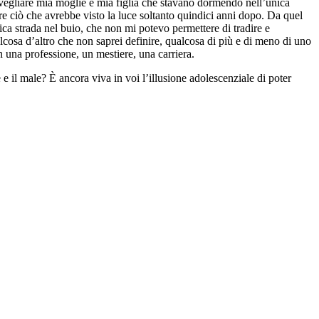
 svegliare mia moglie e mia figlia che stavano dormendo nell’unica
re ciò che avrebbe visto la luce soltanto quindici anni dopo. Da quel
ica strada nel buio, che non mi potevo permettere di tradire e
cosa d’altro che non saprei definire, qualcosa di più e di meno di uno
n una professione, un mestiere, una carriera.
e il male? È ancora viva in voi l’illusione adolescenziale di poter
 In questo modo salvo almeno me stesso. Per quanto riguarda la
mente con personaggi positivi. Sarebbe un idillio ridicolo e
ntare vittorie e sconfitte, di confrontarsi con le proprie debolezze e i
no del paradiso, ma della vita in terra, con il nostro essere fatto di
n lo sconfiggeremo mai definitivamente, poiché è radicato profondamente
r dargli senso e finalità. Tutto ciò che è fatto con amore è sacro, per
promessi, senza pensare “ai frutti delle azioni”, come è detto nella
e può essere detto, può essere detto in modo oscuro, complicato,
ome una cattedra moralistica diventando l’edificante cantore del bene, o
nza farsi pietrificare dal suo sguardo. Ma se uno scrittore non ha il
 è pervaso il mondo deve essere fronteggiato, come hanno sempre fatto –
elville, Dostoevskij, Kafka… Se io mi illudo di poter salvare e
che se non ho speranza.