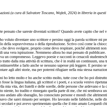
sazioni
(a cura di Salvatore Toscano, Wojtek, 2024) in libreria in questi 
e pensato che sareste diventati scrittori? Quando avete capito che nel vo
oluto diventare uno scrittore e persino oggi la parola scrittore mi pro
ello della sopravvivenza o della riproduzione. Scrivo così come la chioc
vità che devo svolgere, proprio come devo respirare, poiché altrimenti non 
e di una vera ispirazione. Nemmeno allora ho mai pensato di pubblicare. S
 un compromesso. Leggevo poesie e racconti in cenacoli studenteschi, e qu
 tratto dalla mia attività di scrittura, che è in realtà un continuum, un
ntinuerebbe a farlo anche se nessuno sapesse più leggere. E persino se r
ontare agli altri storie, ma per potermi rifugiare nella mia stessa narrazi
 ho letto molto e ho anche scritto molto, tutte cose che ho poi distrutto 
fosse la lingua italiana, gli scrittori e i poeti, e a scuola venivo ripet
la mia vita, dei fratelli e delle sorelle, delle persone che ardevano e la
scritto niente, ho tradito e rinnegato quella parte di me, che mi sembrav
 sono andato allo sbaraglio, ho conosciuto persone e mondi che altrimenti 
nsavo che sarei rimasto per sempre. Ho lavorato nelle fabbriche, nelle disc
i secolari e poi avevo sperimentato quella che il mio amato Leopardi chiam