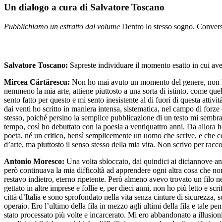
Un dialogo a cura di Salvatore Toscano
Pubblichiamo un estratto dal volume
Dentro lo stesso sogno. Conver
Salvatore Toscano:
Sapreste individuare il momento esatto in cui avet
Mircea Cărtărescu:
Non ho mai avuto un momento del genere, non ho v
nemmeno la mia arte, attiene piuttosto a una sorta di istinto, come qu
sento fatto per questo e mi sento inesistente al di fuori di questa atti
dai venti ho scritto in maniera intensa, sistematica, nel campo di forz
stesso, poiché persino la semplice pubblicazione di un testo mi sembrava
tempo, così ho debuttato con la poesia a ventiquattro anni. Da allora ho
poeta, né un critico, bensì semplicemente un uomo che scrive, e che co
d’arte, ma piuttosto il senso stesso della mia vita. Non scrivo per racc
Antonio Moresco:
Una volta sbloccato, dai quindici ai diciannove anni
però continuava la mia difficoltà ad apprendere ogni altra cosa che non 
restavo indietro, eterno ripetente. Però almeno avevo trovato un filo nel
gettato in altre imprese e follie e, per dieci anni, non ho più letto e 
città d’Italia e sono sprofondato nella vita senza cinture di sicurezza,
operaio. Ero l’ultimo della fila in mezzo agli ultimi della fila e tale pe
stato processato più volte e incarcerato. Mi ero abbandonato a illusion