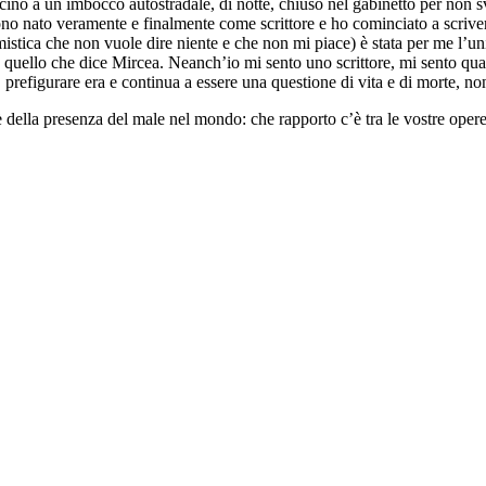
 vicino a un imbocco autostradale, di notte, chiuso nel gabinetto per non
sono nato veramente e finalmente come scrittore e ho cominciato a scrive
istica che non vuole dire niente e che non mi piace) è stata per me l’un
quello che dice Mircea. Neanch’io mi sento uno scrittore, mi sento qual
, prefigurare era e continua a essere una questione di vita e di morte, no
 della presenza del male nel mondo: che rapporto c’è tra le vostre opere 
tura, ma semplicemente di scrivere bene. Mi sembra che sia sufficiente.
arte, come un romanzo. Non è possibile immaginare un romanzo esclusiva
peperoncino, e nella vita hanno bisogno di lottare, di soffrire, di sperime
 non avremmo la sensazione che la vita abbia un senso. Non abbiamo bisog
stre forze, per mostrare in tal modo che siamo esseri umani. Salvo che no
ro, il bene e il bello debbano risplendere da qualunque nostro scritto, pe
r coloro che scrivono letteratura, ciò significa scrivere bene, senza com
onoscimenti illusori. Ribaltando la frase di Wittgenstein, “Tutto ciò ch
e tacere”. Potrebbe essere questo il motto degli autori che io prediligo.
pio piano inclinato e un doppio vicolo cieco: o di usare la letteratura c
icante cantore del male. Lo scrittore deve guardare in faccia la Medusa se
i vicino, certe volte anche molto o troppo vicino, perché il male di cui
eare, Cervantes, Swift, Kleist, Leopardi, Dickinson, Balzac, Dickens, M
 darmi per vinto, a sognare, a fantasticare, a delirare, a combattere, an