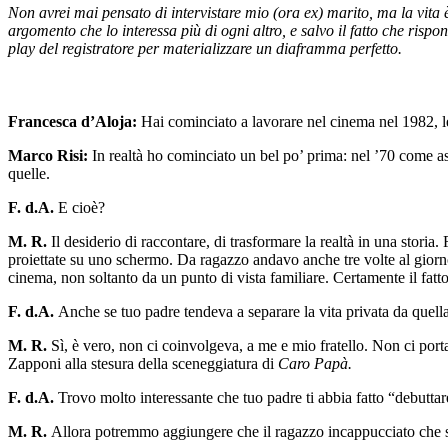
Non avrei mai pensato di intervistare mio (ora ex) marito, ma la vita
argomento che lo interessa più di ogni altro, e salvo il fatto che rispo
play del registratore per materializzare un diaframma perfetto.
Francesca d’Aloja:
Hai cominciato a lavorare nel cinema nel 1982, l
Marco Risi:
In realtà ho cominciato un bel po’ prima: nel ’70 come as
quelle.
F. d.A.
E cioè?
M. R.
Il desiderio di raccontare, di trasformare la realtà in una stor
proiettate su uno schermo. Da ragazzo andavo anche tre volte al giorno
cinema, non soltanto da un punto di vista familiare. Certamente il fat
F. d.A.
Anche se tuo padre tendeva a separare la vita privata da quel
M. R.
Sì, è vero, non ci coinvolgeva, a me e mio fratello. Non ci por
Zapponi alla stesura della sceneggiatura di
Caro Papà.
F. d.A.
Trovo molto interessante che tuo padre ti abbia fatto “debuttare
M. R.
Allora potremmo aggiungere che il ragazzo incappucciato che spa