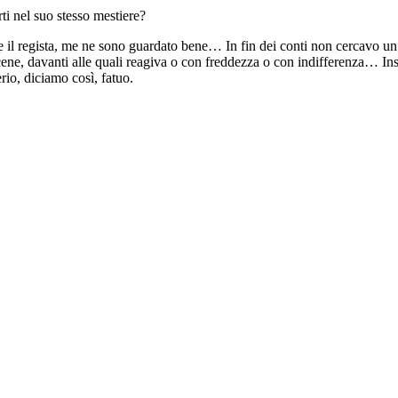
ti nel suo stesso mestiere?
 il regista, me ne sono guardato bene… In fin dei conti non cercavo un’
e scene, davanti alle quali reagiva o con freddezza o con indifferenza…
rio, diciamo così, fatuo.
i fulmine,
n.d.r]
,
una storia che sentivo molto più consona ai miei gusti,
mostrare le mie capacità. Quando lo vide mio padre il suo commento fu: 
cessivi.
,
scritto insieme a Furio Scarpelli. Andarono entrambi molto bene, e qu
isognoso di innocenza e una bambina di undici anni.
Lo proposi a vari a
ito a montare il progetto. Però quella volta non andò così bene, tanto che
he cambiai, se vogliamo dire così, direzione. Nel periodo in cui lavor
media, trattava di abuso di potere, nonnismo, conflitti generazionali. 
 è nato
Soldati 365 giorni all’alba.
Si apriva per me un nuovo capitolo 