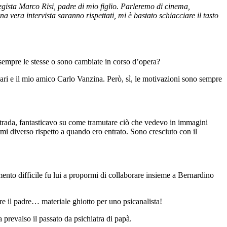
egista Marco Risi, padre di mio figlio. Parleremo di cinema,
a vera intervista saranno rispettati, mi è bastato schiacciare il tasto
sempre le stesse o sono cambiate in corso d’opera?
ari e il mio amico Carlo Vanzina. Però, sì, le motivazioni sono sempre
r strada, fantasticavo su come tramutare ciò che vedevo in immagini
mi diverso rispetto a quando ero entrato. Sono cresciuto con il
ento difficile fu lui a propormi di collaborare insieme a Bernardino
ere il padre… materiale ghiotto per uno psicanalista!
prevalso il passato da psichiatra di papà.