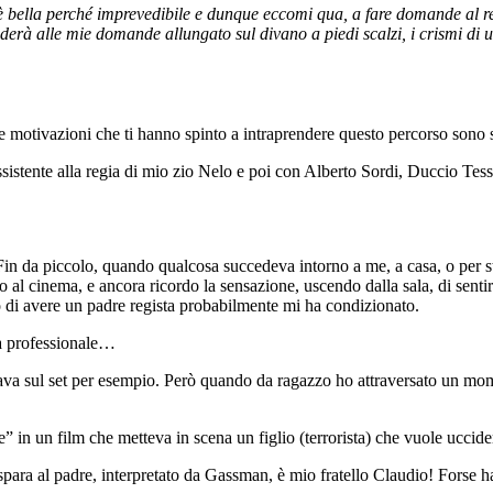
 è bella perché imprevedibile e dunque eccomi qua, a fare domande al r
nderà alle mie domande allungato sul divano a piedi scalzi, i crismi di un
e motivazioni che ti hanno spinto a intraprendere questo percorso sono 
sistente alla regia di mio zio Nelo e poi con Alberto Sordi, Duccio Tess
ia. Fin da piccolo, quando qualcosa succedeva intorno a me, a casa, o pe
 al cinema, e ancora ricordo la sensazione, uscendo dalla sala, di sentir
to di avere un padre regista probabilmente mi ha condizionato.
la professionale…
tava sul set per esempio. Però quando da ragazzo ho attraversato un mom
” in un film che metteva in scena un figlio (terrorista) che vuole uccid
ra al padre, interpretato da Gassman, è mio fratello Claudio! Forse ha 