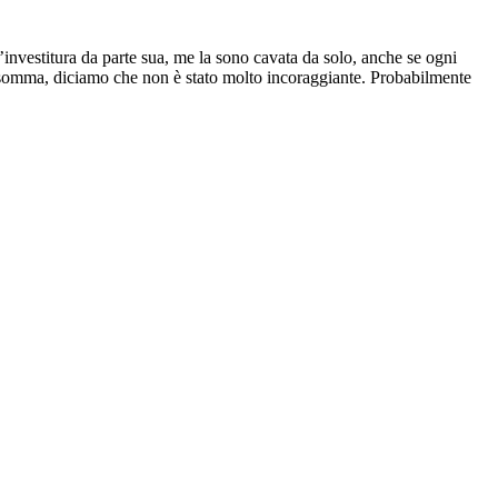
investitura da parte sua, me la sono cavata da solo, anche se ogni
 Insomma, diciamo che non è stato molto incoraggiante. Probabilmente
 però le condizioni per farlo non erano ancora mature e ho optato per
“Sei un professionista”.
Non ho mai capito se fosse un complimento.
esto mi incoraggiò a realizzare
Colpo di fulmine,
il racconto di un
ttori, fra cui Nanni Moretti, ma il successo dei due precedenti impose
 mio padre, attribuendo gli scarsi incassi alla presenza di Jerry Calà,
avamo insieme mi segnalò una sceneggiatura, scritta da Marco
Mi sembrava interessante. Insieme a Stefano Sudrié e Scarpelli
che con
Mery per sempre,
arrivato subito dopo,
ha trovato la sua