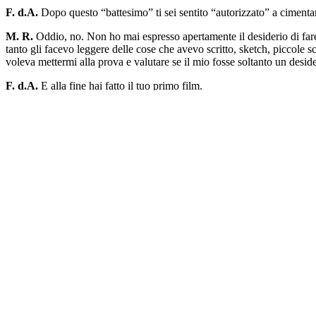
F. d.A.
Dopo questo “battesimo” ti sei sentito “autorizzato” a cimentar
M. R.
Oddio, no. Non ho mai espresso apertamente il desiderio di fare
tanto gli facevo leggere delle cose che avevo scritto, sketch, piccol
voleva mettermi alla prova e valutare se il mio fosse soltanto un deside
F. d.A.
E alla fine hai fatto il tuo primo film.
M. R.
Sì, anche se avrei voluto esordire con il mio terzo film [
Colpo d
una commedia,
Vado a vivere da solo,
che mi servì più che altro a di
Non credo.
F. d.A.
Il protagonista era Jerry Calà, che hai scelto anche nei due suc
M. R.
Sì, dopo
Vado a vivere da solo
girai
Un ragazzo e una ragazza
amore platonico e tutt’altro che morboso fra un trentenne nevrotico b
la partecipazione di nuovo di Jerry Calà, senza il quale non sarei riusc
se ne uscì con una delle sue fulminanti battute: “Levategli l’accento”.
F. d.A.
Poi, a un certo punto, la svolta. Basta commedie.
M. R.
A me piacciono molto le commedie, però fu grazie a Scarpelli c
Modugno, ambientata all’interno di una caserma. Non era certo una com
abbiamo apportato delle modifiche alla sceneggiatura originale e così
quadratura.