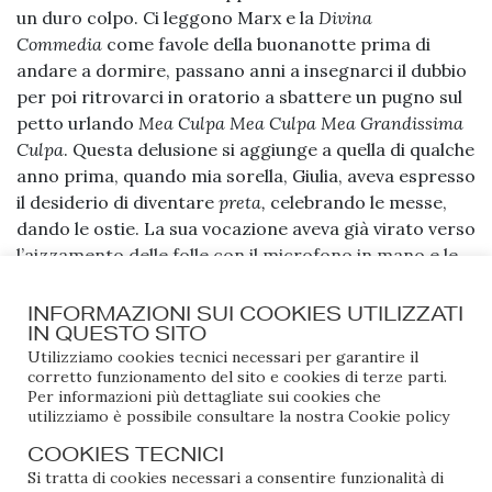
un duro colpo. Ci leggono Marx e la
Divina
Commedia
come favole della buonanotte prima di
andare a dormire, passano anni a insegnarci il dubbio
per poi ritrovarci in oratorio a sbattere un pugno sul
petto urlando
Mea Culpa Mea Culpa Mea Grandissima
Culpa
. Questa delusione si aggiunge a quella di qualche
anno prima, quando mia sorella, Giulia, aveva espresso
il desiderio di diventare
preta,
celebrando le messe,
dando le ostie. La sua vocazione aveva già virato verso
l’aizzamento delle folle con il microfono in mano e le
canzoni. Giulia aveva chiesto di essere battezzata, e
così hanno purificato anche me. Siamo state
INFORMAZIONI SUI COOKIES UTILIZZATI
IN QUESTO SITO
battezzate dal Monsignore Beppe, il cugino di mia
Utilizziamo cookies tecnici necessari per garantire il
madre. Quando spalanca le porte della chiesa, con il
corretto funzionamento del sito e cookies di terze parti.
saio che ondeggia dietro di lui, sorpassa il Don e si
Per informazioni più dettagliate sui cookies che
prende l’altare con la sicurezza di chi sa già di essere il
utilizziamo è possibile consultare la nostra
Cookie policy
protagonista della giornata, da vera Diva della
COOKIES TECNICI
Diocesi. Tutte le vecchie del paese lo guardavano
Si tratta di cookies necessari a consentire funzionalità di