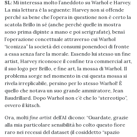
SL:
Mi interessa molto l’aneddoto su Warhol e Harvey.
La mia lettura è la seguente: Harvey non si offende
perché sa bene che l’opera in questione non è certo la
scatola Brillo in sé (anche perché quelle in mostra
sono prima dipinte a mano e poi serigrafate), bensì
l’operazione concettuale attraverso cui Warhol
“iconizza” la società dei consumi ponendoci di fronte
a essa senza fare la morale. Essendo lui stesso un fine
artist, Harvey riconosce il confine tra commercial art,
il suo logo per Brillo, e fine art, la mossa di Warhol. Il
problema sorge nel momento in cui questa mossa si
rivela irreplicabile, persino per lo stesso Warhol! È
quello che notava un suo grande ammiratore, Jean
Baudrillard. Dopo Warhol non c’è che lo “stereotipo”,
ovvero il kitsch.
Ora, molti
fine artist
dell’AI dicono: “Guardate, grazie
alla mia particolare sensibilità ho colto questo fiore
raro nei recessi del dataset (il cosiddetto “spazio