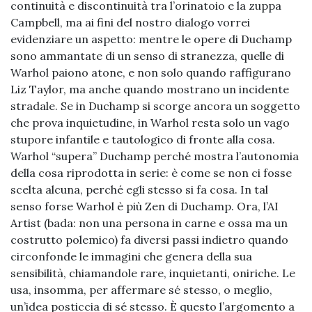
continuità e discontinuità tra l’orinatoio e la zuppa
Campbell, ma ai fini del nostro dialogo vorrei
evidenziare un aspetto: mentre le opere di Duchamp
sono ammantate di un senso di stranezza, quelle di
Warhol paiono atone, e non solo quando raffigurano
Liz Taylor, ma anche quando mostrano un incidente
stradale. Se in Duchamp si scorge ancora un soggetto
che prova inquietudine, in Warhol resta solo un vago
stupore infantile e tautologico di fronte alla cosa.
Warhol “supera” Duchamp perché mostra l’autonomia
della cosa riprodotta in serie: è come se non ci fosse
scelta alcuna, perché egli stesso si fa cosa. In tal
senso forse Warhol è più Zen di Duchamp. Ora, l’AI
Artist (bada: non una persona in carne e ossa ma un
costrutto polemico) fa diversi passi indietro quando
circonfonde le immagini che genera della sua
sensibilità, chiamandole rare, inquietanti, oniriche. Le
usa, insomma, per affermare sé stesso, o meglio,
un’idea posticcia di sé stesso. È questo l’argomento a