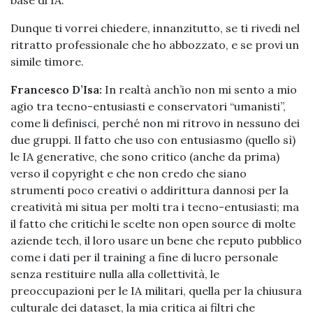
base di IA.
Dunque ti vorrei chiedere, innanzitutto, se ti rivedi nel
ritratto professionale che ho abbozzato, e se provi un
simile timore.
Francesco D’Isa:
In realtà anch’io non mi sento a mio
agio tra tecno-entusiasti e conservatori “umanisti”,
come li definisci, perché non mi ritrovo in nessuno dei
due gruppi. Il fatto che uso con entusiasmo (quello sì)
le IA generative, che sono critico (anche da prima)
verso il copyright e che non credo che siano
strumenti poco creativi o addirittura dannosi per la
creatività mi situa per molti tra i tecno-entusiasti; ma
il fatto che critichi le scelte non open source di molte
aziende tech, il loro usare un bene che reputo pubblico
come i dati per il training a fine di lucro personale
senza restituire nulla alla collettività, le
preoccupazioni per le IA militari, quella per la chiusura
culturale dei dataset, la mia critica ai filtri che