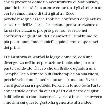
che si presenta come un avventuriero di Midjourney,
quando in realtà è un utente come tutti gli altri, e in un
certo senso meno di tutti gli altri. Ecco
perché bisogna essere snob nei confronti degli artisti
e i teorici dell’IA che si sbracciano per storicizzare e
farsi storicizzare: proprio per non esserlo nei
confronti degli utenti di DeviantArt e Tumblr, molto
più postumani, “macchinici” e quindi contemporanei
dei primi.
FD:
La storia di Warhol la leggo come te, con una
divergenza nell’interpretazione finale, che pure in
parte condivido. È vero che un Brillo è uguale a una
Campbell e un orinatoio di Duchamp a una sua ruota,
perché veicolano il medesimo senso, ma non è vero
che il gesto sia irripetibile. Perché in fondo
tutta
l’arte
concettuale deriva da questi gesti e al netto dei gusti
è difficile non riconoscerne la varietà interna – ovvero
i modi in cui questo gesto ha generato altre idee.