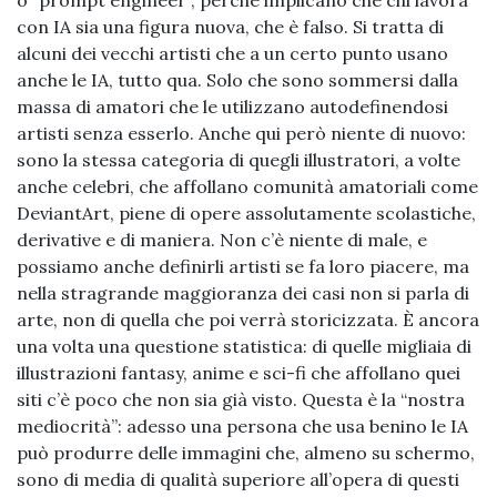
o “prompt engineer”, perché implicano che chi lavora
con IA sia una figura nuova, che è falso. Si tratta di
alcuni dei vecchi artisti che a un certo punto usano
anche le IA, tutto qua. Solo che sono sommersi dalla
massa di amatori che le utilizzano autodefinendosi
artisti senza esserlo. Anche qui però niente di nuovo:
sono la stessa categoria di quegli illustratori, a volte
anche celebri, che affollano comunità amatoriali come
DeviantArt, piene di opere assolutamente scolastiche,
derivative e di maniera. Non c’è niente di male, e
possiamo anche definirli artisti se fa loro piacere, ma
nella stragrande maggioranza dei casi non si parla di
arte, non di quella che poi verrà storicizzata. È ancora
una volta una questione statistica: di quelle migliaia di
illustrazioni fantasy, anime e sci-fi che affollano quei
siti c’è poco che non sia già visto. Questa è la “nostra
mediocrità”: adesso una persona che usa benino le IA
può produrre delle immagini che, almeno su schermo,
sono di media di qualità superiore all’opera di questi