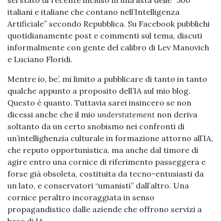
sei stato di recente incluso in una lista delle “500
italiani e italiane che contano nell’Intelligenza
Artificiale” secondo Repubblica. Su Facebook pubblichi
quotidianamente post e commenti sul tema, discuti
informalmente con gente del calibro di Lev Manovich
e Luciano Floridi.
Mentre io, be’, mi limito a pubblicare di tanto in tanto
qualche appunto a proposito dell’IA sul mio blog.
Questo è quanto. Tuttavia sarei insincero se non
dicessi anche che il mio
understatement
non deriva
soltanto da un certo snobismo nei confronti di
un’intellighenzia culturale in formazione attorno all’IA,
che reputo opportunistica, ma anche dal timore di
agire entro una cornice di riferimento passeggera e
forse già obsoleta, costituita da tecno-entusiasti da
un lato, e conservatori “umanisti” dall’altro. Una
cornice peraltro incoraggiata in senso
propagandistico dalle aziende che offrono servizi a