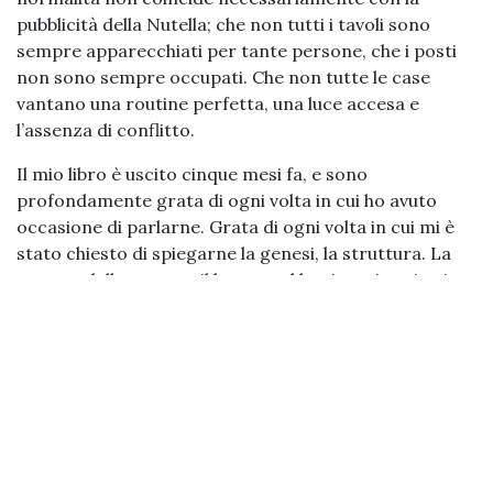
pubblicità della Nutella; che non tutti i tavoli sono
sempre apparecchiati per tante persone, che i posti
non sono sempre occupati. Che non tutte le case
vantano una routine perfetta, una luce accesa e
l’assenza di conflitto.
Il mio libro è uscito cinque mesi fa, e sono
profondamente grata di ogni volta in cui ho avuto
occasione di parlarne. Grata di ogni volta in cui mi è
stato chiesto di spiegarne la genesi, la struttura. La
stesura della trama e il lavoro sul lessico e i registri.
Sono grata, di aver parlato del mio libro.
Ma sono ancor più grata e commossa per ogni volta
che, negli incontri finalizzati a parlare del libro, il libro
è scomparso. E abbiamo parlato di vita.
Nei giorni che hanno preceduto la pubblicazione del
mio romanzo mi sono sentita come deve sentirsi la