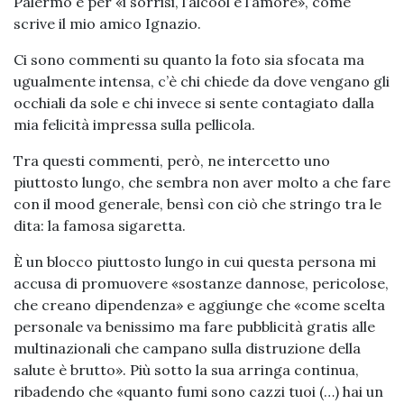
Palermo e per «i sorrisi, l’alcool e l’amore», come
scrive il mio amico Ignazio.
Ci sono commenti su quanto la foto sia sfocata ma
ugualmente intensa, c’è chi chiede da dove vengano gli
occhiali da sole e chi invece si sente contagiato dalla
mia felicità impressa sulla pellicola.
Tra questi commenti, però, ne intercetto uno
piuttosto lungo, che sembra non aver molto a che fare
con il mood generale, bensì con ciò che stringo tra le
dita: la famosa sigaretta.
È un blocco piuttosto lungo in cui questa persona mi
accusa di promuovere «sostanze dannose, pericolose,
che creano dipendenza» e aggiunge che «come scelta
personale va benissimo ma fare pubblicità gratis alle
multinazionali che campano sulla distruzione della
salute è brutto». Più sotto la sua arringa continua,
ribadendo che «quanto fumi sono cazzi tuoi (…) hai un