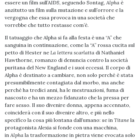
essere un film sull’AIDS, seguendo Sontag,
Alpha
è
anzitutto un film sulla mutazione e sull’orrore e la
vergogna che essa provoca in una società che
vorrebbe che tutto restasse com’è.
Il tatuaggio che Alpha si fa alla festa è una “A” che
sanguina in continuazione, come la “A” rossa cucita sul
petto di Hester ne
La lettera scarlatta
di Nathaniel
Hawthorne, romanzo di denuncia contro la società
puritana del New England e i suoi eccessi. Il corpo di
Alpha è destinato a cambiare, non solo perché è stata
presumibilmente contagiata dal morbo, ma anche
perché ha tredici anni, ha le mestruazioni, fuma di
nascosto e ha un mezzo fidanzato che la pressa per
fare sesso. Il suo divenire donna, appena accennato,
coinciderà con il suo divenire altro, e più nello
specifico la cosa più lontana dall’umano: se in
Titane
la
protagonista Alexia si fonde con una macchina,
in
Alpha
la trasformazione in pietra viene evocata solo