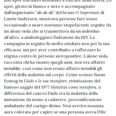
uno spot televisivo destinato a entrare nella storia. Lo
spot, girato in bianco e nero e accompagnato
dall’inquietante “ah ah ah” del brano
O Superman
di
Laurie Anderson, mostrava persone fare sesso
occasionale o usare sostanze stupefacenti, seguite da
un alone viola che si trasmetteva da un individuo
all’altro, a simboleggiare l’infezione da HIV. La
campagna in seguito fu molto studiata non per la sua
efficacia, ma per aver contribuito a rafforzare lo
stigma contro le persone sieropositive. L’alone viola,
racconta chi ha vissuto quegli anni, non era affatto
invisibile, così come non erano affatto invisibili gli
effetti della malattia sul corpo. Come scrisse Susan
Sontag in
L’Aids e le sue metafore
, rivisitazione del
famoso saggio del 1977
Malattia come metafora
, a
differenza del cancro l’Aids era la malattia della
mutazione da uomo a cadavere, personificazione
ambulante del castigo divino. Non serviva nessuna
aura colorata per capire se una persona aveva l’Hiv.