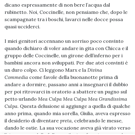
dicano espressamente di non bere l’acqua dal
rubinetto. Noi, Coccinelle, non pensiamo che, dopo le
scampagnate tra i boschi, lavarci nelle docce possa
quasi ucciderci.
I miei genitori accennano un sorriso poco convinto
quando dichiaro di voler andare in gita con Chicca e il
gruppo delle Coccinelle, un girone dell’inferno per i
bambini ancora non sviluppati. Per due atei convinti è
un duro colpo. Ci leggono Marx e la
Divina
Commedia
come favole della buonanotte prima di
andare a dormire, passano anni a insegnarci il dubbio
per poi ritrovarci in oratorio a sbattere un pugno sul
petto urlando
Mea Culpa Mea Culpa Mea Grandissima
Culpa
. Questa delusione si aggiunge a quella di qualche
anno prima, quando mia sorella, Giulia, aveva espresso
il desiderio di diventare
preta,
celebrando le messe,
dando le ostie. La sua vocazione aveva già virato verso