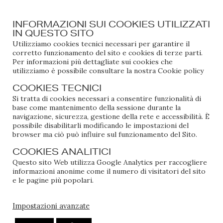
l’aizzamento delle folle con il microfono in mano e le
canzoni. Giulia aveva chiesto di essere battezzata, e
INFORMAZIONI SUI COOKIES UTILIZZATI
così hanno purificato anche me. Siamo state
IN QUESTO SITO
battezzate dal Monsignore Beppe, il cugino di mia
Utilizziamo cookies tecnici necessari per garantire il
madre. Quando spalanca le porte della chiesa, con il
corretto funzionamento del sito e cookies di terze parti.
saio che ondeggia dietro di lui, sorpassa il Don e si
Per informazioni più dettagliate sui cookies che
utilizziamo è possibile consultare la nostra
Cookie policy
prende l’altare con la sicurezza di chi sa già di essere il
protagonista della giornata, da vera Diva della
COOKIES TECNICI
Diocesi. Tutte le vecchie del paese lo guardavano
Si tratta di cookies necessari a consentire funzionalità di
rapite. Ma dopo questo breve momento di celebrità
base come mantenimento della sessione durante la
navigazione, sicurezza, gestione della rete e accessibilità. È
cattolica, mentre a Giulia è semplicemente passata e
possibile disabilitarli modificando le impostazioni del
si è messa a suonare in una band punk, per me è stato
browser ma ciò può influire sul funzionamento del Sito.
diverso: il mio tentativo di evasione dall’ateismo è
COOKIES ANALITICI
fallito con molto più dolore, pentimento e risonanza.
Questo sito Web utilizza Google Analytics per raccogliere
informazioni anonime come il numero di visitatori del sito
A causa della contaminazione siamo già in prima
e le pagine più popolari.
pagina dei giornali. Questa non è una classica
intossicazione, di quelle che senti ogni mese nei campi
Impostazioni avanzate
scout. Dentro quell’acqua c’è un batterio, la shigella,