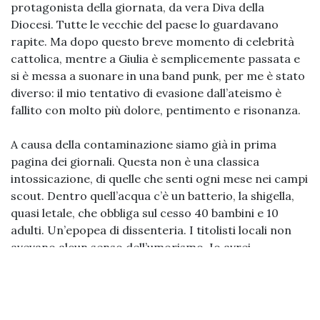
protagonista della giornata, da vera Diva della
Diocesi. Tutte le vecchie del paese lo guardavano
rapite. Ma dopo questo breve momento di celebrità
cattolica, mentre a Giulia è semplicemente passata e
si è messa a suonare in una band punk, per me è stato
diverso: il mio tentativo di evasione dall’ateismo è
fallito con molto più dolore, pentimento e risonanza.
A causa della contaminazione siamo già in prima
pagina dei giornali. Questa non è una classica
intossicazione, di quelle che senti ogni mese nei campi
scout. Dentro quell’acqua c’è un batterio, la shigella,
quasi letale, che obbliga sul cesso 40 bambini e 10
adulti. Un’epopea di dissenteria. I titolisti locali non
avevano alcun senso dell’umorismo. Io avrei
proposto
Mea Culpa, Mea Cacata
. In
alternativa
L’estate marrone
. O ancora
Cacca al
Diavolo, fiori a Gesù
. Ma nessuno mi ha consultata.