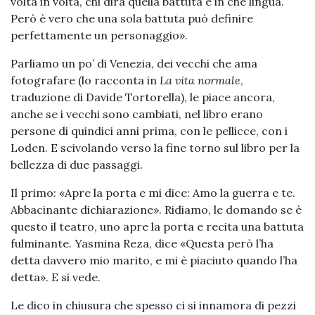
volta in volta, chi dirà quella battuta e in che lingua.
Però è vero che una sola battuta può definire
perfettamente un personaggio».
Parliamo un po’ di Venezia, dei vecchi che ama
fotografare (lo racconta in
La vita normale
,
traduzione di Davide Tortorella), le piace ancora,
anche se i vecchi sono cambiati, nel libro erano
persone di quindici anni prima, con le pellicce, con i
Loden. E scivolando verso la fine torno sul libro per la
bellezza di due passaggi.
Il primo: «Apre la porta e mi dice: Amo la guerra e te.
Abbacinante dichiarazione». Ridiamo, le domando se è
questo il teatro, uno apre la porta e recita una battuta
fulminante. Yasmina Reza, dice «Questa però l’ha
detta davvero mio marito, e mi è piaciuto quando l’ha
detta». E si vede.
Le dico in chiusura che spesso ci si innamora di pezzi