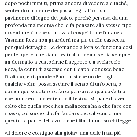
dopo pochi minuti, prima ancora di vedere alcunché,
sentendo il rumore dei passi degli attori sul
pavimento di legno del palco, perché pervasa da una
profonda malinconia che le fa pensare allo stesso tipo
di sentimento che si prova al cospetto dell’infanzia.
Yasmina Reza non guarderà ma più quella cassetta,
per quel dettaglio. Le domando allora se funziona così
per le opere, che siano teatrali o meno, se sia sempre
un dettaglio a custodirne il segreto e a svelarcelo.
Reza, fa cenni di assenso con il capo, conosce bene
l’italiano, e risponde «Può darsi che un dettaglio,
qualche volta, possa svelare il senso di un’opera, o,
comunque scuoterci e farci pensare a qualcos’altro
che non c’entra niente con il testo». Mi pare di aver
colto che quella specifica malinconia ha a che fare con
i passi, col suono che fa l’andarsene e il venire, ma
questo fa parte del lavoro che i libri fanno su chi legge.
«Il dolore è contiguo alla gioia», una delle frasi più