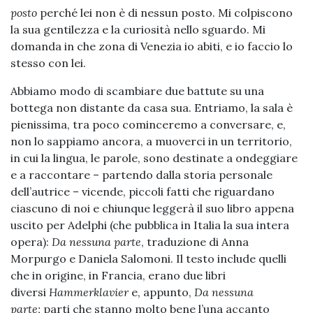
posto
perché lei non è di nessun posto. Mi colpiscono
la sua gentilezza e la curiosità nello sguardo. Mi
domanda in che zona di Venezia io abiti, e io faccio lo
stesso con lei.
Abbiamo modo di scambiare due battute su una
bottega non distante da casa sua. Entriamo, la sala è
pienissima, tra poco cominceremo a conversare, e,
non lo sappiamo ancora, a muoverci in un territorio,
in cui la lingua, le parole, sono destinate a ondeggiare
e a raccontare – partendo dalla storia personale
dell’autrice – vicende, piccoli fatti che riguardano
ciascuno di noi e chiunque leggerà il suo libro appena
uscito per Adelphi (che pubblica in Italia la sua intera
opera):
Da nessuna parte
, traduzione di Anna
Morpurgo e Daniela Salomoni. Il testo include quelli
che in origine, in Francia, erano due libri
diversi
Hammerklavier
e, appunto,
Da nessuna
parte;
parti che stanno molto bene l’una accanto