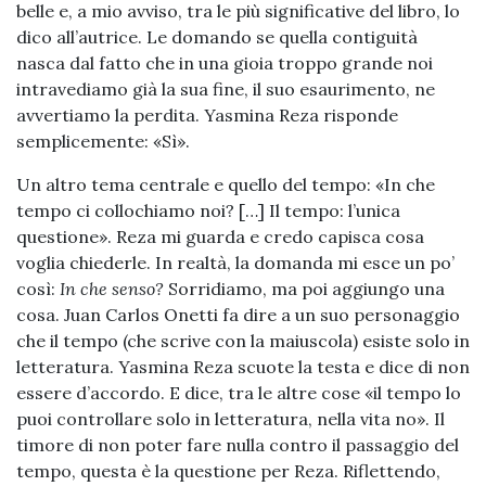
belle e, a mio avviso, tra le più significative del libro, lo
dico all’autrice. Le domando se quella contiguità
nasca dal fatto che in una gioia troppo grande noi
intravediamo già la sua fine, il suo esaurimento, ne
avvertiamo la perdita. Yasmina Reza risponde
semplicemente: «Sì».
Un altro tema centrale e quello del tempo: «In che
tempo ci collochiamo noi? […] Il tempo: l’unica
questione». Reza mi guarda e credo capisca cosa
voglia chiederle. In realtà, la domanda mi esce un po’
così:
In che senso?
Sorridiamo, ma poi aggiungo una
cosa. Juan Carlos Onetti fa dire a un suo personaggio
che il tempo (che scrive con la maiuscola) esiste solo in
letteratura. Yasmina Reza scuote la testa e dice di non
essere d’accordo. E dice, tra le altre cose «il tempo lo
puoi controllare solo in letteratura, nella vita no». Il
timore di non poter fare nulla contro il passaggio del
tempo, questa è la questione per Reza. Riflettendo,