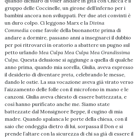
quando dichiaro di voler andare in gita con Chicca e il
gruppo delle Coccinelle, un girone dell’inferno per i
bambini ancora non sviluppati. Per due atei convinti è
un duro colpo. Ci leggono Marx e la
Divina
Commedia
come favole della buonanotte prima di
andare a dormire, passano anni a insegnarci il dubbio
per poi ritrovarci in oratorio a sbattere un pugno sul
petto urlando
Mea Culpa Mea Culpa Mea Grandissima
Culpa
. Questa delusione si aggiunge a quella di qualche
anno prima, quando mia sorella, Giulia, aveva espresso
il desiderio di diventare
preta,
celebrando le messe,
dando le ostie. La sua vocazione aveva già virato verso
l’aizzamento delle folle con il microfono in mano e le
canzoni. Giulia aveva chiesto di essere battezzata, e
così hanno purificato anche me. Siamo state
battezzate dal Monsignore Beppe, il cugino di mia
madre. Quando spalanca le porte della chiesa, con il
saio che ondeggia dietro di lui, sorpassa il Don e si
prende l’altare con la sicurezza di chi sa già di essere il