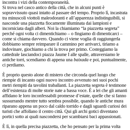
incontra i vizi della contemporaneità.
Si trova nel casco antico della città, che in alcuni punti è
sopravvissuto quasi intatto al passare del tempo. Proprio lì, incastrata
tra minuscoli viottoli maleodoranti e all’apparenza indistinguibili, si
nasconde una piazzetta fiocamente illuminata dai lampioni e
incorniciata dagli alberi. Noi la chiamiamo “la piazzetta segreta”
perché ogni volta ci dimentichiamo – o fingiamo di dimenticarci –
come si chiama davvero. Quando ci viene voglia di raggiungerla
dobbiamo sempre reimparare il cammino per arrivarci, tiriamo a
indovinare, giochiamo a chi la trova per primo. Costeggiamo la
cattedrale lasciandoci piazza Jaume I alle spalle, attraversiamo le
antiche torri, scendiamo di appena una
baixada
e poi, puntualmente,
ci perdiamo.
È proprio questo alone di mistero che circonda quel luogo che
riempie di incanto ogni nuovo incontro avvenuto nei suoi pochi
metri riempiti da tavolini traballanti. La piazzetta segreta è testimone
dell’esistenza di molte storie nate a bassa voce. È a lei che gli amanti
affidano le loro inconfessabili promesse d’estate, quelle che si fanno
sussurrando mentre tutto sembra possibile, quando le antiche mura
riparano appena un poco dal caldo torrido e dagli sguardi curiosi dei
turisti che affollano il centro città. Qui gli archi gotici diventano
portici sotto ai quali nascondersi per scambiarsi baci appassionati.
È lì, in quella precisa piazzetta, che ho pensato per la prima volta