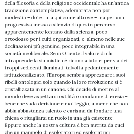
della filosofia e della religione occidentale ha un’antica
tradizione contemplativa, adombrata non per
modestia – dote rara qui come altrove – ma per una
progressiva messa a silenzio di questo percorso,
apparentemente lontano dalla scienza, poco
ortodosso per i culti organizzati, e, almeno nelle sue
declinazioni più genuine, poco integrabile in una
società neoliberale. Se in Oriente il valore di chi
intraprende la via mistica è riconosciuto e, per via dei
troppi sedicenti illuminati, talvolta pedantemente
istituzionalizzato, l’Europa sembra apprezzare i suoi
ribelli ontologici solo quando la loro rivoluzione si è
cristallizzata in un canone. Chi decide di morire al
mondo deve aspettarsi ostilità o condanne di eresia –
bene che vada derisione e motteggio, a meno che non
abbia abbastanza talento e carisma da fondare una
chiesa o ritagliarsi un ruolo in una già esistente.
Eppure anche la nostra cultura è ben nutrita da quel
che un manipolo di esploratori ed esploratrici