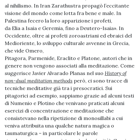
al nihilismo. In Iran Zarathustra propagò l’eccitante
visione del mondo come lotta fra bene e male. In
Palestina fecero la loro apparizione i profeti,
da Elia a Isaia e Geremia, fino a Deutero-Isaia». In
Occidente, oltre ai profeti zoroastriani ed ebraici del
Medioriente, lo sviluppo culturale avvenne in Grecia,
che vide Omero,
Pitagora, Parmenide, Eraclito e Platone, autori che in
genere non vengono associati alla meditazione. Come
suggerisce Javier Alvarado Planas nel suo
History of
non-dual meditation methods
però, ci sono tracce di
tecniche meditative già tra i presocratici. Sui
pitagorici ad esempio, sappiamo grazie ad alcuni testi
di Numenio e Plotino che venivano praticati alcuni
esercizi di concentrazione e meditazione che
consistevano nella ripetizione di monosillabi a cui
veniva attribuita una qualche natura magica o
taumaturgica – in particolare le parole