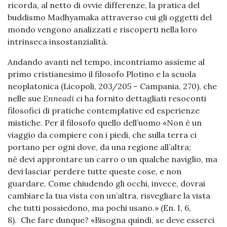
ricorda, al netto di ovvie differenze, la pratica del
buddismo Madhyamaka attraverso cui gli oggetti del
mondo vengono analizzati e riscoperti nella loro
intrinseca insostanzialità.
Andando avanti nel tempo, incontriamo assieme al
primo cristianesimo il filosofo Plotino e la scuola
neoplatonica (Licopoli, 203/205 – Campania, 270), che
nelle sue
Enneadi
ci ha fornito dettagliati resoconti
filosofici di pratiche contemplative ed esperienze
mistiche. Per il filosofo quello dell’uomo «Non è un
viaggio da compiere con i piedi, che sulla terra ci
portano per ogni dove, da una regione all’altra;
né devi approntare un carro o un qualche naviglio, ma
devi lasciar perdere tutte queste cose, e non
guardare. Come chiudendo gli occhi, invece, dovrai
cambiare la tua vista con un’altra, risvegliare la vista
che tutti possiedono, ma pochi usano.» (En. I, 6,
8). Che fare dunque? «Bisogna quindi, se deve esserci