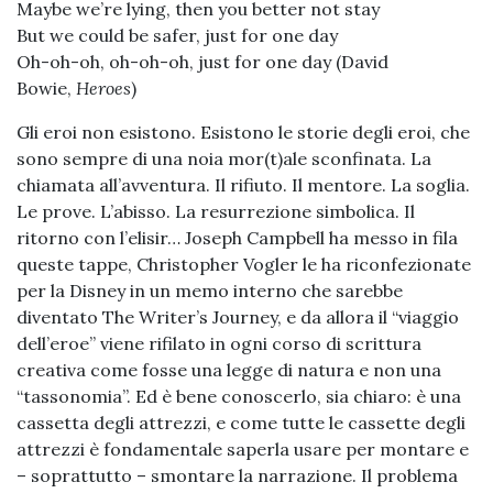
Maybe we’re lying, then you better not stay
But we could be safer, just for one day
Oh-oh-oh, oh-oh-oh, just for one day (David
Bowie,
Heroes
)
Gli eroi non esistono. Esistono le storie degli eroi, che
sono sempre di una noia mor(t)ale sconfinata. La
chiamata all’avventura. Il rifiuto. Il mentore. La soglia.
Le prove. L’abisso. La resurrezione simbolica. Il
ritorno con l’elisir… Joseph Campbell ha messo in fila
queste tappe, Christopher Vogler le ha riconfezionate
per la Disney in un memo interno che sarebbe
diventato The Writer’s Journey, e da allora il “viaggio
dell’eroe” viene rifilato in ogni corso di scrittura
creativa come fosse una legge di natura e non una
“tassonomia”. Ed è bene conoscerlo, sia chiaro: è una
cassetta degli attrezzi, e come tutte le cassette degli
attrezzi è fondamentale saperla usare per montare e
– soprattutto – smontare la narrazione. Il problema