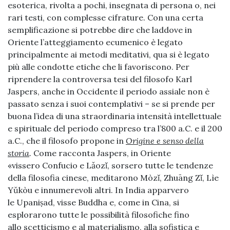
esoterica, rivolta a pochi, insegnata di persona o, nei
rari testi, con complesse cifrature. Con una certa
semplificazione si potrebbe dire che laddove in
Oriente l’atteggiamento ecumenico è legato
principalmente ai metodi meditativi, qua si è legato
più alle condotte etiche che li favoriscono. Per
riprendere la controversa tesi del filosofo Karl
Jaspers, anche in Occidente il periodo assiale non è
passato senza i suoi contemplativi – se si prende per
buona l’idea di una straordinaria intensità intellettuale
e spirituale del periodo compreso tra l’800 a.C. e il 200
a.C., che il filosofo propone in
Origine e senso della
storia
.
Come racconta Jaspers, in Oriente
«vissero Confucio e Lǎozǐ, sorsero tutte le tendenze
della filosofia cinese, meditarono Mòzǐ, Zhuāng Zǐ, Lìe
Yǔkòu e innumerevoli altri. In India apparvero
le Upaniṣad, visse Buddha e, come in Cina, si
esplorarono tutte le possibilità filosofiche fino
allo scetticismo e al materialismo, alla sofistica e