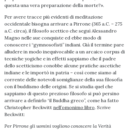
questa una vera preparazione della morte?».
Per avere tracce più evidenti di meditazione
occidentale bisogna arrivare a Pirrone (365 a.C. – 275
a.C. circa), il filosofo scettico che seguì Alessandro
Magno nelle sue conquiste ed ebbe modo di
conoscere i “gymnosofisti” indiani. Già il termine pare
alludere in modo inequivocabile a un arcaico corpus di
tecniche yogiche e in effetti sappiamo che il padre
dello scetticismo conobbe alcune pratiche ascetiche
indiane e le importò in patria – così come siamo al
corrente delle notevoli somiglianze della sua filosofia
con il buddismo delle origini. Se si studia quel che
sappiamo di questo prezioso filosofo si può persino
arrivare a definirlo “il Buddha greco”, come ha fatto
Christopher Beckwitt
nell’omonimo libro
. Scrive
Beckwitt:
Per
Pirro
ne gli uomini vogliono conoscere la Verità