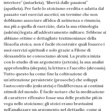
interiore” (autarkeia), “libertà dalle passioni”
(apatheia). Per farlo lo stoicismo eredita e adatta dal
passato vari esercizi ascetici, un termine che non
dobbiamo associare all’idea di astinenza o rinuncia,
ma più a quella di esercizio, data la sua etimologia
(askēsis) legata all’addestramento militare. Sebbene si
abbiano ottime e dettagliate testimonianze della
filosofia stoica, non è facile ricostruire quali fossero i
suoi esercizi spirituali e solo grazie a Filone di
Alessandria ne conosciamo alcuni. La pratica inizia
con lo studio di un argomento (zetesis), la sua analisi
approfondita (skepsis), la lettura e l’ascolto (akroasis).
Tutto questo ha come fine la coltivazione di
un’attenzione persistente (prosoche) che sviluppi
l’autocontrollo (enkrateia) e l’indifferenza ai continui
stimoli del mondo. È facile notare che la meditazione
di carattere riflessivo fosse una delle pratiche più in
voga nello stoicismo; gli stoici erano bravissimi
nell’analizzare un argomento nel dettaglio, come si