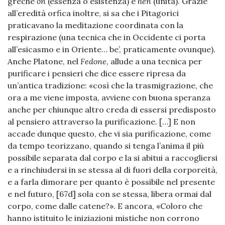
greche
on
(essenza o esistenza) e
hen
(unità). Grazie
all’eredità orfica inoltre, si sa che i Pitagorici
praticavano la meditazione coordinata con la
respirazione (una tecnica che in Occidente ci porta
all’esicasmo e in Oriente… be’, praticamente ovunque).
Anche Platone, nel
Fedone
, allude a una tecnica per
purificare i pensieri che dice essere ripresa da
un’antica tradizione: «così che la trasmigrazione, che
ora a me viene imposta, avviene con buona speranza
anche per chiunque altro creda di essersi predisposto
al pensiero attraverso la purificazione. […] E non
accade dunque questo, che vi sia purificazione, come
da tempo teorizzano, quando si tenga l’anima il più
possibile separata dal corpo e la si abitui a raccogliersi
e a rinchiudersi in se stessa al di fuori della corporeità,
e a farla dimorare per quanto è possibile nel presente
e nel futuro, [67d] sola con se stessa, libera ormai dal
corpo, come dalle catene?». E ancora, «Coloro che
hanno istituito le iniziazioni mistiche non corrono