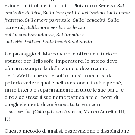
evince dai titoli dei trattati di Plutarco o Seneca:
Sul
controllo dell’ira
,
Sulla tranquillità dell’animo
,
Sull’amore
fraterno
,
Sull’amore parentale
,
Sulla loquacità
,
Sulla
curiosità
,
Sull’amore per la ricchezza
,
Sull’accondiscendenza
,
Sull’invidia e
sull’odio
,
Sull’ira
,
Sulla brevità della vita
…
Un passaggio di Marco Aurelio offre un ulteriore
spunto; per il filosofo-imperatore, lo stoico deve
«fornire sempre la definizione o descrizione
dell’oggetto che cade sotto i nostri occhi, sì da
poterlo vedere qual è nella sostanza, in sé e per sé,
tutto intero e separatamente in tutte le sue parti; e
dire a sé stessi il suo nome particolare e i nomi di
quegli elementi di cui è costituito e in cui si
dissolverà», (
Colloqui con s
é
stesso
, Marco Aurelio, III,
11).
Questo metodo di analisi, osservazione e dissoluzione