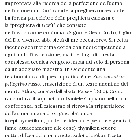
improntata alla ricerca della perfezione dell’uomo
nell’unione con Dio tramite la preghiera incessante.
La forma più celebre della preghiera esicasta è
la “preghiera di Gesù”, che consiste
nell’invocazione continua: «Signore Gesù Cristo, Figlio
del Dio vivente, abbi pietà di me peccatore». Si recita
facendo scorrere una corda con nodi e ripetendo a
ogni nodo l’invocazione, ma i dettagli di questa
complessa tecnica vengono impartiti solo di persona
da un adeguato maestro. In Occidente una
testimonianza di questa pratica è nei
Racconti di un
pellegrino russo
, trascrizione di un testo anonimo del
monte Athos, curata dall’abate Paissy (1860). Come
raccontava il sopracitato Daniele Capuano nella sua
conferenza, nell’esicasmo si ritrova la tripartizione
dell’anima umana di origine platonica
in epithymetikon, parte desiderante (ventre e genitali,
fame, attaccamento alle cose), thymikon (cuore-
petto, difesa delle proprietà, zelo) e logikon (testa,