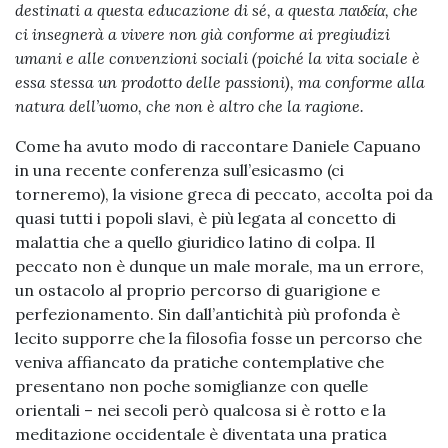
destinati a questa educazione di s
é
, a questa παιδε
ί
α
, che
ci insegnerà a vivere non già conforme ai pregiudizi
umani e alle convenzioni sociali (poiché
la vita sociale è
essa stessa un prodotto delle passioni), ma conforme alla
natura dell
’
uomo, che non è altro che la ragione.
Come ha avuto modo di raccontare Daniele Capuano
in una recente conferenza sull’esicasmo (ci
torneremo), la visione greca di peccato, accolta poi da
quasi tutti i popoli slavi, è più legata al concetto di
malattia che a quello giuridico latino di colpa. Il
peccato non è dunque un male morale, ma un errore,
un ostacolo al proprio percorso di guarigione e
perfezionamento. Sin dall’antichità più profonda è
lecito supporre che la filosofia fosse un percorso che
veniva affiancato da pratiche contemplative che
presentano non poche somiglianze con quelle
orientali – nei secoli però qualcosa si è rotto e la
meditazione occidentale è diventata una pratica