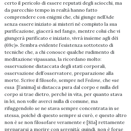
certo il pericolo di essere reputati degli sciocchi, ma
da parecchio tempo in realtà hanno fatto
comprendere con enigmi che, chi giunge nell’Ade
senza essere iniziato ai misteri né compiuto la sua
purificazione, giacerà nel fango, mentre colui che vi
giungerà purificato e iniziato, vivrà insieme agli dèi
(69c)». Sembra evidente l’esistenza sottotesto di
tecniche che, a chi conosce qualche rudimento di
meditazione vipassana, la ricordano molto:
osservazione distaccata degli stati corporali,
osservazione dell’osservatore, preparazione alla
morte. Scrive il filosofo, sempre nel
Fedone
, che «se
essa [l’anima] si distacca pura dal corpo e nulla del
corpo si trae dietro, perché in vita, per quanto stava
in lei, non volle averci nulla di comune, ma
rifuggendolo se ne stava sempre concentrata in se
stessa, poiché di questo sempre si curò, e questo altro
non è se non filosofare veramente e [81a] rettamente
prepararsi a morire con serenità: quindi, non è forse