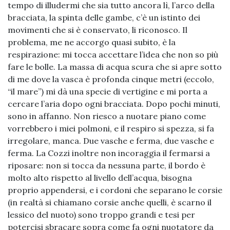
tempo di illudermi che sia tutto ancora lì, l’arco della
bracciata, la spinta delle gambe, c’è un istinto dei
movimenti che si è conservato, li riconosco. Il
problema, me ne accorgo quasi subito, è la
respirazione: mi tocca accettare l’idea che non so più
fare le bolle. La massa di acqua scura che si apre sotto
di me dove la vasca è profonda cinque metri (eccolo,
“il mare”) mi dà una specie di vertigine e mi porta a
cercare l’aria dopo ogni bracciata. Dopo pochi minuti,
sono in affanno. Non riesco a nuotare piano come
vorrebbero i miei polmoni, e il respiro si spezza, si fa
irregolare, manca. Due vasche e ferma, due vasche e
ferma. La Cozzi inoltre non incoraggia il fermarsi a
riposare: non si tocca da nessuna parte, il bordo è
molto alto rispetto al livello dell’acqua, bisogna
proprio appendersi, e i cordoni che separano le corsie
(in realtà si chiamano corsie anche quelli, è scarno il
lessico del nuoto) sono troppo grandi e tesi per
potercisi sbracare sopra come fa ogni nuotatore da