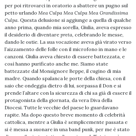
per poi ritrovarci in oratorio a sbattere un pugno sul
petto urlando
Mea Culpa Mea Culpa Mea Grandissima
Culpa
. Questa delusione si aggiunge a quella di qualche
anno prima, quando mia sorella, Giulia, aveva espresso
il desiderio di diventare
preta,
celebrando le messe,
dando le ostie. La sua vocazione aveva già virato verso
l’aizzamento delle folle con il microfono in mano e le
canzoni. Giulia aveva chiesto di essere battezzata, e
così hanno purificato anche me. Siamo state
battezzate dal Monsignore Beppe, il cugino di mia
madre. Quando spalanca le porte della chiesa, con il
saio che ondeggia dietro di lui, sorpassa il Don e si
prende l’altare con la sicurezza di chi sa già di essere il
protagonista della giornata, da vera Diva della
Diocesi. Tutte le vecchie del paese lo guardavano
rapite. Ma dopo questo breve momento di celebrità
cattolica, mentre a Giulia è semplicemente passata e
si è messa a suonare in una band punk, per me è stato