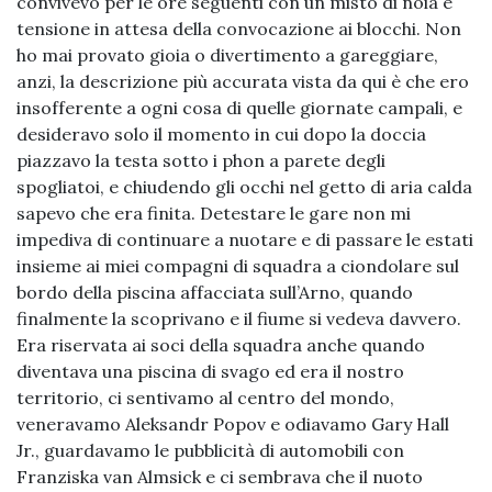
convivevo per le ore seguenti con un misto di noia e
tensione in attesa della convocazione ai blocchi. Non
ho mai provato gioia o divertimento a gareggiare,
anzi, la descrizione più accurata vista da qui è che ero
insofferente a ogni cosa di quelle giornate campali, e
desideravo solo il momento in cui dopo la doccia
piazzavo la testa sotto i phon a parete degli
spogliatoi, e chiudendo gli occhi nel getto di aria calda
sapevo che era finita. Detestare le gare non mi
impediva di continuare a nuotare e di passare le estati
insieme ai miei compagni di squadra a ciondolare sul
bordo della piscina affacciata sull’Arno, quando
finalmente la scoprivano e il fiume si vedeva davvero.
Era riservata ai soci della squadra anche quando
diventava una piscina di svago ed era il nostro
territorio, ci sentivamo al centro del mondo,
veneravamo Aleksandr Popov e odiavamo Gary Hall
Jr., guardavamo le pubblicità di automobili con
Franziska van Almsick e ci sembrava che il nuoto