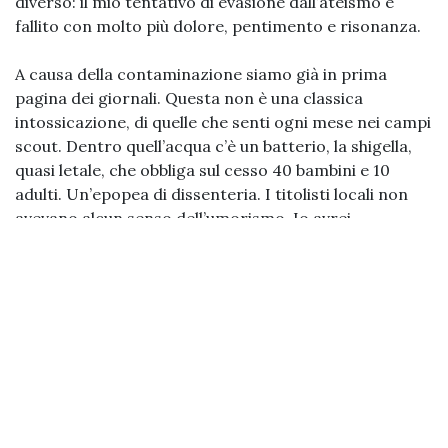
diverso: il mio tentativo di evasione dall’ateismo è
fallito con molto più dolore, pentimento e risonanza.
A causa della contaminazione siamo già in prima
pagina dei giornali. Questa non è una classica
intossicazione, di quelle che senti ogni mese nei campi
scout. Dentro quell’acqua c’è un batterio, la shigella,
quasi letale, che obbliga sul cesso 40 bambini e 10
adulti. Un’epopea di dissenteria. I titolisti locali non
avevano alcun senso dell’umorismo. Io avrei
proposto
Mea Culpa, Mea Cacata
. In
alternativa
L’estate marrone
. O ancora
Cacca al
Diavolo, fiori a Gesù
. Ma nessuno mi ha consultata.
Il nome del batterio, shigella, deriva dal signor Shiga:
un giapponese che ha studiato per tutta la sua vita la
diarrea. Come ti viene in mente di studiare la
dissenteria? Di stare nella merda tutti i giorni, non è
una cosa che ti capita, la scegli. Nel 1897 a ventisette