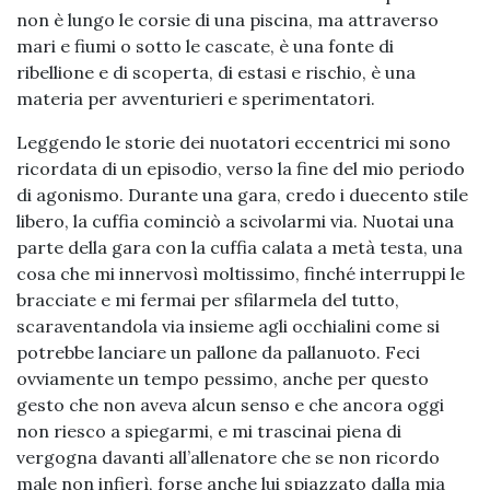
non è lungo le corsie di una piscina, ma attraverso
mari e fiumi o sotto le cascate, è una fonte di
ribellione e di scoperta, di estasi e rischio, è una
materia per avventurieri e sperimentatori.
Leggendo le storie dei nuotatori eccentrici mi sono
ricordata di un episodio, verso la fine del mio periodo
di agonismo. Durante una gara, credo i duecento stile
libero, la cuffia cominciò a scivolarmi via. Nuotai una
parte della gara con la cuffia calata a metà testa, una
cosa che mi innervosì moltissimo, finché interruppi le
bracciate e mi fermai per sfilarmela del tutto,
scaraventandola via insieme agli occhialini come si
potrebbe lanciare un pallone da pallanuoto. Feci
ovviamente un tempo pessimo, anche per questo
gesto che non aveva alcun senso e che ancora oggi
non riesco a spiegarmi, e mi trascinai piena di
vergogna davanti all’allenatore che se non ricordo
male non infierì, forse anche lui spiazzato dalla mia