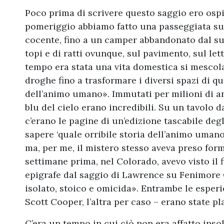
Poco prima di scrivere questo saggio ero ospi
pomeriggio abbiamo fatto una passeggiata su u
cocente, fino a un camper abbandonato dal su
topi e di ratti ovunque, sul pavimento, sul lett
tempo era stata una vita domestica si mescola
droghe fino a trasformare i diversi spazi di qu
dell’animo umano». Immutati per milioni di an
blu del cielo erano incredibili. Su un tavolo d
c’erano le pagine di un’edizione tascabile degl
sapere ‘quale orribile storia dell’animo umano
ma, per me, il mistero stesso aveva preso for
settimane prima, nel Colorado, avevo visto il
epigrafe dal saggio di Lawrence su Fenimore 
isolato, stoico e omicida». Entrambe le esper
Scott Cooper, l’altra per caso – erano state p
C’era un tempo in cui ciò non era affatto ins