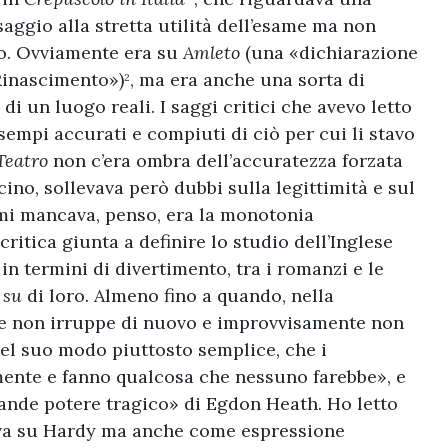
 saggio alla stretta utilità dell’esame ma non
to. Ovviamente era su
Amleto
(una «dichiarazione
 Rinascimento»)
, ma era anche una sorta di
2
i un luogo reali. I saggi critici che avevo letto
empi accurati e compiuti di ciò per cui li stavo
Teatro
non c’era ombra dell’accuratezza forzata
cino, sollevava però dubbi sulla legittimità e sul
e mi mancava, penso, era la monotonia
critica giunta a definire lo studio dell’Inglese
 in termini di divertimento, tra i romanzi e le
e
su
di loro. Almeno fino a quando, nella
e non irruppe di nuovo e improvvisamente non
nel suo modo piuttosto semplice, che i
ente e fanno qualcosa che nessuno farebbe», e
ande potere tragico» di Egdon Heath. Ho letto
ava su Hardy ma anche come espressione