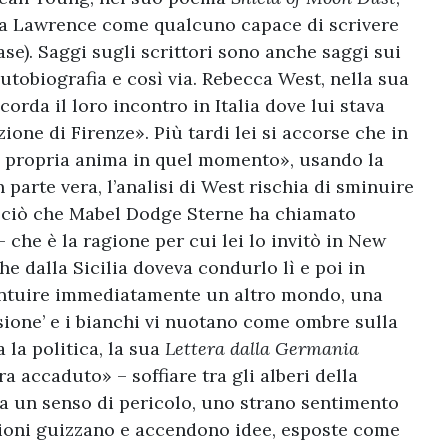
nta Lawrence come qualcuno capace di scrivere
se). Saggi sugli scrittori sono anche saggi sui
utobiografia e così via. Rebecca West, nella sua
orda il loro incontro in Italia dove lui stava
one di Firenze». Più tardi lei si accorse che in
la propria anima in quel momento», usando la
parte vera, l’analisi di West rischia di sminuire
e ciò che Mabel Dodge Sterne ha chiamato
– che è la ragione per cui lei lo invitò in New
he dalla Sicilia doveva condurlo lì e poi in
 intuire immediatamente un altro mondo, una
ione’ e i bianchi vi nuotano come ombre sulla
 la politica, la sua
Lettera dalla Germania
 accaduto» – soffiare tra gli alberi della
iva un senso di pericolo, uno strano sentimento
ioni guizzano e accendono idee, esposte come