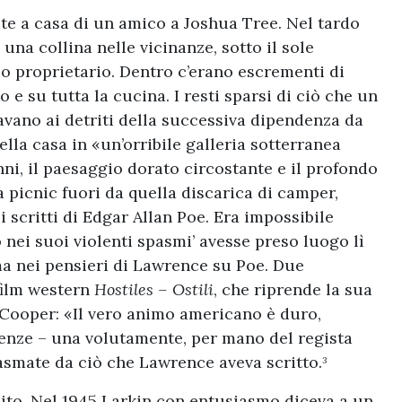
te a casa di un amico a Joshua Tree. Nel tardo
na collina nelle vicinanze, sotto il sole
o proprietario. Dentro c’erano escrementi di
o e su tutta la cucina. I resti sparsi di ciò che un
vano ai detriti della successiva dipendenza da
ella casa in «un’orribile galleria sotterranea
ni, il paesaggio dorato circostante e il profondo
a picnic fuori da quella discarica di camper,
i scritti di Edgar Allan Poe. Era impossibile
 nei suoi violenti spasmi’ avesse preso luogo lì
ma nei pensieri di Lawrence su Poe. Due
 film western
Hostiles – Ostili
, che riprende la sua
Cooper: «Il vero animo americano è duro,
ienze – una volutamente, per mano del regista
lasmate da ciò che Lawrence aveva scritto.
3
olito. Nel 1945 Larkin con entusiasmo diceva a un