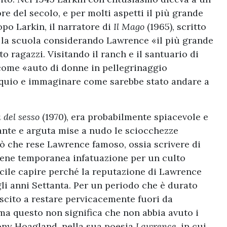
e del secolo, e per molti aspetti il più grande
opo Larkin, il narratore di
Il Mago
(1965), scritto
ia la scuola considerando Lawrence «il più grande
 ragazzi. Visitando il ranch e il santuario di
come «auto di donne in pellegrinaggio
sequio e immaginare come sarebbe stato andare a
a del sesso
(1970), era probabilmente spiacevole e
ante e arguta mise a nudo le sciocchezze
ciò che rese Lawrence famoso, ossia scrivere di
bene temporanea infatuazione per un culto
acile capire perché la reputazione di Lawrence
li anni Settanta. Per un periodo che è durato
uscito a restare pervicacemente fuori da
ma questo non significa che non abbia avuto i
Tony Hoagland, nella sua poesia
Lawrence
, in cui