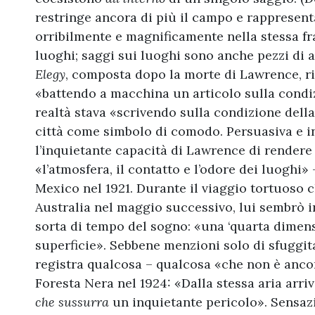
restringe ancora di più il campo e rapprese
orribilmente e magnificamente nella stessa fra
luoghi; saggi sui luoghi sono anche pezzi di a
Elegy
, composta dopo la morte di Lawrence, ric
«battendo a macchina un articolo sulla condizi
realtà stava «scrivendo sulla condizione del
città come simbolo di comodo. Persuasiva e in 
l’inquietante capacità di Lawrence di render
«l’atmosfera, il contatto e l’odore dei luoghi» 
Mexico nel 1921. Durante il viaggio tortuoso c
Australia nel maggio successivo, lui sembrò
sorta di tempo del sogno: «una ‘quarta dimens
superficie». Sebbene menzioni solo di sfuggita
registra qualcosa – qualcosa «che non è ancora
Foresta Nera nel 1924: «Dalla stessa aria arr
che sussurra
un inquietante pericolo». Sensaz