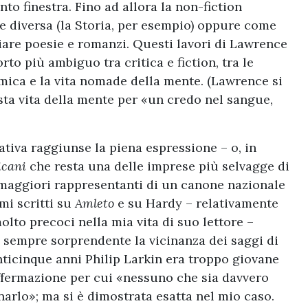
to finestra. Fino ad allora la non-fiction
 diversa (la Storia, per esempio) oppure come
iare poesie e romanzi. Questi lavori di Lawrence
o più ambiguo tra critica e fiction, tra le
emica e la vita nomade della mente. (Lawrence si
sta vita della mente per «un credo nel sangue,
tiva raggiunse la piena espressione – o, in
icani
che resta una delle imprese più selvagge di
 maggiori rappresentanti di un canone nazionale
mi scritti su
Amleto
e su Hardy – relativamente
olto precoci nella mia vita di suo lettore –
 sempre sorprendente la vicinanza dei saggi di
nticinque anni Philip Larkin era troppo giovane
affermazione per cui «nessuno che sia davvero
arlo»; ma si è dimostrata esatta nel mio caso.