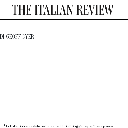
DI
GEOFF DYER
1
In Italia rintracciabile nel volume Libri di viaggio e pagine di paese,