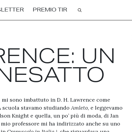
Cerca
LETTER
PREMIO TIR
RENCE: UN
INESATTO
e mi sono imbattuto in D. H. Lawrence come
. A scuola stavamo studiando
Amleto
, e leggevamo
Wilson Knight e quella, un po’ più di moda, di Jan
il mio professore mi ha indirizzato anche su uno
, in
Crepuscolo in Italia
, che riguardava una
1