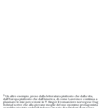
3
Un altro esempio, preso dalla letteratura piuttosto che dalla vita,
dall’Europa piuttosto che dall’America, di come Lawrence continua a
plasmare le mie percezioni: in T. Singer il romanziere norvegese Dag
Solstad scrive che alla giovane moglie del suo eponimo protagonista
«sarebbe piaciuto vedergli indosso un paio di pantaloni di un rosso