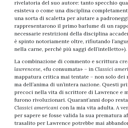
rivelatoria del suo autore: tanto specchio quan
esisteva o come una disciplina completamente
una sorta di scaletta per aiutare a padronegg
rappresentarono il primo barlume di un rapport
necessarie restrizioni della disciplina accad
è spinto notoriamente oltre, rifiutando l’angu
nella carne, perché più saggi dell’intelletto»).
La combinazione di commento e scrittura crea
lawrencese
, «fu consumata» – in
Classici amer
mappatura critica mai tentate – non solo dei
ma dell’anima di un’intera nazione. Questi pri
precoci nella vita di scrittore di Lawrence e m
furono rivoluzionari. Quarant’anni dopo resta
Classici americani
con la mia vita adulta. A ve
per sapere se fosse valida la sua prematura 
trasalito per Lawrence potrebbe mai abbandon