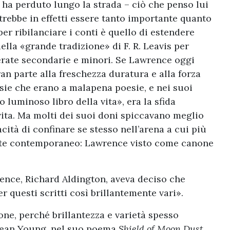
a perduto lungo la strada – ciò che penso lui
trebbe in effetti essere tanto importante quanto
 ribilanciare i conti è quello di estendere
i della «grande tradizione» di F. R. Leavis per
erate secondarie e minori. Se Lawrence oggi
an parte alla freschezza duratura e alla forza
oesie che erano a malapena poesie, e nei suoi
 luminoso libro della vita», era la sfida
vita. Ma molti dei suoi doni spiccavano meglio
cità di confinare se stesso nell’arena a cui più
nte contemporaneo: Lawrence visto come canone
ence, Richard Aldington, aveva deciso che
 questi scritti così brillantemente vari».
ione, perché brillantezza e varietà spesso
Dean Young, nel suo poema
Shield of Moon Dust
,