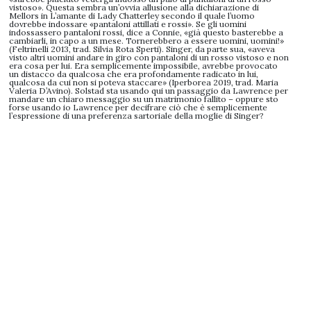
vistoso». Questa sembra un’ovvia allusione alla dichiarazione di
Mellors in L’amante di Lady Chatterley secondo il quale l’uomo
dovrebbe indossare «pantaloni attillati e rossi». Se gli uomini
indossassero pantaloni rossi, dice a Connie, «già questo basterebbe a
cambiarli, in capo a un mese. Tornerebbero a essere uomini, uomini!»
(Feltrinelli 2013, trad. Silvia Rota Sperti). Singer, da parte sua, «aveva
visto altri uomini andare in giro con pantaloni di un rosso vistoso e non
era cosa per lui. Era semplicemente impossibile, avrebbe provocato
un distacco da qualcosa che era profondamente radicato in lui,
qualcosa da cui non si poteva staccare» (Iperborea 2019, trad. Maria
Valeria D’Avino). Solstad sta usando qui un passaggio da Lawrence per
mandare un chiaro messaggio su un matrimonio fallito – oppure sto
forse usando io Lawrence per decifrare ciò che è semplicemente
l’espressione di una preferenza sartoriale della moglie di Singer?