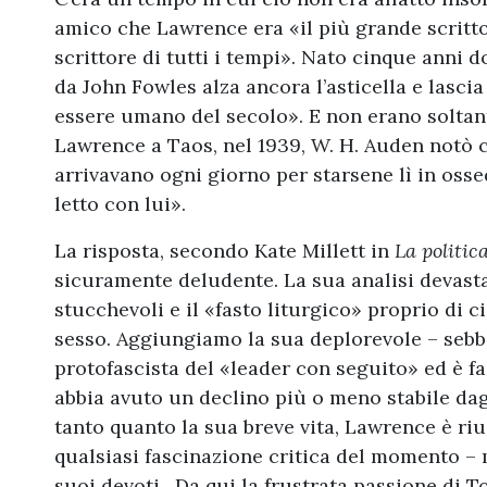
amico che Lawrence era «il più grande scrittor
scrittore di tutti i tempi». Nato cinque anni d
da John Fowles alza ancora l’asticella e lasc
essere umano del secolo». E non erano soltanto
Lawrence a Taos, nel 1939, W. H. Auden notò 
arrivavano ogni giorno per starsene lì in os
letto con lui».
La risposta, secondo Kate Millett in
La politic
sicuramente deludente. La sua analisi devast
stucchevoli e il «fasto liturgico» proprio di 
sesso. Aggiungiamo la sua deplorevole – seb
protofascista del «leader con seguito» ed è f
abbia avuto un declino più o meno stabile dag
tanto quanto la sua breve vita, Lawrence è ri
qualsiasi fascinazione critica del momento – 
suoi devoti. Da qui la frustrata passione di 