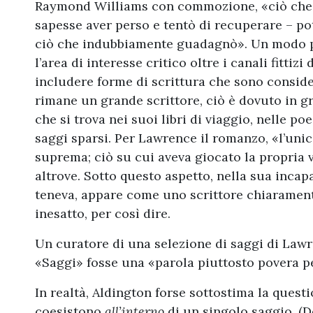
Raymond Williams con commozione, «ciò che h
sapesse aver perso e tentò di recuperare – po
ciò che indubbiamente guadagnò». Un modo per
l’area di interesse critico oltre i canali fittiz
includere forme di scrittura che sono consid
rimane un grande scrittore, ciò è dovuto in gr
che si trova nei suoi libri di viaggio, nelle p
saggi sparsi. Per Lawrence il romanzo, «l’unico
suprema; ciò su cui aveva giocato la propria 
altrove. Sotto questo aspetto, nella sua incapa
teneva, appare come uno scrittore chiarame
inesatto, per così dire.
Un curatore di una selezione di saggi di Lawr
«Saggi» fosse una «parola piuttosto povera per
In realtà, Aldington forse sottostima la quest
coesistono
all’interno
di un singolo saggio. (