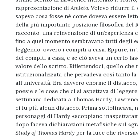
rappresentazione di
Amleto
. Volevo ridurre il
sapevo cosa fosse né come doveva essere let
della più importante posizione filosofica del
racconto, una reinvenzione di un’esperienza e d
fino a quel momento sembravano tutti degli es
leggendo, ovvero i compiti a casa. Eppure, in
dei compiti a casa, e se ciò aveva un certo fas
valore dello scritto. Riflettendoci, quello ch
istituzionalizzata che pervadeva così tanto la 
all’università. Era davvero enorme il distacco,
poesie e le cose che ci si aspettava di legger
settimana dedicata a Thomas Hardy, Lawrenc
ci fu più alcun distacco. Prima sottolineava, 
personaggi di Hardy «scoppiano inaspettatam
dopo faceva dichiarazioni metafisiche sul «gr
Study of Thomas Hardy
per la luce che rivers