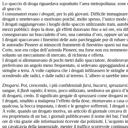
Lo spaccio di droga riguardava soprattutto l’area metropolitana: zone cen
di spaccio
.
I consumatori erano
i drogati,
per lo più giovani. Difficile immaginare
drogati o smettevano o morivano poiché, molto spesso, l’unico modo p
I drogati raggiungevano i luoghi dello spaccio utilizzando tram, autob
mezzi pubblici: dopo la dose, gli effetti duravano fino a sei ore, era d
consegnavano un braccialetto d’oro, una catenina d’oro, oppure un’a
I drogati spaccavano i finestrini delle auto parcheggiate pur di rubare 
le autoradio Pioneer ai minuscoli frammenti di finestrino sparsi sui marc
Certo, non era colpa dell’azienda Pioneer, ma forse non era nemmeno col
soltanto un meccanismo di mercato, di richiesta e offerta.
I drogati si allontanavano di pochi metri dallo spacciatore, desiderava
preferivano un angolo meno frequentato, si sedevano appoggiandosi al tr
siringhe a terra. A volte capitava che i drogati infilzassero le siringhe 
scendendo alle radici, e dalle radici al terreno. L’albero si sarebbe i
Drogarsi
. Poi, crescendo, i più confidenziali
farsi
,
bucarsi, spruzzarsi
sangue, il
flash
rapido; il terzo, poco utilizzato, sembrava un gioco d’i
di drogarsi, credo. Il significato gergale di spruzzarsi come drogarsi n
I drogati, smaltito a malapena l’effetto della dose, ritornavano a casa
qualcosa, la bocca impastata, i denti e le gengive sofferenti. I drogati
A volte, quando un drogato moriva, un articolo di giornale cercava di r
era proprietaria di un bar, i giornali pubblicavano il nome del bar, l’in
ore di vita grazie alle informazioni ricevute dai poliziotti. L’acquisto 
un cavalcavia della tangenziale, mentre il traffico scorrevole continuav