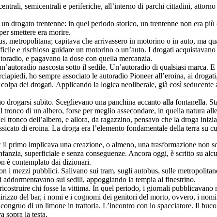
trali, semicentrali e periferiche, all’interno di parchi cittadini, attorn
 un drogato trentenne: in quel periodo storico, un trentenne non era più 
er smettere era morire.
us, metropolitana; capitava che arrivassero in motorino o in auto, ma qua
ifficile e rischioso guidare un motorino o un’auto. I drogati acquistavan
utoradio, e pagavano la dose con quella mercanzia.
un’autoradio nascosta sotto il sedile. Un’autoradio di qualsiasi marca. E
iapiedi, ho sempre associato le autoradio Pioneer all’eroina, ai drogati, a
pa dei drogati. Applicando la logica neoliberale, già così seducente all
no drogarsi subito. Sceglievano una panchina accanto alla fontanella. St
onco di un albero, forse per meglio assecondare, in quella natura allesti
nel tronco dell’albero, e allora, da ragazzino, pensavo che la droga inizias
ntossicato di eroina. La droga era l’elemento fondamentale della terra s
:
il primo implicava una creazione, o almeno, una trasformazione non solta
nfanzia, superficiale e senza conseguenze. Ancora oggi, è scritto su alcu
on è contemplato dai dizionari.
 con i mezzi pubblici. Salivano sui tram, sugli autobus, sulle metropolit
 si addormentavano sui sedili, appoggiando la tempia al finestrino.
icostruire chi fosse la vittima. In quel periodo, i giornali pubblicavano
dirizzo del bar, i nomi e i cognomi dei genitori del morto, ovvero, i nomi e
incongruo di un limone in trattoria. L’incontro con lo spacciatore. Il buco
a sopra la testa.