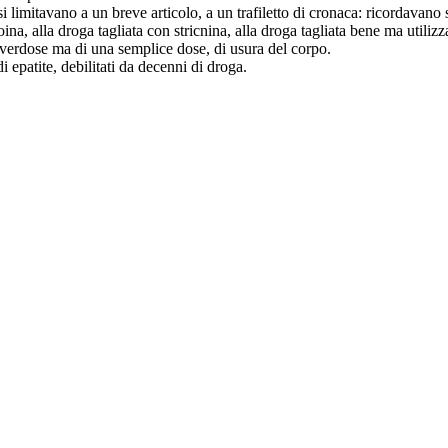
i limitavano a un breve articolo, a un trafiletto di cronaca: ricordavano
roina, alla droga tagliata con stricnina, alla droga tagliata bene ma utili
overdose ma di una semplice dose, di usura del corpo.
 epatite, debilitati da decenni di droga.
o spaccio di droga connesso alle mafie, alle tifoserie ultrà delle squadre 
fusione molto più capillare rispetto ai decenni scorsi. In Lombardia, è co
oga seguisse la trasformazione dei luoghi, di ciò che resta della natura r
o definirle
finte
aree protette circondate dalla distruzione
– risale alla s
uentate da famiglie durante i picnic domenicali per le cosiddette
gite f
di pioppi, robinie, betulle. Spacciare cocaina con il sottofondo del canto
comunque i rarissimi controlli della polizia, seguendo i sentieri evidenziat
a contemporanea. Vivere, se necessario, proprio all’interno dei boschi, 
in punti prestabiliti, ai margini dei boschi, consegnano la droga, intas
ati
degli anni Settanta e Ottanta non esistono più: i drogati sono diventa
nsione suburbana. Insomma, non più giovani in astinenza che arrivano c
di, i margini, dove l’asfalto lambisce le aree protette, auto guidate da i
 è la droga per passare la serata. Qualora le zone di spaccio siano pros
nerebbe comico quasi quanto
clientela svizzera
.
tuite per lo più da palazzine e villette, è capitato che, nella stessa stra
 logistica aziendale per caricare e scaricare le merci; davanti a un’aziend