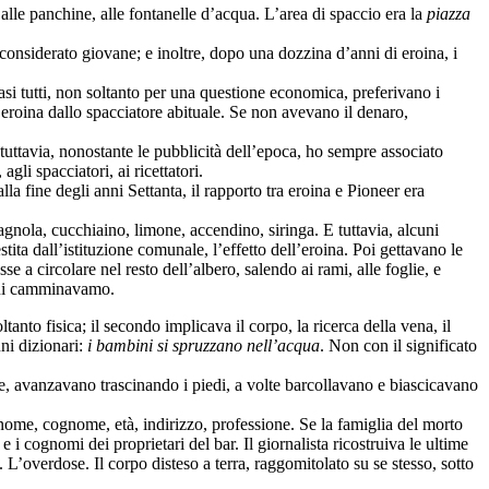
o alle panchine, alle fontanelle d’acqua. L’area di spaccio era la
piazza
considerato giovane; e inoltre, dopo una dozzina d’anni di eroina, i
si tutti, non soltanto per una questione economica, preferivano i
o eroina dallo spacciatore abituale. Se non avevano il denaro,
 tuttavia, nonostante le pubblicità dell’epoca, ho sempre associato
gli spacciatori, ai ricettatori.
a fine degli anni Settanta, il rapporto tra eroina e Pioneer era
agnola, cucchiaino, limone, accendino, siringa. E tuttavia, alcuni
ta dall’istituzione comunale, l’effetto dell’eroina. Poi gettavano le
se a circolare nel resto dell’albero, salendo ai rami, alle foglie, e
u cui camminavamo.
nto fisica; il secondo implicava il corpo, la ricerca della vena, il
ni dizionari:
i bambini si spruzzano nell’acqua
. Non con il significato
ane, avanzavano trascinando i piedi, a volte barcollavano e biascicavano
 nome, cognome, età, indirizzo, professione. Se la famiglia del morto
 i cognomi dei proprietari del bar. Il giornalista ricostruiva le ultime
. L’overdose. Il corpo disteso a terra, raggomitolato su se stesso, sotto