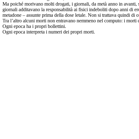
Ma poiché morivano molti drogati, i giornali, da metà anno in avanti, s
giornali additavano la responsabilità ai fisici indeboliti dopo anni di e
metadone – assunte prima della dose letale. Non si trattava quindi di 
Tra l’altro alcuni morti non entravano nemmeno nel computo: i morti di
Ogni epoca ha i propri bollettini.
Ogni epoca interpreta i numeri dei propri morti.
La città, per motivi di logistica e distribuzione, è ancora al centro dell
anni, assieme alla moltiplicazione dei tipi di droga è iniziata una dif
sprawl suburbano introdotto proprio negli anni Settanta; è come se la dr
aree protette di interesse sovracomunale.
In Lombardia, l’istituzione di queste aree protette – sarebbe più idone
luoghi che non avevano bisogno di alcuna definizione, erano zone freq
eroina in una zona protetta, circondati da fossati, fontanili, all’ombra 
alberi. Spacciare hashish spostandosi all’interno dei boschi per evitare 
ventiquattro ore al giorno, sette giorni su sette, come impone la logic
Le ordinazioni avvengono tramite WhatsApp. Gli spacciatori si spostano 
Se leggiamo le cronache locali o quelli dei quotidiani nazionali,
i drog
acquisto della droga, una modalità automobilistica plasmata dall’espa
ma auto anonime nonostante i numeri di targa, auto che costeggiano i bor
pagano, prendono, ripartono ancora più veloci, vanno al lavoro e quella
scrivere
clienti svizzeri
o
clientela svizzera
.
Mi rendo conto: scrivere drogati svizzeri o tossicomani ticinesi suo
Nell’intersezione tra spaccio, capannoni, aziende, aree residenziali costi
sinistro della strada, i tir entravano in retromarcia nelle piattaforme di