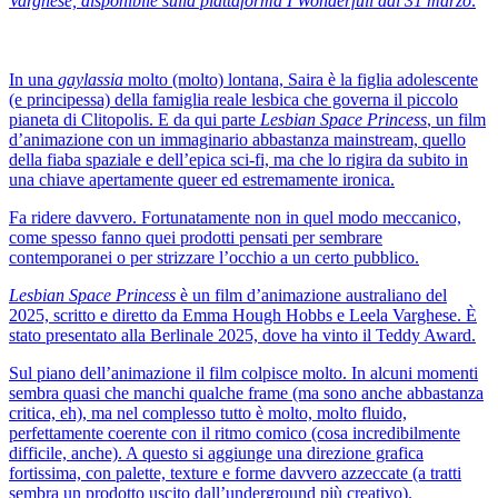
Varghese, disponibile sulla piattaforma I Wonderfull dal 31 marzo
.
In una
gaylassia
molto (molto) lontana, Saira è la figlia adolescente
(e principessa) della famiglia reale lesbica che governa il piccolo
pianeta di Clitopolis. E da qui parte
Lesbian Space Princess
, un film
d’animazione con un immaginario abbastanza mainstream, quello
della fiaba spaziale e dell’epica sci-fi, ma che lo rigira da subito in
una chiave apertamente queer ed estremamente ironica.
Fa ridere davvero. Fortunatamente non in quel modo meccanico,
come spesso fanno quei prodotti pensati per sembrare
contemporanei o per strizzare l’occhio a un certo pubblico.
Lesbian Space Princess
è un film d’animazione australiano del
2025, scritto e diretto da Emma Hough Hobbs e Leela Varghese. È
stato presentato alla Berlinale 2025, dove ha vinto il Teddy Award.
Sul piano dell’animazione il film colpisce molto. In alcuni momenti
sembra quasi che manchi qualche frame (ma sono anche abbastanza
critica, eh), ma nel complesso tutto è molto, molto fluido,
perfettamente coerente con il ritmo comico (cosa incredibilmente
difficile, anche). A questo si aggiunge una direzione grafica
fortissima, con palette, texture e forme davvero azzeccate (a tratti
sembra un prodotto uscito dall’underground più creativo).