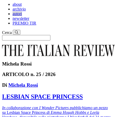
about
archivio
autori
newsletter
PREMIO TIR
Cerca
Michela Rossi
ARTICOLO n. 25 / 2026
Di
Michela Rossi
LESBIAN SPACE PRINCESS
In collaborazione con I Wonder Pictures pubblichiamo un pezzo
su
Lesbian Space Princess
di Emma Hough Hobbs e Leela