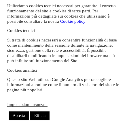
Utilizziamo cookies tecnici necessari per garantire il corretto
Da qualche anno, filmo e fotografo mia nonna ogni volta che la
funzionamento del sito e cookies di terze parti. Per
vedo. Un giorno le ho chiesto se potevo farle un videomentre
informazioni più dettagliate sui cookies che utilizziamo è
ballava. Adora danzare, ma non ha mai voluto seguire un corso.
possibile consultare la nostra
Cookie policy
Non parlo inglese, si è giustificata. Non capirei cosa dicono. Ai
Cookies tecnici
tempi, tuo nonno ha commentato: Hai sei figli, a che ti serve
imparare l’inglese?
Si tratta di cookies necessari a consentire funzionalità di base
come mantenimento della sessione durante la navigazione,
Così, preferisce accendere MTV, piazzarsi davanti al televisore ed
sicurezza, gestione della rete e accessibilità. È possibile
esercitarsi nel cha cha cha.
disabilitarli modificando le impostazioni del browser ma ciò
può influire sul funzionamento del Sito.
Quando le ho chiesto se potevo filmarla ha accettato, a condizione
che non le si vedesse la faccia.
Cookies analitici
Sono brutta, ha detto.
Questo sito Web utilizza Google Analytics per raccogliere
informazioni anonime come il numero di visitatori del sito e le
Ho attivato la fotocamera del telefono e lei si è girata, dandomi la
pagine più popolari.
schiena. Ha cominciato a contare, battendo i piedi sul pavimento.
D’un tratto, si è fermata.
Impostazioni avanzate
Mi sono dimenticata tutto, ha detto, uscendo dall’inquadratura.
Accetta
Rifiuta
Stavi andando bene, nonna! Le ho risposto. Pensi di poterlo rifare?