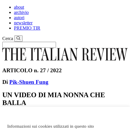
about
archivio
autori
newsletter
PREMIO TIR
Cerca
ARTICOLO n. 27 / 2022
Di
Pik-Shuen Fung
UN VIDEO DI MIA NONNA CHE
BALLA
Traduzione di Camilla Pieretti
Informazioni sui cookies utilizzati in questo sito
Un video di mia nonna che balla