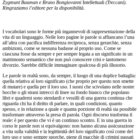
Zygmunt Bauman e Bruno Bongiovanni
Intellettuali
(Treccani).
Ringraziamo l’editore per la disponibilità.
I vocabolari sono le forme più ingannevoli di rappresentazione della
vita di un linguaggio. Nelle loro pagine le parole si affiancano l’una
all’altra con pacifica indifferenza reciproca, senza gerarchie, senza
ambizioni, come se nessuna badasse al proprio uso. Come se
ciascuna fosse da sempre e per sempre legata a un significato in un
matrimonio semantico che non può conoscere crisi e tantomeno
divorzio. Sarebbe difficile immaginare qualcosa di più illusorio.
Le parole in realtà sono, da sempre, il luogo di una duplice battaglia:
quella relativa al loro significato (che proprio per questo non smette
di mutare) e quella per il loro uso. I suoni che scivolano nelle nostre
bocche o gli strani intrecci di linee su fondo bianco che popolano
libri e quaderni sono stendardi e vessilli di una guerra continua che
riguarda chi ha il diritto di parlare, in quali condizioni, quanto
spesso, e in relazione a quale e quanta porzione di realtà sia possibile
trasformare attraverso la presa di parola. Ogni discorso trasforma il
reale: è per questo che vi è un continuo scontro. E in una guerra in
corso le parole non si equivalgono: non hanno alcuna assicurazione
a vita sulla validità e la legittimità del loro significato così come del
loro uso e sono sempre sporche, piene di macchie di crimini passati