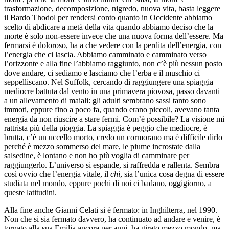
trasformazione, decomposizione, nigredo, nuova vita, basta leggere
il Bardo Thodol per rendersi conto quanto in Occidente abbiamo
scelto di abdicare a metà della vita quando abbiamo deciso che la
morte è solo non-essere invece che una nuova forma dell’essere. Ma
fermarsi è doloroso, ha a che vedere con la perdita dell’energia, con
l’energia che ci lascia. Abbiamo camminato e camminato verso
l’orizzonte e alla fine l’abbiamo raggiunto, non c’è più nessun posto
dove andare, ci sediamo e lasciamo che l’erba e il muschio ci
seppelliscano. Nel Suffolk, cercando di raggiungere una spiaggia
mediocre battuta dal vento in una primavera piovosa, passo davanti
a un allevamento di maiali: gli adulti sembrano sassi tanto sono
immoti, eppure fino a poco fa, quando erano piccoli, avevano tanta
energia da non riuscire a stare fermi. Com’è possibile? La visione mi
rattrista più della pioggia. La spiaggia è peggio che mediocre, è
brutta, c’è un uccello morto, credo un cormorano ma è difficile dirlo
perché è mezzo sommerso del mare, le piume incrostate dalla
salsedine, è lontano e non ho più voglia di camminare per
raggiungerlo. L’universo si espande, si raffredda e rallenta. Sembra
così ovvio che l’energia vitale, il
chi
, sia l’unica cosa degna di essere
studiata nel mondo, eppure pochi di noi ci badano, oggigiorno, a
queste latitudini.
Alla fine anche Gianni Celati si è fermato: in Inghilterra, nel 1990.
Non che si sia fermato davvero, ha continuato ad andare e venire, è
tornato alla sua Emilia ancora per anni, ha girato mezzo mondo, ma