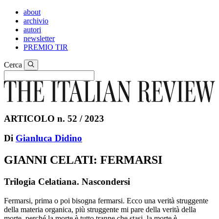
about
archivio
autori
newsletter
PREMIO TIR
Cerca
ARTICOLO n. 52 / 2023
Di
Gianluca Didino
GIANNI CELATI: FERMARSI
Trilogia Celatiana. Nascondersi
Fermarsi, prima o poi bisogna fermarsi. Ecco una verità struggente
della materia organica, più struggente mi pare della verità della
morte, perché la morte è tutto tranne che stasi, la morte è