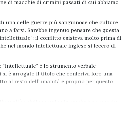
ne di macchie di crimini passati di cui abbiamo
no di una delle guerre più sanguinose che culture
ano a farsi. Sarebbe ingenuo pensare che questa
ntellettuale”: il conflitto esisteva molto prima di
he nel mondo intellettuale inglese si fecero di
e “intellettuale” è lo strumento verbale
 si è arrogato il titolo che conferiva loro una
tto al resto dell’umanità e proprio per questo
ella realtà e della morale che conferiva a questo
emporanee di schiavitù – il lavoro – e la
con le forme del potere. Si farebbe male a pensare
 solo alla modernità europea. Perché così