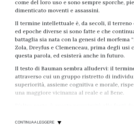
come del loro uso e sono sempre sporche, pie
dimenticato moventi e assassini.
Il termine intellettuale è, da secoli, il terre
ed epoche diverse si sono fatte e che continu
battaglia sia nata con la genesi del morfema “i
Zola, Dreyfus e Clemenceau, prima degli usi c
questa parola, ed esisterà anche in futuro.
Il testo di Bauman sembra alludervi: il termin
attraverso cui un gruppo ristretto di individui
superiorità, assieme cognitiva e morale, rispe
una maggiore vicinanza al reale e al Bene.
D’altra parte, è questa prossimità alle fonti d
gruppo di persone un esonero dalle forme cont
possibilità di avere un rapporto privilegiato 
CONTINUA A LEGGERE
che questo tipo di configurazione sia propria