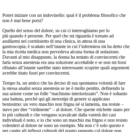
Potrei iniziare con un indovinello: qual è il problema filosofico che
non è mai bene porsi?
Quello del senso del dolore, su cui ci interroghiamo per lo
più quando è presente. Per quel che mi riguarda è tornato ad
assillarmi nel corridoietto di una clinica, in attesa di una
gastroscopia; è scattato nell’istante in cui l’infermiera mi ha detto che
la mia ricetta medica non prevedeva alcuna forma di sedazione.
Davanti al mio disappunto, la donna ha tentato di convincermi che
farla senza anestesia era una soluzione accettabile e se non mi fossi
rifiutato all’istante sarebbe stato interessante scoprire quali argomenti
avrebbe tirato fuori per convincermi.
Tempo fa, un amico che ha deciso di sua spontanea volontà di fare
la stessa analisi senza anestesia se ne è molto pentito, definendo la
sua azione come un folle “machismo interiorizzato”. Non è soltanto
una battuta, perché qui gli stereotipi di genere si applicano
benissimo: un vero maschio non frigna né si lamenta, ma resiste –
stavo per dire “virilmente” – al dolore. Che queste etichette siano per
lo più culturali e che vengano scavalcate dalla varietà dei casi
individuali è noto, e io che sono un maschio ma frigno e non resisto
volentieri al dolore ne sono un esempio. Ma non c’è solo questo e
per capire gli influssi culturali del nostro rapporto col dolore non