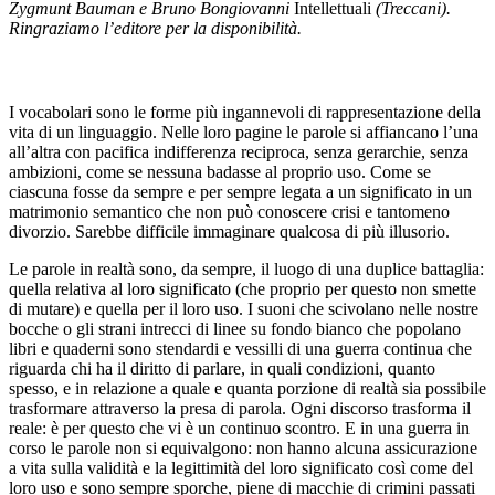
Zygmunt Bauman e Bruno Bongiovanni
Intellettuali
(Treccani).
Ringraziamo l’editore per la disponibilità.
I vocabolari sono le forme più ingannevoli di rappresentazione della
vita di un linguaggio. Nelle loro pagine le parole si affiancano l’una
all’altra con pacifica indifferenza reciproca, senza gerarchie, senza
ambizioni, come se nessuna badasse al proprio uso. Come se
ciascuna fosse da sempre e per sempre legata a un significato in un
matrimonio semantico che non può conoscere crisi e tantomeno
divorzio. Sarebbe difficile immaginare qualcosa di più illusorio.
Le parole in realtà sono, da sempre, il luogo di una duplice battaglia:
quella relativa al loro significato (che proprio per questo non smette
di mutare) e quella per il loro uso. I suoni che scivolano nelle nostre
bocche o gli strani intrecci di linee su fondo bianco che popolano
libri e quaderni sono stendardi e vessilli di una guerra continua che
riguarda chi ha il diritto di parlare, in quali condizioni, quanto
spesso, e in relazione a quale e quanta porzione di realtà sia possibile
trasformare attraverso la presa di parola. Ogni discorso trasforma il
reale: è per questo che vi è un continuo scontro. E in una guerra in
corso le parole non si equivalgono: non hanno alcuna assicurazione
a vita sulla validità e la legittimità del loro significato così come del
loro uso e sono sempre sporche, piene di macchie di crimini passati