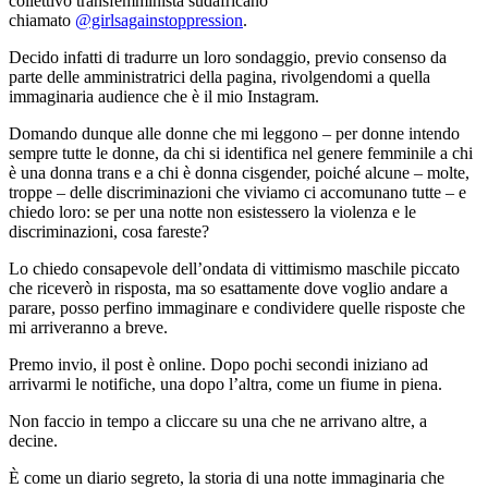
collettivo transfemminista sudafricano
chiamato
@girlsagainstoppression
.
Decido infatti di tradurre un loro sondaggio, previo consenso da
parte delle amministratrici della pagina, rivolgendomi a quella
immaginaria audience che è il mio Instagram.
Domando dunque alle donne che mi leggono – per donne intendo
sempre tutte le donne, da chi si identifica nel genere femminile a chi
è una donna trans e a chi è donna cisgender, poiché alcune – molte,
troppe – delle discriminazioni che viviamo ci accomunano tutte – e
chiedo loro: se per una notte non esistessero la violenza e le
discriminazioni, cosa fareste?
Lo chiedo consapevole dell’ondata di vittimismo maschile piccato
che riceverò in risposta, ma so esattamente dove voglio andare a
parare, posso perfino immaginare e condividere quelle risposte che
mi arriveranno a breve.
Premo invio, il post è online. Dopo pochi secondi iniziano ad
arrivarmi le notifiche, una dopo l’altra, come un fiume in piena.
Non faccio in tempo a cliccare su una che ne arrivano altre, a
decine.
È come un diario segreto, la storia di una notte immaginaria che