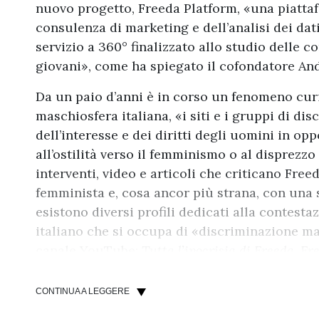
nuovo progetto, Freeda Platform, «una piatta
consulenza di marketing e dell’analisi dei dat
servizio a 360° finalizzato allo studio delle
giovani», come ha spiegato il cofondatore Andr
Da un paio d’anni è in corso un fenomeno curi
maschiosfera italiana, «i siti e i gruppi di di
dell’interesse e dei diritti degli uomini in op
all’ostilità verso il femminismo o al disprezz
interventi, video e articoli che criticano Fre
femminista e, cosa ancor più strana, con una
esistono diversi profili dedicati alla contesta
italiano che si occupa di «discriminazione ma
canale YouTube:
Tutta l’ipocrisia di Freeda
,
Fre
femminismo moderno
. Nel corso di questi vid
sta dietro al progetto Freeda, Crepaldi sovrap
CONTINUA A LEGGERE
movimento femminista nel suo insieme, speci