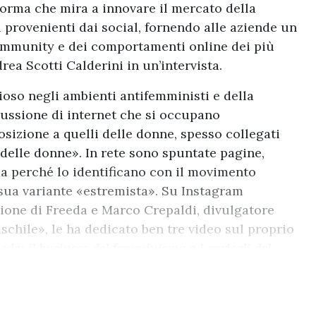
forma che mira a innovare il mercato della
i provenienti dai social, fornendo alle aziende un
 community e dei comportamenti online dei più
ea Scotti Calderini in un’intervista.
oso negli ambienti antifemministi e della
scussione di internet che si occupano
posizione a quelli delle donne, spesso collegati
o delle donne». In rete sono spuntate pagine,
eda perché lo identificano con il movimento
 sua variante «estremista». Su Instagram
zione di Freeda
e Marco Crepaldi, divulgatore
schile», le ha dedicato ben tre video sul proprio
eda: il business del femminismo
e
I pericoli del
eo, pur riconoscendo la natura profittevole che
pone più volte gli intenti della pagina al
almente nell’ultimo video.