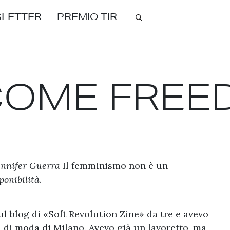
Cerca
LETTER
PREMIO TIR
 COME FRE
Jennifer Guerra
Il femminismo non è un
ponibilità
.
ul blog di «Soft Revolution Zine»
da tre e avevo
 di moda di Milano. Avevo già un lavoretto, ma