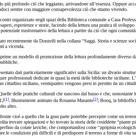
 più profondo ciò che leggiamo, arrivandone all’essenza. Oppure accade
endoci sentire con maggiore consapevolezza ciò che stiamo vivendo.
ncontri organizzato negli spazi della Biblioteca comunale a Casa Professa
saperi, esperienze e storie, facendo della lettura una pratica di sviluppo
ul potenziale trasformativo della lettura a partire da ciò che ogni comunit
to recentemente da Donzelli nella collana “Saggi. Storia e scienze soci
ati a vicenda.
prime un modello di promozione della lettura profondamente diverso da 
pubbliche.
entato dati particolarmente significativi sulla Sicilia: un divario struttura
gure professionali dedicate in quasi la metà delle biblioteche siciliane.
 un cittadino siciliano, ventiquattro vengono presi in prestito da un citt
Quelle delle pratiche culturali che nascono dal basso e che, nonostante le
[1]
[2]
012
, Illustramente animato da Rosanna Maranto
; Booq, la biblioffic
to altro.
fronte cioè a quello che la gran parte potrebbe percepire come un terren
ta trovare spiegazioni e ho trovato la storia delle cosiddette “piante pio
e perfino da colate laviche, che comportandosi come “apripista ecologich
e le condizioni più difficili e di predisporre il terreno a forme di vita