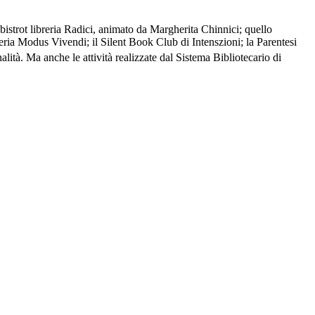
bistrot libreria Radici, animato da Margherita Chinnici; quello
reria Modus Vivendi; il Silent Book Club di Intenszioni; la Parentesi
lità. Ma anche le attività realizzate dal Sistema Bibliotecario di
una sensazione difficile da descrivere eppure molto concreta: quella di
 mare dopo l’inverno, quando il contatto con l’acqua restituisce
ti soltanto i singoli progetti, ma il fatto che tutti sono
ù urgenti del nostro tempo: la povertà educativa. Non la affronta in
o Stato arriva tardi o non arriva affatto.
sti. Il punto di partenza è il progetto Tornasole, realizzato tra il 2020
vistati hanno preso parte direttamente a quell’esperienza.
tà, la profondità e l’umanità delle esperienze raccontate, facendo
nati quotidianamente sul campo. La seconda,
Riflessioni
, propone otto
asformazioni educative, sociali e culturali che attraversano il nostro
un lavoro collettivo e relazionale e la centralità delle persone da