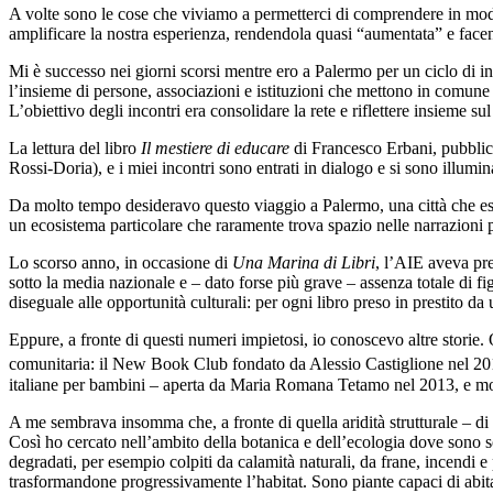
A volte sono le cose che viviamo a permetterci di comprendere in modo
amplificare la nostra esperienza, rendendola quasi “aumentata” e fac
Mi è successo nei giorni scorsi mentre ero a Palermo per un ciclo di i
l’insieme di persone, associazioni e istituzioni che mettono in comune 
L’obiettivo degli incontri era consolidare la rete e riflettere insieme s
La lettura del libro
Il mestiere di educare
di Francesco Erbani, pubblica
Rossi-Doria), e i miei incontri sono entrati in dialogo e si sono illumin
Da molto tempo desideravo questo viaggio a Palermo, una città che es
un ecosistema particolare che raramente trova spazio nelle narrazioni 
Lo scorso anno, in occasione di
Una Marina di Libri
, l’AIE aveva pres
sotto la media nazionale e – dato forse più grave – assenza totale di fi
diseguale alle opportunità culturali: per ogni libro preso in prestito da
Eppure, a fronte di questi numeri impietosi, io conoscevo altre storie. 
comunitaria: il New Book Club fondato da Alessio Castiglione nel 2
italiane per bambini – aperta da Maria Romana Tetamo nel 2013, e mol
A me sembrava insomma che, a fronte di quella aridità strutturale – di 
Così ho cercato nell’ambito della botanica e dell’ecologia dove sono soli
degradati, per esempio colpiti da calamità naturali, da frane, incendi 
trasformandone progressivamente l’habitat. Sono piante capaci di abitar