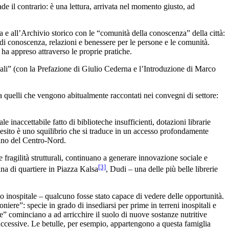
 il contrario: è una lettura, arrivata nel momento giusto, ad
 e all’Archivio storico con le “comunità della conoscenza” della città:
 di conoscenza, relazioni e benessere per le persone e le comunità.
à ha appreso attraverso le proprie pratiche.
ali” (con la Prefazione di Giulio Cederna e l’Introduzione di Marco
quelli che vengono abitualmente raccontati nei convegni di settore:
le inaccettabile fatto di biblioteche insufficienti, dotazioni librarie
 L’esito è uno squilibrio che si traduce in un accesso profondamente
adino del Centro-Nord.
 fragilità strutturali, continuano a generare innovazione sociale e
[3]
ina di quartiere in Piazza Kalsa
, Dudi – una delle più belle librerie
o inospitale – qualcuno fosse stato capace di vedere delle opportunità.
niere”: specie in grado di insediarsi per prime in terreni inospitali e
e” cominciano a ad arricchire il suolo di nuove sostanze nutritive
 successive. Le betulle, per esempio, appartengono a questa famiglia