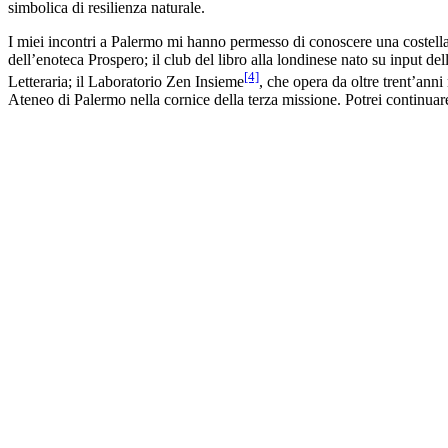
simbolica di resilienza naturale.
I miei incontri a Palermo mi hanno permesso di conoscere una costellazi
dell’enoteca Prospero; il club del libro alla londinese nato su input d
[4]
Letteraria; il Laboratorio Zen Insieme
, che opera da oltre trent’ann
Ateneo di Palermo nella cornice della terza missione. Potrei continuar
Le giornate trascorse con bibliotecarie e bibliotecari, gruppi di lettura
trovarsi dentro un ambiente capace di generare una straordinaria e mag
improvvisamente lucidità, vitalità e desiderio di movimento. In questo ca
sostanzialmente e unicamente fondati sulla relazione.
Ed è qui che il libro di Francesco Erbani mi ha offerto la lente di cui
astratto, ma attraverso le comunità educanti che ogni giorno la contrastano
L’Autore ricostruisce un vero e proprio ecosistema educativo attraverso 
e il 2024 in alcuni quartieri della periferia est di Roma dalla Fondazi
Grazie a un uso sapiente dell’intervista, il libro però non si limita a 
emergere le tensioni, le fragilità ma soprattutto le speranze che attravers
Il volume è articolato in due parti. La prima,
Azioni
, raccoglie tredici
contributi che aiutano a collocare quelle esperienze all’interno di una 
tempo.
Ne emerge un racconto corale che tiene insieme pratica e pensiero, espe