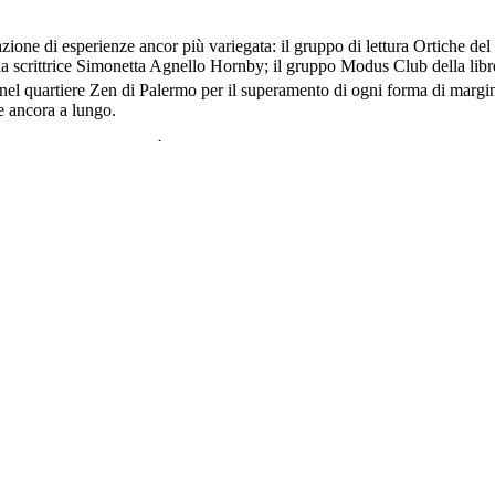
one di esperienze ancor più variegata: il gruppo di lettura Ortiche del 
ella scrittrice Simonetta Agnello Hornby; il gruppo Modus Club della lib
i nel quartiere Zen di Palermo per il superamento di ogni forma di margina
e ancora a lungo.
, associazioni e comunità di lettori e scrittori sono state attraversate da 
netica energia culturale. La sensazione è stata simile al primo bagno in
so, il desiderio è stato quello di pensare insieme. A colpirmi non sono sta
 avevo bisogno.
Il mestiere di educare
si situa al cuore di uno dei temi pi
 – nei quartieri difficili, nelle scuole di periferia, nei territori in cui l
una preziosa raccolta di microstorie affidate alle voci dei loro protagoni
one Paolo Bulgari e dall’impresa sociale Con i Bambini. Molti degli inter
raccogliere testimonianze e raccontare progetti ma restituisce la complessi
ano il lavoro educativo nei territori più difficili.
 interviste a dirigenti scolastici, educatori, psicologi e operatori impeg
cornice più ampia, offrendo strumenti interpretativi per comprendere le tr
rienza e analisi, mostrando come l’educazione sia sempre il risultato di 