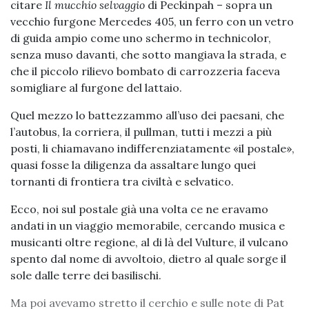
citare
Il mucchio selvaggio
di Peckinpah – sopra un
vecchio furgone Mercedes 405, un ferro con un vetro
di guida ampio come uno schermo in technicolor,
senza muso davanti, che sotto mangiava la strada, e
che il piccolo rilievo bombato di carrozzeria faceva
somigliare al furgone del lattaio.
Quel mezzo lo battezzammo all’uso dei paesani, che
l’autobus, la corriera, il pullman, tutti i mezzi a più
posti, li chiamavano indifferenziatamente «il postale»,
quasi fosse la diligenza da assaltare lungo quei
tornanti di frontiera tra civiltà e selvatico.
Ecco, noi sul postale già una volta ce ne eravamo
andati in un viaggio memorabile, cercando musica e
musicanti oltre regione, al di là del Vulture, il vulcano
spento dal nome di avvoltoio, dietro al quale sorge il
sole dalle terre dei basilischi.
Ma poi avevamo stretto il cerchio e sulle note di Pat