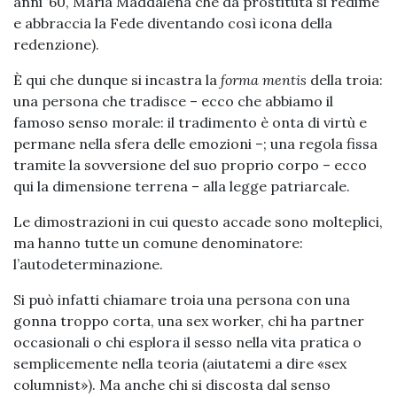
anni ’60, Maria Maddalena che da prostituta si redime
e abbraccia la Fede diventando così icona della
redenzione).
È qui che dunque si incastra la
forma mentis
della troia:
una persona che tradisce – ecco che abbiamo il
famoso senso morale: il tradimento è onta di virtù e
permane nella sfera delle emozioni –; una regola fissa
tramite la sovversione del suo proprio corpo – ecco
qui la dimensione terrena – alla legge patriarcale.
Le dimostrazioni in cui questo accade sono molteplici,
ma hanno tutte un comune denominatore:
l’autodeterminazione.
Si può infatti chiamare troia una persona con una
gonna troppo corta, una sex worker, chi ha partner
occasionali o chi esplora il sesso nella vita pratica o
semplicemente nella teoria (aiutatemi a dire «sex
columnist»). Ma anche chi si discosta dal senso