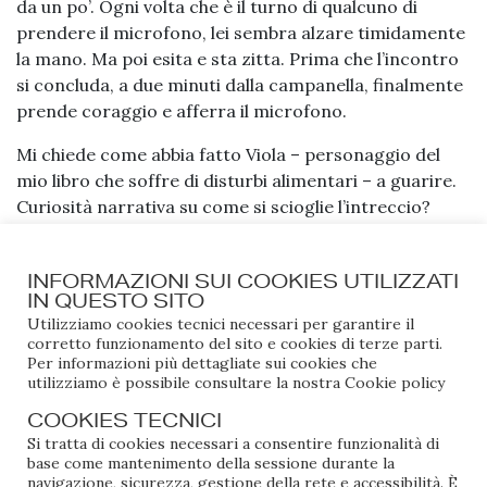
da un po’. Ogni volta che è il turno di qualcuno di
prendere il microfono, lei sembra alzare timidamente
la mano. Ma poi esita e sta zitta. Prima che l’incontro
si concluda, a due minuti dalla campanella, finalmente
prende coraggio e afferra il microfono.
Mi chiede come abbia fatto Viola – personaggio del
mio libro che soffre di disturbi alimentari – a guarire.
Curiosità narrativa su come si scioglie l’intreccio?
Insomma. Speranza. Io la chiamerei speranza.
Ovviamente le rispondo che non lo so. Altrettanto
INFORMAZIONI SUI COOKIES UTILIZZATI
IN QUESTO SITO
ovviamente vorrei dirle che ci riuscirà anche lei.
Utilizziamo cookies tecnici necessari per garantire il
corretto funzionamento del sito e cookies di terze parti.
Sono in un liceo di Viterbo, e un ragazzo mi si avvicina
Per informazioni più dettagliate sui cookies che
per complimentarsi. E poi si commuove. Prende il
utilizziamo è possibile consultare la nostra
Cookie policy
libro e lo apre a una pagina precisa. Mi spiega quanto
COOKIES TECNICI
sia stata importante per lui, quella pagina, perché
Si tratta di cookies necessari a consentire funzionalità di
leggendo ha capito che il mondo è pieno di figli
base come mantenimento della sessione durante la
insicuri che già da piccoli si trovano a giustificare
navigazione, sicurezza, gestione della rete e accessibilità. È