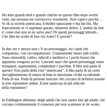
Ho letto grandi titoli e grandi critiche su questo film dopo averlo
visto, ma nessuna mi convinceva veramente. Non capivo perché…
Si ok la società americana, il thriller spiazzante e bla bla bla. Ma
francamente se vi aspettate questo, rimarrete delusi. L’analisi da fare
è: come mai non se ne salva uno? Di questi personaggi intendo…
Che film ha scelto di fare Ari Aster? E perché?
In due ore e mezzo non c’è un personaggio, tra i tanti che
compaiono, con cui empatizzare. Umanamente fanno tutti schifo.
Sono miserabili, cattivi, ridicoli e mediocri e i pochi buoni che
appaiono vengono uccisi. Lasciate stare che questi personaggi siano
trumpiani, suprematisti, complottisti o pacifisti. Il film non parla di
questo! Non parla della crisi “americana”, il film parla di un certo
rincoglionimento di massa di tutta la straviziata civiltà occidentale.
Parla di noi. Parla di persone insicure che cercano di definirsi tramite
la loro
reputation
online. Esiste qualcosa di più ridicolo
della
reputation
?
In Eddington abbiamo: degli adulti che non sanno fare gli adulti, che
cercano continuamente il consenso per non scatenare le ire woke;