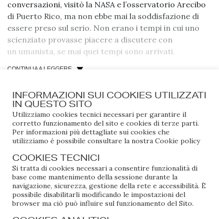
conversazioni, visitò la NASA e l’osservatorio Arecibo
di Puerto Rico, ma non ebbe mai la soddisfazione di
essere preso sul serio. Non erano i tempi in cui uno
scienziato provasse piacere a discutere con
un umanista, se mai quei tempi sono arrivati.
CONTINUA A LEGGERE
Una sessione di quella giornata di studi del 1987 era
appunto dedicata agli scienziati e al ricordo dei loro
lunghi pranzi con Rossellini, che a quanto pare
INFORMAZIONI SUI COOKIES UTILIZZATI
IN QUESTO SITO
ordinava sempre due dessert. Raccontavano
Utilizziamo cookies tecnici necessari per garantire il
quell’esperienza, per loro trascurabile, con divertito
corretto funzionamento del sito e cookies di terze parti.
fastidio. Non avevano mai capito che cosa avesse in
Per informazioni più dettagliate sui cookies che
mente quello strano signore italiano che chissà
utilizziamo è possibile consultare la nostra
Cookie policy
perché voleva farli “comunicare” con chi scienziato
COOKIES TECNICI
non era.
Si tratta di cookies necessari a consentire funzionalità di
base come mantenimento della sessione durante la
Di quella serie di documentari mai realizzati non
navigazione, sicurezza, gestione della rete e accessibilità. È
possibile disabilitarli modificando le impostazioni del
sapevano cosa dire e non mancavano di far capire che
browser ma ciò può influire sul funzionamento del Sito.
l’intera faccenda, per quanto li riguardava, era stata