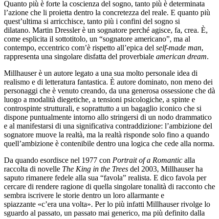
Quanto più è forte la coscienza del sogno, tanto più è determinata
l’azione che li proietta dentro la concretezza del reale. E quanto più
quest’ultima si arricchisce, tanto più i confini del sogno si
dilatano. Martin Dressler è un sognatore perché agisce, fa, crea. È,
come esplicita il sottotitolo, un “sognatore americano”, ma al
contempo, eccentrico com’è rispetto all’epica del
self-made man
,
rappresenta una singolare disfatta del proverbiale
american dream
.
Millhauser è un autore legato a una sua molto personale idea di
realismo e di letteratura fantastica. È autore dominato, non meno dei
personaggi che è venuto creando, da una generosa ossessione che dà
luogo a modalità diegetiche, a tensioni psicologiche, a spinte e
controspinte strutturali, e soprattutto a un bagaglio iconico che si
dispone puntualmente intorno allo stringersi di un nodo drammatico
e al manifestarsi di una significativa contraddizione: l’ambizione del
sognatore muove la realtà, ma la realtà risponde solo fino a quando
quell’ambizione è contenibile dentro una logica che cede alla norma.
Da quando esordisce nel 1977 con
Portrait of a Romantic
alla
raccolta di novelle
The King in the Trees
del 2003, Millhauser ha
saputo rimanere fedele alla sua “favola” realista. E dico favola per
cercare di rendere ragione di quella singolare tonalità di racconto che
sembra iscrivere le storie dentro un loro allarmante e
spiazzante «c’era una volta». Per lo più infatti Millhauser rivolge lo
sguardo al passato, un passato mai generico, ma più definito dalla