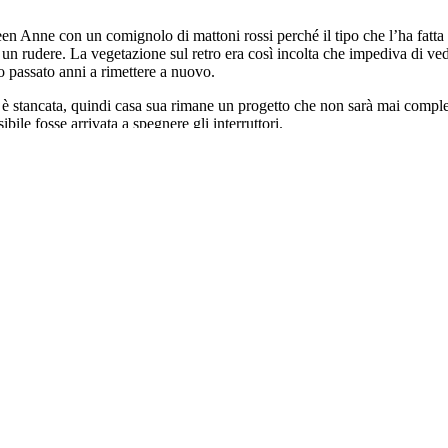
en Anne con un comignolo di mattoni rossi perché il tipo che l’ha fatta c
 rudere. La vegetazione sul retro era così incolta che impediva di veder
no passato anni a rimettere a nuovo.
i è stancata, quindi casa sua rimane un progetto che non sarà mai comple
bile fosse arrivata a spegnere gli interruttori.
, è una domanda che mi faccio ogni giorno. Siamo venuti qui all’inizio
are alle nostre vite, ma è arrivata la pandemia e non siamo potuti anda
 città nell’Upstate New York, ma durante la pandemia il budget del Dipar
uo libro sui pellegrinaggi. Nel frattempo, io smaltisco pian piano la mi
a sotto questa coperta esiste un intero universo di ricordi e associazio
versità, quindi non abbiamo un posto che possiamo dire nostro. «Ma con
a, è più sicuro». Mia sorella è un perito assicurativo e le piace creder
eno di annunci di persone scomparse.
si sapesse qualcosa su qualcuno che è sparito. Non avevo mai visto così 
te che gioca a parlare con ogni foglia d’erba, e ogni foglia d’erba le ri
 compagnia. «È tutta la vita che sei lontana. Cosa c’è di male a stare q