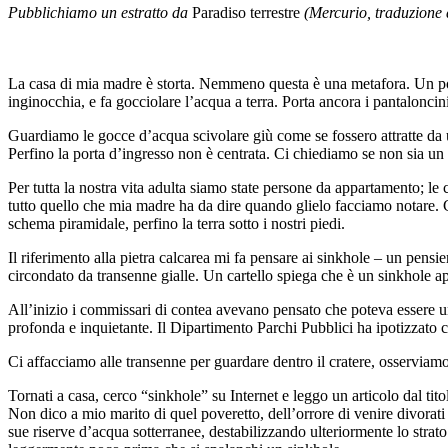
Pubblichiamo un estratto da
Paradiso terrestre
(Mercurio, traduzione d
La casa di mia madre è storta. Nemmeno questa è una metafora. Un pome
inginocchia, e fa gocciolare l’acqua a terra. Porta ancora i pantaloncin
Guardiamo le gocce d’acqua scivolare giù come se fossero attratte da 
Perfino la porta d’ingresso non è centrata. Ci chiediamo se non sia un
Per tutta la nostra vita adulta siamo state persone da appartamento; l
tutto quello che mia madre ha da dire quando glielo facciamo notare. Ci
schema piramidale, perfino la terra sotto i nostri piedi.
Il riferimento alla pietra calcarea mi fa pensare ai sinkhole – un pensi
circondato da transenne gialle. Un cartello spiega che è un sinkhole ap
All’inizio i commissari di contea avevano pensato che poteva essere una
profonda e inquietante. Il Dipartimento Parchi Pubblici ha ipotizzato c
Ci affacciamo alle transenne per guardare dentro il cratere, osserviamo 
Tornati a casa, cerco “sinkhole” su Internet e leggo un articolo dal tit
Non dico a mio marito di quel poveretto, dell’orrore di venire divorat
sue riserve d’acqua sotterranee, destabilizzando ulteriormente lo strat