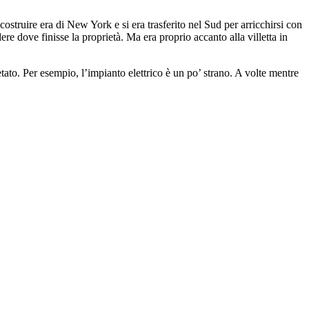
ostruire era di New York e si era trasferito nel Sud per arricchirsi con
e dove finisse la proprietà. Ma era proprio accanto alla villetta in
tato. Per esempio, l’impianto elettrico è un po’ strano. A volte mentre
 dell’anno per prenderci cura di mio padre, che stava morendo già da
re da nessuna parte.
timento è stato tagliato e non avevano più bisogno di visite di nessun
a montagna di thriller. Per tutto quest’anno mi è sembrato di vivere
ni ed esperienze. Non sono mai sola. Sotto la coperta ho, con mio
 tutte le cose brutte che ci sono in giro», mi dice mia sorella
e di avere uno spiccato senso del pericolo. Le ricordo che quaggiù
tante foto di facce che urlano dagli abissi. Sedute su due sedie a
sponde. Mia nipote ha quattro anni e ha un’immaginazione sconfinata e
ua per un po’, visto che c’è bisogno di te?», mi dice mia sorella,