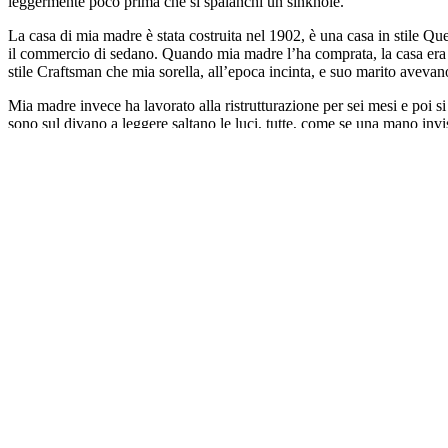
leggermente poco prima che si spalanchi un sinkhole.
La casa di mia madre è stata costruita nel 1902, è una casa in stile Que
il commercio di sedano. Quando mia madre l’ha comprata, la casa era un
stile Craftsman che mia sorella, all’epoca incinta, e suo marito aveva
Mia madre invece ha lavorato alla ristrutturazione per sei mesi e poi s
sono sul divano a leggere saltano le luci, tutte, come se una mano invisi
Come siamo finiti quaggiù, naufragati a casa di mia madre? In Florida
un po’ e che ora è morto. Dopodiché io e mio marito pensavamo di torn
Mio marito era un visiting professor nel Dipartimento di Storia di una
tipo.
Mio marito crede che per trovare un nuovo lavoro deve prima finire il s
sotto una gigantesca coperta, nascosta agli occhi del mondo esterno, m
assoluto orrore, tutte le mie me passate a farmi compagnia.
Quando vivevamo nell’Upstate New York abitavamo in una casa dell’uni
quando mi lamento della nostra situazione. «Meglio restare vicino a cas
circola un’energia molto strana. Il giornale locale, per esempio, è pi
Nextdoor è pieno di appelli e numeri di telefono da chiamare nel caso 
sdraio nel cortile sul retro di casa di mia sorella, guardiamo mia nipo
sregolata. Del tipo che è convinta di avere un fantasma come animale da