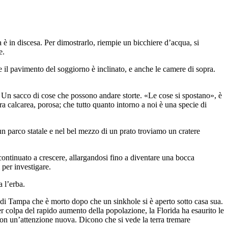
 in discesa. Per dimostrarlo, riempie un bicchiere d’acqua, si
re.
il pavimento del soggiorno è inclinato, e anche le camere di sopra.
. Un sacco di cose che possono andare storte. «Le cose si spostano», è
a calcarea, porosa; che tutto quanto intorno a noi è una specie di
 un parco statale e nel bel mezzo di un prato troviamo un cratere
continuato a crescere, allargandosi fino a diventare una bocca
 per investigare.
a l’erba.
i Tampa che è morto dopo che un sinkhole si è aperto sotto casa sua.
r colpa del rapido aumento della popolazione, la Florida ha esaurito le
e con un’attenzione nuova. Dicono che si vede la terra tremare