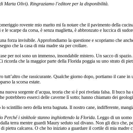
i Marta Olivi). Ringraziamo l’editore per la disponibilità.
riggio rovente mio marito mi fa notare che il pavimento della cucina è
i e le scarpe da corsa, è senza maglietta, è abbronzato e luccica di sudo
una forza invisibile. Approfondiamo la questione e scopriamo che anche 
 segno che la casa di mia madre sta per crollare.
e case per noi sono un immenso, insondabile mistero. Un sacco di spazio
 ricorda che la maggior parte della Florida poggia su uno strato di pietr
ero tutt’altro che rassicurante. Qualche giorno dopo, portiamo il cane in
parso la scorsa estate.
 nuova sorgente d’acqua, teoria che si è poi rivelata falsa. Il buco ha 
he potrebbero esserci delle caverne lì sotto; hanno chiamato dei geologi
lo scintillio nero della terra bagnata. Il nostro cane, indifferente, mangi
olo
Perch
é
i sinkhole stanno inghiottendo la Florida
. Leggo di un uomo d
i dalla terra mentre guardi Maury seduto sul divano. Non gli dico che, pe
o di pietra calcarea. O che ho iniziato a guardare il cortile di mia madr