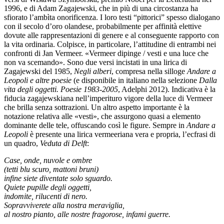
1996, e di Adam Zagajewski, che in più di una circostanza ha
sfiorato l’ambìta onorificenza. I loro testi “pittorici” spesso dialogano
con il secolo d’oro olandese, probabilmente per affinità elettive
dovute alle rappresentazioni di genere e al conseguente rapporto con
la vita ordinaria. Colpisce, in particolare, l’attitudine di entrambi nei
confronti di Jan Vermeer. «Vermeer dipinge / vesti e una luce che
non va scemando». Sono due versi incistati in una lirica di
Zagajewski del 1985,
Negli alberi
, compresa nella silloge
Andare a
Leopoli e altre poesie
(e disponibile in italiano nella selezione
Dalla
vita degli oggetti. Poesie 1983-2005
, Adelphi 2012). Indicativa è la
fiducia zagajewskiana nell’imperituro vigore della luce di Vermeer
che brilla senza sottrazioni. Un altro aspetto importante è la
notazione relativa alle «vesti», che assurgono quasi a elemento
dominante delle tele, offuscando così le figure. Sempre in
Andare a
Leopoli
è presente una lirica vermeeriana vera e propria, l’ecfrasi di
un quadro,
Veduta di Delft
:
Case, onde, nuvole e ombre
(tetti blu scuro, mattoni bruni)
infine siete diventate solo sguardo.
Quiete pupille degli oggetti,
indomite, rilucenti di nero.
Sopravviverete alla nostra meraviglia,
al nostro pianto, alle nostre fragorose, infami guerre.