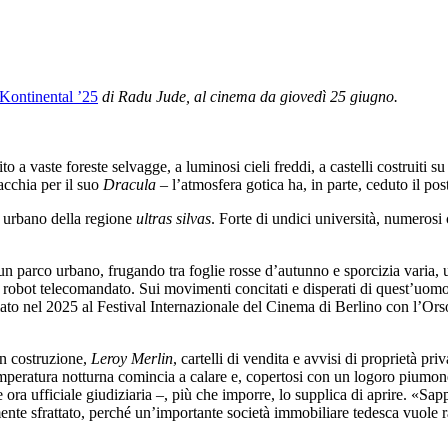
Kontinental ’25
di Radu Jude, al cinema da giovedì 25 giugno.
o a vaste foreste selvagge, a luminosi cieli freddi, a castelli costruiti s
acchia per il suo
Dracula
– l’atmosfera gotica ha, in parte, ceduto il p
o urbano della regione
ultras silvas
. Forte di undici università, numerosi c
n parco urbano, frugando tra foglie rosse d’autunno e sporcizia varia, u
e robot telecomandato. Sui movimenti concitati e disperati di quest’uomo
to nel 2025 al Festival Internazionale del Cinema di Berlino con l’Orso d
in costruzione,
Leroy Merlin
, cartelli di vendita e avvisi di proprietà pr
mperatura notturna comincia a calare e, copertosi con un logoro piumone,
 ora ufficiale giudiziaria –, più che imporre, lo supplica di aprire. «Sa
e sfrattato, perché un’importante società immobiliare tedesca vuole rade