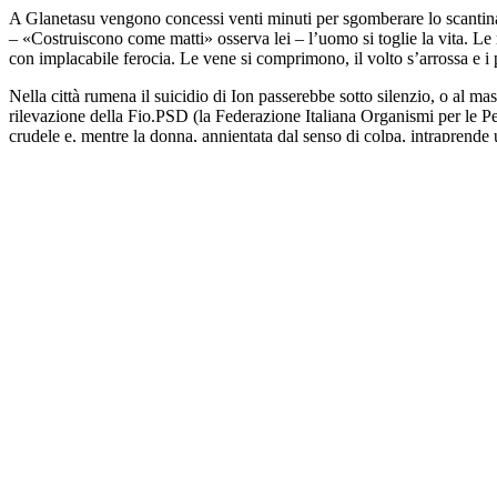
A Glanetasu vengono concessi venti minuti per sgomberare lo scantinat
– «Costruiscono come matti» osserva lei – l’uomo si toglie la vita. Le m
con implacabile ferocia. Le vene si comprimono, il volto s’arrossa e i
Nella città rumena il suicidio di Ion passerebbe sotto silenzio, o al m
rilevazione della Fio.PSD (la Federazione Italiana Organismi per le P
crudele e, mentre la donna, annientata dal senso di colpa, intraprende
un’ufficiale
ungherese
colei che ha sgomberato e provocato la morte d
Sono trascorsi più di cent’anni dal crollo dell’impero austro-ungarico
Romania. Oggi nel Paese la minoranza magiara costituisce circa il 5% d
dall’UDMR (l’Unione Democratica dei Magiari della Romania), le tensio
Romania non è più solo una nazione che esporta manodopera all’estero m
attuali proposte di remigrazione propagandate dalle destre, non stupisce
român”. È un avvertimento rivolto alla maggioranza degli autisti che,
Davanti a quest’affermazione, che vorremmo scambiare per battuta, abb
il gesto suicidario del senza fissa dimora e ripetere che, sebbene sembr
distingue con evidenza la bandiera tricolore dell’Ungheria, ascoltiam
Confermando la sua attenzione verso gli squilibri socioeconomici dell
The World
, uscito nel 2023
– Radu Jude ci mostra in modo diretto e sa
Come si legge in un’intervista al regista pubblicata su
News.ro.
, l’ide
proporre alla televisione. Il progetto si arenò a lungo finché, consape