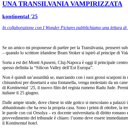
UNA TRANSILVANIA VAMPIRIZZATA
kontinental '25
In collaborazione con I Wonder Pictures pubblichiamo una lettura di
Se un amico mi proponesse di partire per la Transilvania, penserei subit
– quando lo scrittore irlandese Bram Stoker si ispirò al principe di Val
Sorta a est dei Monti Apuseni, Cluj-Napoca è oggi il principale centr
spesso definita la “Silicon Valley dell’Est Europa”.
Non è quindi un’assurdità se, marciando con i suoi grossi scarponi in u
chinandosi per dissetarsi a una fontanella, venga molestato da un can
di
Kontinental ‘25
, il nuovo film del regista rumeno Radu Jude. Premia
italiane il 25 giugno.
Dalle ampie strade, dove chiese in stile gotico si mescolano a palazzi 
abbandonato che ha reso la propria casa. Sono i primi di ottobre, la te
le parole con cui Orsolya – ex docente universitaria di diritto romano e
provvedimento del tribunale è chiaro: l’uomo deve essere immediatament
il
Kontinental hotel
.