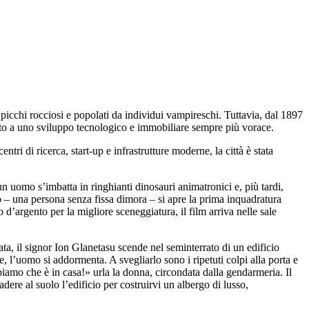
u picchi rocciosi e popolati da individui vampireschi. Tuttavia, dal 1897
osto a uno sviluppo tecnologico e immobiliare sempre più vorace.
entri di ricerca, start-up e infrastrutture moderne, la città è stata
n uomo s’imbatta in ringhianti dinosauri animatronici e, più tardi,
 – una persona senza fissa dimora – si apre la prima inquadratura
’argento per la migliore sceneggiatura, il film arriva nelle sale
ivata, il signor Ion Glanetasu scende nel seminterrato di un edificio
 l’uomo si addormenta. A svegliarlo sono i ripetuti colpi alla porta e
ppiamo che è in casa!» urla la donna, circondata dalla gendarmeria. Il
re al suolo l’edificio per costruirvi un albergo di lusso,