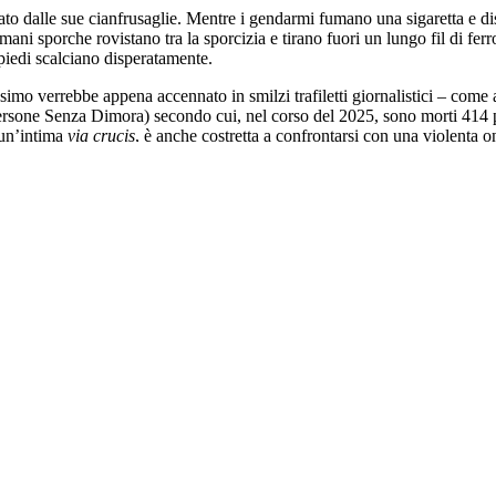
o dalle sue cianfrusaglie. Mentre i gendarmi fumano una sigaretta e dis
ani sporche rovistano tra la sporcizia e tirano fuori un lungo fil di ferr
 piedi scalciano disperatamente.
assimo verrebbe appena accennato in smilzi trafiletti giornalistici – come
ersone Senza Dimora) secondo cui, nel corso del 2025, sono morti 414 p
 un’intima
via crucis
, è anche costretta a confrontarsi con una violenta o
i un’ex atleta
rumeno
senza fissa dimora? Il web accusa polemico: gli u
 e dal Trattato di Trianon con cui la Transilvania fu «rubata» – come so
ella popolazione, superando il 20% in Transilvania e oltre il 90% in alc
ni restano, innestandosi all’interno di un mio ampio scenario europeo x
a è essa stessa divenuta meta di lavoratrici e lavoratori migranti, pro
 più di tanto se, sulla borsa termica di Fred – l’ex studente di diritto 
 come spiega il rider, dimostrerebbero «più cuore» con un compatriota, 
ozziamo un sorriso di ironia amara. Sul nostro volto si delinea una sm
i strano, è possibile – anzi sarebbe addirittura «facile» – impiccarsi al
o l’anziana signora celebrare senza pudore Orbán e screditare l’increm
a Romania contemporanea – si veda a proposito il suo film precedente s
tirico la realtà di uno Stato post-comunista ormai divorato da un capita
a del film nacque circa tredici anni fa, quando, venuto a sapere del suic
vole del divario sempre maggiore tra ricchi e poveri, Jude decise di ritor