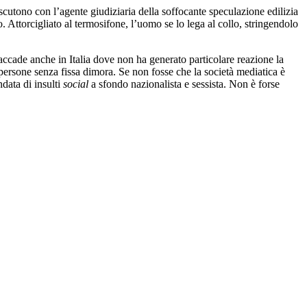
cutono con l’agente giudiziaria della soffocante speculazione edilizia
o. Attorcigliato al termosifone, l’uomo se lo lega al collo, stringendolo
 accade anche in Italia dove non ha generato particolare reazione la
ersone senza fissa dimora. Se non fosse che la società mediatica è
ndata di insulti
social
a sfondo nazionalista e sessista. Non è forse
ngheresi pretendono perfino di uccidere i locali?
ttolineerà la madre di Orsolya – all’ex Regno d’Ungheria e ceduta alla
une città. Nonostante il lavoro di integrazione portato avanti
enofobo e razzista. A partire soprattutto dall’ingresso nell’UE, la
venienti soprattutto da Nepal, Sri Lanka e Bangladesh. Alla luce delle
di Orsolya, divenuto
rider –,
risalti, tutta sbrilluccicante, la scritta: “Sunt
arrivando invece a investire deliberatamente
rider
stranieri.
orfia simile ogni volta che vediamo Orsolya alle prese con il mimare
 termosifone. E ancora quando, nel salotto della casa materna dove si
ento del PIL rumeno.
ulla sicurezza sul lavoro,
Do Not Expect Too Much From
The End of
lismo feroce e dall’ossessione immobiliare.
idio di una persona senza fissa dimora, scrisse una sceneggiatura da
narvi. A spronarlo fu anche la lettura di un saggio di Andrei Gorzo