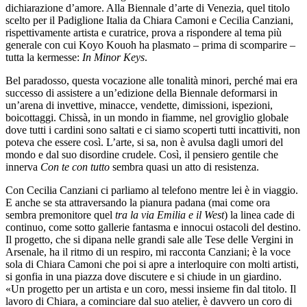
dichiarazione d’amore. Alla Biennale d’arte di Venezia, quel titolo
scelto per il Padiglione Italia da Chiara Camoni e Cecilia Canziani,
rispettivamente artista e curatrice, prova a rispondere al tema più
generale con cui Koyo Kouoh ha plasmato – prima di scomparire –
tutta la kermesse:
In Minor Keys
.
Bel paradosso, questa vocazione alle tonalità minori, perché mai era
successo di assistere a un’edizione della Biennale deformarsi in
un’arena di invettive, minacce, vendette, dimissioni, ispezioni,
boicottaggi. Chissà, in un mondo in fiamme, nel groviglio globale
dove tutti i cardini sono saltati e ci siamo scoperti tutti incattiviti, non
poteva che essere così. L’arte, si sa, non è avulsa dagli umori del
mondo e dal suo disordine crudele. Così, il pensiero gentile che
innerva
Con te con tutto
sembra quasi un atto di resistenza.
Con Cecilia Canziani ci parliamo al telefono mentre lei è in viaggio.
E anche se sta attraversando la pianura padana (mai come ora
sembra premonitore quel
tra la via Emilia e il West
) la linea cade di
continuo, come sotto gallerie fantasma e innocui ostacoli del destino.
Il progetto, che si dipana nelle grandi sale alle Tese delle Vergini in
Arsenale, ha il ritmo di un respiro, mi racconta Canziani; è la voce
sola di Chiara Camoni che poi si apre a interloquire con molti artisti,
si gonfia in una piazza dove discutere e si chiude in un giardino.
«Un progetto per un artista e un coro, messi insieme fin dal titolo. Il
lavoro di Chiara, a cominciare dal suo atelier, è davvero un coro di