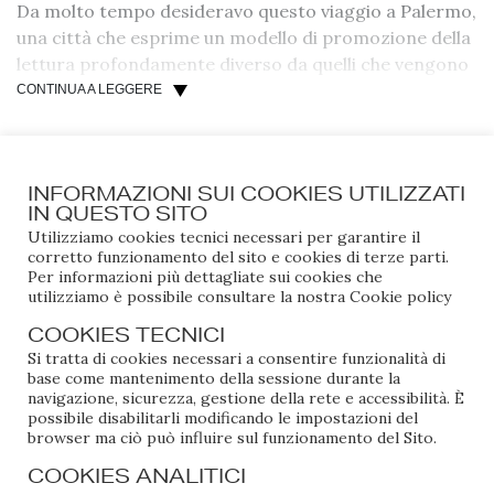
Da molto tempo desideravo questo viaggio a Palermo,
una città che esprime un modello di promozione della
lettura profondamente diverso da quelli che vengono
abitualmente raccontati nei convegni di settore: un
CONTINUA A LEGGERE
ecosistema particolare che raramente trova spazio
nelle narrazioni pubbliche.
Lo scorso anno, in occasione di
Una Marina di Libri
,
INFORMAZIONI SUI COOKIES UTILIZZATI
IN QUESTO SITO
l’AIE aveva presentato dati particolarmente
Utilizziamo cookies tecnici necessari per garantire il
significativi sulla Sicilia: un divario strutturale
corretto funzionamento del sito e cookies di terze parti.
inaccettabile fatto di biblioteche insufficienti,
Per informazioni più dettagliate sui cookies che
dotazioni librarie sotto la media nazionale e – dato
utilizziamo è possibile consultare la nostra
Cookie policy
forse più grave – assenza totale di figure professionali
COOKIES TECNICI
dedicate in quasi la metà delle biblioteche siciliane.
Si tratta di cookies necessari a consentire funzionalità di
L’esito è uno squilibrio che si traduce in un accesso
base come mantenimento della sessione durante la
navigazione, sicurezza, gestione della rete e accessibilità. È
profondamente diseguale alle opportunità culturali:
possibile disabilitarli modificando le impostazioni del
per ogni libro preso in prestito da un cittadino
browser ma ciò può influire sul funzionamento del Sito.
siciliano, ventiquattro vengono presi in prestito da un
COOKIES ANALITICI
cittadino del Centro-Nord.