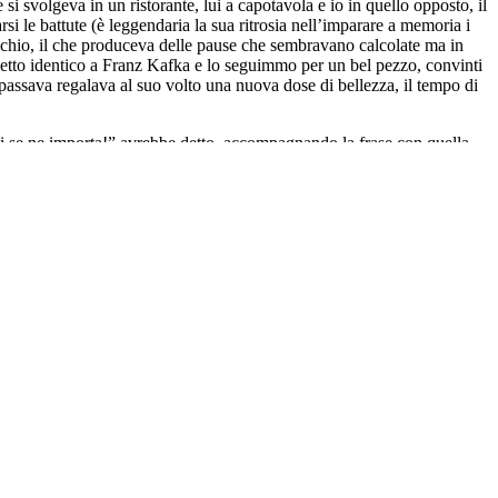
si svolgeva in un ristorante, lui a capotavola e io in quello opposto, il
si le battute (è leggendaria la sua ritrosia nell’imparare a memoria i
l’occhio, il che produceva delle pause che sembravano calcolate ma in
zetto identico a Franz Kafka e lo seguimmo per un bel pezzo, convinti
assava regalava al suo volto una nuova dose di bellezza, il tempo di
Chi se ne importa!” avrebbe detto, accompagnando la frase con quella
o avrebbe celebrato come meritava, se ne era andato molto prima di
 autobiografici, tra paura e ironia, tra rincorse e cadute in attesa di