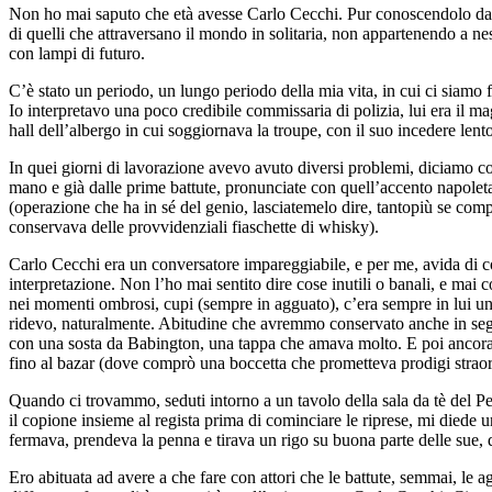
Non ho mai saputo che età avesse Carlo Cecchi. Pur conoscendolo da ol
di quelli che attraversano il mondo in solitaria, non appartenendo a n
con lampi di futuro.
C’è stato un periodo, un lungo periodo della mia vita, in cui ci siamo 
Io interpretavo una poco credibile commissaria di polizia, lui era il m
hall dell’albergo in cui soggiornava la troupe, con il suo incedere lent
In quei giorni di lavorazione avevo avuto diversi problemi, diciamo co
mano e già dalle prime battute, pronunciate con quell’accento napoletano
(operazione che ha in sé del genio, lasciatemelo dire, tantopiù se com
conservava delle provvidenziali fiaschette di whisky).
Carlo Cecchi era un conversatore impareggiabile, e per me, avida di co
interpretazione. Non l’ho mai sentito dire cose inutili o banali, e ma
nei momenti ombrosi, cupi (sempre in agguato), c’era sempre in lui una
ridevo, naturalmente. Abitudine che avremmo conservato anche in segu
con una sosta da Babington, una tappa che amava molto. E poi ancora 
fino al bazar (dove comprò una boccetta che prometteva prodigi straordina
Quando ci trovammo, seduti intorno a un tavolo della sala da tè del Per
il copione insieme al regista prima di cominciare le riprese, mi diede
fermava, prendeva la penna e tirava un rigo su buona parte delle sue, 
Ero abituata ad avere a che fare con attori che le battute, semmai, le