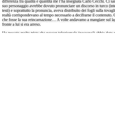
differenza fra qualità e quantità me l’ha insegnata Carlo Cecchi. Ci sar
suo personaggio avrebbe dovuto pronunciare un discorso in turco (interp
testi) e soprattutto la pronuncia, aveva distribuito dei fogli sulla tov
realtà corrispondevano al tempo necessario a decifrarne il contenuto.
che fosse la sua reincarnazione… A volte andavamo a mangiare sul lago
fronte a lui si era arreso.
Ho trovato molto triste che nessun telegiornale (nessuno!) abbia dato 
risata sincopata e contagiosa, e in fondo avrebbe avuto ragione. Non
lui.
ARTICOLO n. 73 / 2026
Di
Silvia Clo Di Gregorio
L’ALLUCINAZIONE
la prima volta d'estate
La prima volta d’estate: il primo libro, la prima paura, la prima volte
settembre quando tutto ricomincia e le paure devono aspettare sotto al
Un esercito di bambini scout che cagano e vomitano non è quello che t