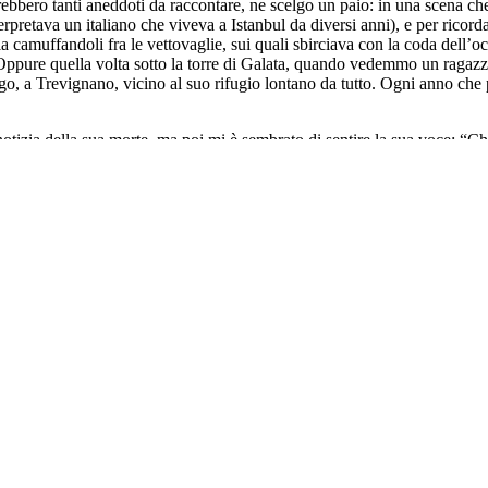
ebbero tanti aneddoti da raccontare, ne scelgo un paio: in una scena che 
retava un italiano che viveva a Istanbul da diversi anni), e per ricordar
aglia camuffandoli fra le vettovaglie, sui quali sbirciava con la coda del
 Oppure quella volta sotto la torre di Galata, quando vedemmo un ragaz
, a Trevignano, vicino al suo rifugio lontano da tutto. Ogni anno che p
notizia della sua morte, ma poi mi è sembrato di sentire la sua voce: “
 apparteneva al mondo di oggi, Carlo Cecchi. Il suo mondo, quello che l
 che il mondo sembrava finisse davvero, quattro autrici, quattro racconti
 letto o dentro all’armadio. Qui il primo e il secondo contributo.
i aspetti quando fai la caposala del DEA di un paesino del varesotto.