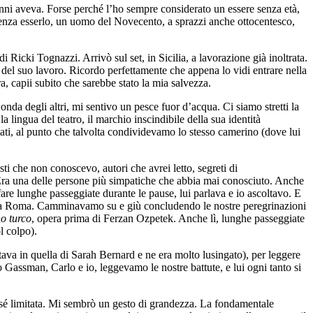
nni aveva. Forse perché l’ho sempre considerato un essere senza età,
 senza esserlo, un uomo del Novecento, a sprazzi anche ottocentesco,
 di Ricki Tognazzi. Arrivò sul set, in Sicilia, a lavorazione già inoltrata.
e del suo lavoro. Ricordo perfettamente che appena lo vidi entrare nella
a, capii subito che sarebbe stato la mia salvezza.
da degli altri, mi sentivo un pesce fuor d’acqua. Ci siamo stretti la
 lingua del teatro, il marchio inscindibile della sua identità
ati, al punto che talvolta condividevamo lo stesso camerino (dove lui
i che non conoscevo, autori che avrei letto, segreti di
a. Era una delle persone più simpatiche che abbia mai conosciuto. Anche
are lunghe passeggiate durante le pause, lui parlava e io ascoltavo. E
ro, a Roma. Camminavamo su e giù concludendo le nostre peregrinazioni
no turco
, opera prima di Ferzan Ozpetek. Anche lì, lunghe passeggiate
ol colpo).
stava in quella di Sarah Bernard e ne era molto lusingato), per leggere
Gassman, Carlo e io, leggevamo le nostre battute, e lui ogni tanto si
er sé limitata. Mi sembrò un gesto di grandezza. La fondamentale