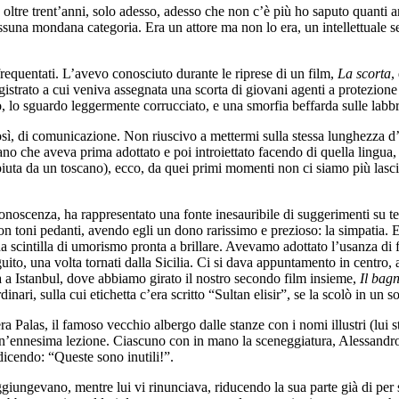
tre trent’anni, solo adesso, adesso che non c’è più ho saputo quanti a
essuna mondana categoria. Era un attore ma non lo era, un intellettuale
frequentati. L’avevo conosciuto durante le riprese di un film,
La scorta
,
agistrato a cui veniva assegnata una scorta di giovani agenti a protezion
o, lo sguardo leggermente corrucciato, e una smorfia beffarda sulle labbr
sì, di comunicazione. Non riuscivo a mettermi sulla stessa lunghezza d’on
 che aveva prima adottato e poi introiettato facendo di quella lingua, la
piuta da un toscano), ecco, da quei primi momenti non ci siamo più lasci
noscenza, ha rappresentato una fonte inesauribile di suggerimenti su test
i con toni pedanti, avendo egli un dono rarissimo e prezioso: la simpati
 scintilla di umorismo pronta a brillare. Avevamo adottato l’usanza di f
ito, una volta tornati dalla Sicilia. Ci si dava appuntamento in cent
a Istanbul, dove abbiamo girato il nostro secondo film insieme,
Il bag
ri, sulla cui etichetta c’era scritto “Sultan elisir”, se la scolò in un s
a Palas, il famoso vecchio albergo dalle stanze con i nomi illustri (lui 
 un’ennesima lezione. Ciascuno con in mano la sceneggiatura, Alessandro 
dicendo: “Queste sono inutili!”.
 aggiungevano, mentre lui vi rinunciava, riducendo la sua parte già di p