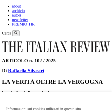
about
archivio
autori
newsletter
PREMIO TIR
Cerca
ARTICOLO n. 102 / 2025
Di
Raffaella Silvestri
LA VERITÀ OLTRE LA VERGOGNA
la mia famiglia a taipei
In collaborazione con I Wonder Pictures pubblichiamo un pezzo
su
La mia famiglia a Taipei
di Shih-Ching Tsou che arriverà nei
Informazioni sui cookies utilizzati in questo sito
cinema italiani dal 22 dicembre. Scopri le sale
qui
.