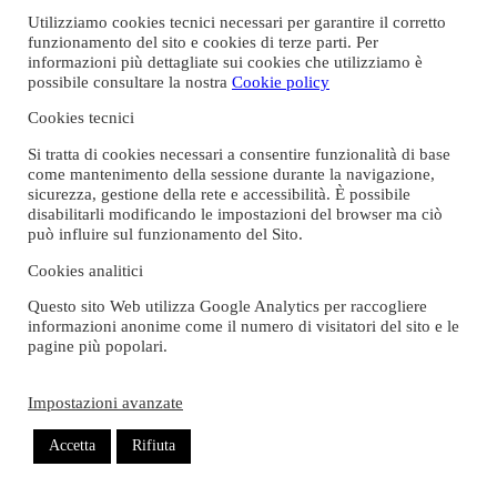
Utilizziamo cookies tecnici necessari per garantire il corretto
funzionamento del sito e cookies di terze parti. Per
informazioni più dettagliate sui cookies che utilizziamo è
I-Ann, adolescente magra e arrabbiata, è una “betel nut beauty”, le
possibile consultare la nostra
Cookie policy
ragazze che a Taiwan vendono sigarette e noci da masticare in
Cookies tecnici
baracchini su strada. La madre Shu-Fen ha una bancarella di noodle
in un mercato notturno di Taipei, ambientazione incantevole del film
Si tratta di cookies necessari a consentire funzionalità di base
di Shih-Ching Tsou,
Left-Handed Girl
(
La mia famiglia a Taipei
).
come mantenimento della sessione durante la navigazione,
sicurezza, gestione della rete e accessibilità. È possibile
Alla bancarella di noodle serve ai tavoli anche la bimba più piccola,
disabilitarli modificando le impostazioni del browser ma ciò
quando torna da scuola, I-Jing. È lei la
Left-Handed Girl
del titolo,
può influire sul funzionamento del Sito.
che osserva le due grandi arrancare combattendo battaglie separate:
madre e figlia hanno un rapporto fatto di aperta ostilità – le
Cookies analitici
provocazioni, le liti sul piccolo balcone – si trovano d’accordo solo
quando la piccola chiede spiegazioni: “non si interrompono gli
Questo sito Web utilizza Google Analytics per raccogliere
adulti!”.
informazioni anonime come il numero di visitatori del sito e le
pagine più popolari.
È la sorella grande ad andare a prendere I-Jing a scuola, in ritardo,
lunghe corse in motorino che restituiscono la vivacità di Taipei; è
sempre lei a spaventarla, ma anche a tenerla d’occhio quando la
Impostazioni avanzate
madre a un certo punto si allontana – mentalmente, a volte anche
fisicamente – per assistere in ospedale l’uomo che l’ha abbandonata,
Accetta
Rifiuta
il padre di I-Ann. Un uomo che I-Ann detesta e che
significativamente ha perso la parola.